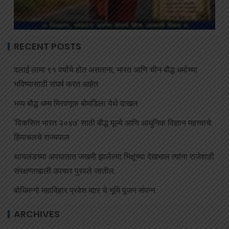
RECENT POSTS
दलाई लामा ९१ वर्षांचे होत असताना, भारत आणि चीन बौद्ध धर्माच्या
भविष्यासाठी संघर्ष करत आहेत
भव्य बौद्ध धम्म मिरवणूक बोमडिला येथे दाखल
‘विकसित भारत २०४७’ साठी बौद्ध मूल्ये आणि आधुनिक विज्ञान महत्त्वाचे:
हिमाचलचे राज्यपाल
थायलंडच्या अपघातात जखमी झालेल्या भिक्षूंच्या देखभाल त्यांना राजेशाही
संरक्षणाखाली उपचार पुरवले जातील.
बोधिमग्गो महाविहार प्रवेश व्दार चे भूमि पूजन संपन्न
ARCHIVES