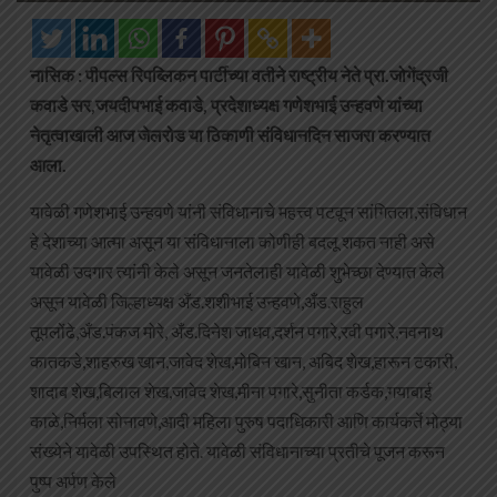
नासिक : पीपल्स रिपब्लिकन पार्टीच्या वतीने राष्ट्रीय नेते प्रा.जोगेंद्रजी
कवाडे सर,जयदीपभाई कवाडे, प्रदेशाध्यक्ष गणेशभाई उन्हवणे यांच्या
नेतृत्वाखाली आज जेलरोड या ठिकाणी संविधानदिन साजरा करण्यात
आला.
यावेळी गणेशभाई उन्हवणे यांनी संविधानाचे महत्त्व पटवून सांगितला,संविधान
हे देशाच्या आत्मा असून या संविधानाला कोणीही बदलू शकत नाही असे
यावेळी उदगार त्यांनी केले असून जनतेलाही यावेळी शुभेच्छा देण्यात केले
असून यावेळी जिल्हाध्यक्ष अँड.शशीभाई उन्हवणे,अँड.राहुल
तूपलोंढे,अँड.पंकज मोरे, अँड.दिनेश जाधव,दर्शन पगारे,रवी पगारे,नवनाथ
कातकडे,शाहरुख खान,जावेद शेख,मोबिन खान, अबिद शेख,हारून टकारी,
शादाब शेख,बिलाल शेख,जावेद शेख,मीना पगारे,सुनीता कर्डक,गयाबाई
काळे,निर्मला सोनावणे,आदी महिला पुरुष पदाधिकारी आणि कार्यकर्ते मोठ्या
संख्येने यावेळी उपस्थित होते. यावेळी संविधानाच्या प्रतीचे पूजन करून
पुष्प अर्पण केले