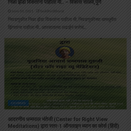
निळा झेंडा विकतांना पाहीला मी.. – विकास साळवे,पुणे
June 30, 2021
buddhistbharat
निवडणुकीत निळा झेंडा विकतांना पाहीला मी, निवडणुकीच्या धामधुमीत
झिंगतांना पाहीला मी.. आपसातल्या लढाईनं सत्तेचं...
COURSES
आदरणीय धम्मपाल भंतेजी (Center for Right View
Meditations) द्वारा स्तर-1 ऑनलाइन ध्यान का कोर्स (हिंदी)