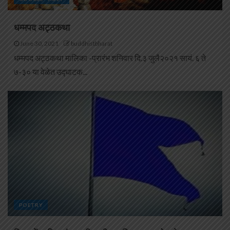
धम्मपद अट्ठकथा
June 30, 2021
buddhistbharat
धम्मपद अट्ठकथा मालिका -प्रारंभ शनिवार दि.३ जुलै२०२१ सायं. ६ ते
७-३० या वेळेत उद्घाटक...
POETRY