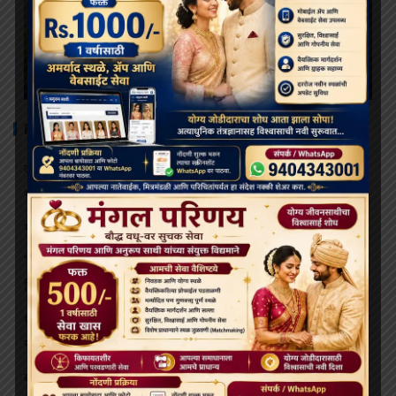
RECENT POSTS
दलाई लामा ९१ वर्षांचे होत असताना, भारत आणि चीन बौद्ध धर्माच्या
भविष्यासाठी संघर्ष करत आहेत
भव्य बौद्ध धम्म मिरवणूक बोमडिला येथे दाखल
‘विकसित भारत २०४७’ साठी बौद्ध मूल्ये आणि आधुनिक विज्ञान महत्त्वाचे:
हिमाचलचे राज्यपाल
थायलंडच्या अपघातात जखमी झालेल्या भिक्षूंच्या देखभाल त्यांना राजेशाही
संरक्षणाखाली उपचार पुरवले जातील.
बोधिमग्गो महाविहार प्रवेश व्दार चे भूमि पूजन संपन्न