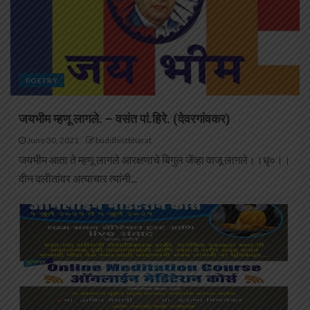
POETRY
जयभीम म्हणू लागले. – वसंत पां.हिरे. (देवरगांवकर)
June 30, 2021
buddhistbharat
जयभीम आता ते म्हणू लागले आरक्षणाचे बिगुल जेंव्हा वाजू लागले।।धृ०।।
दीन दलीतांवर अत्याचार त्यांनी...