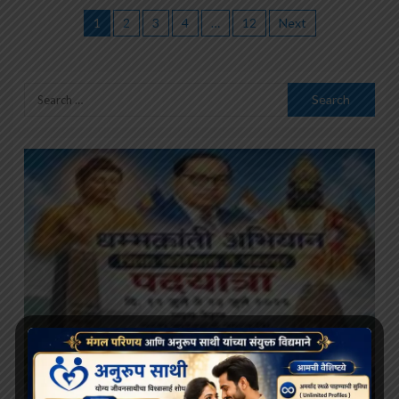
1
2
3
4
…
12
Next