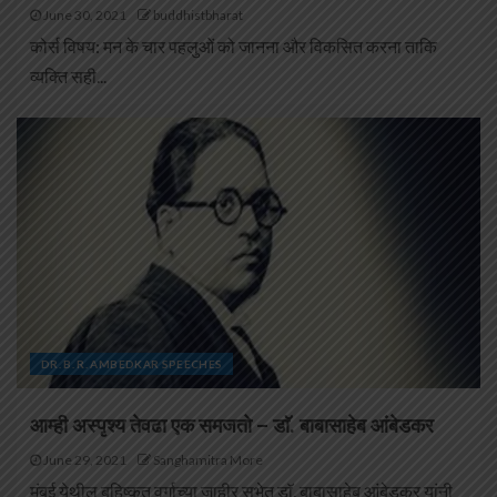
June 30, 2021
buddhistbharat
कोर्स विषय: मन के चार पहलुओं को जानना और विकसित करना ताकि
व्यक्ति सही...
DR. B. R. AMBEDKAR SPEECHES
आम्ही अस्पृश्य तेवढा एक समजतो – डाॅ. बाबासाहेब आंबेडकर
June 29, 2021
Sanghamitra More
मुंबई येथील बहिष्कृत वर्गाच्या जाहीर सभेत डाॅ. बाबासाहेब आंबेडकर यांनी