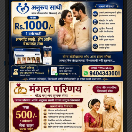
RECENT POSTS
दलाई लामा ९१ वर्षांचे होत असताना, भारत आणि चीन बौद्ध धर्माच्या
भविष्यासाठी संघर्ष करत आहेत
भव्य बौद्ध धम्म मिरवणूक बोमडिला येथे दाखल
‘विकसित भारत २०४७’ साठी बौद्ध मूल्ये आणि आधुनिक विज्ञान महत्त्वाचे:
हिमाचलचे राज्यपाल
थायलंडच्या अपघातात जखमी झालेल्या भिक्षूंच्या देखभाल त्यांना राजेशाही