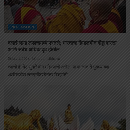
INFORMATION
दलाई लामा लडाखमध्ये परतले; भारताचा हिमालयीन बौद्ध वारसा
आणि संबंध अधिक दृढ होतील
July 1, 2026
buddhistbharat
त्यांची ही भेट सुमारे दोन महिन्यांची असेल. या काळात ते गुडघ्याच्या
अलीकडील शस्त्रक्रियेनंतर विश्रांती...