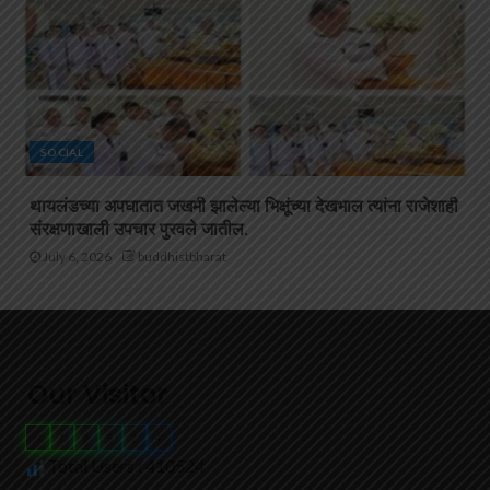
SOCIAL
थायलंडच्या अपघातात जखमी झालेल्या भिक्षूंच्या देखभाल त्यांना राजेशाही
संरक्षणाखाली उपचार पुरवले जातील.
July 6, 2026
buddhistbharat
Our Visitor
4
1
0
5
2
4
Total Users : 410524