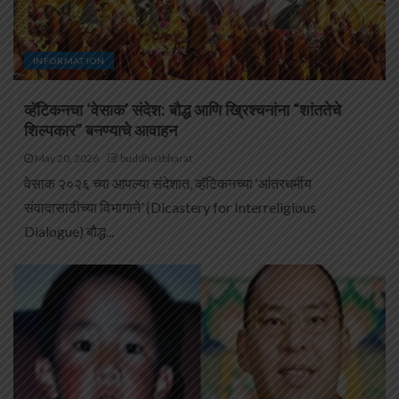
INFORMATION
व्हॅटिकनचा ‘वेसाक’ संदेश: बौद्ध आणि ख्रिश्चनांना “शांततेचे
शिल्पकार” बनण्याचे आवाहन
May 20, 2026
buddhistbharat
वेसाक २०२६ च्या आपल्या संदेशात, व्हॅटिकनच्या ‘आंतरधर्मीय
संवादासाठीच्या विभागाने’ (Dicastery for Interreligious
Dialogue) बौद्ध...