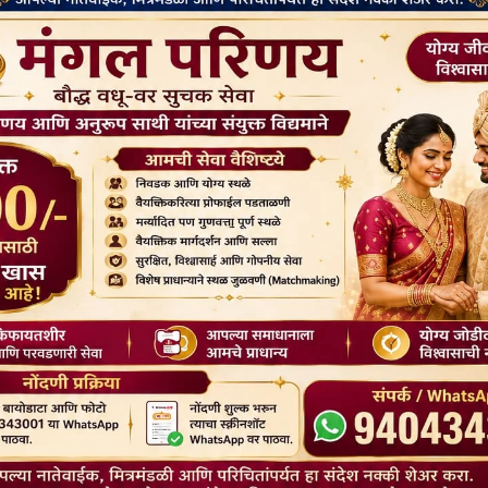
श्रावण पौर्णिमा ( सावणो )
August 12, 2022
buddhistbharat
श्रावण पौर्णिमा ( सावणो ) पुढील तीन घटनांसाठी बौद्धजगत या श्रावण
पौर्णिमेस सदैव स्मरण...
पूज्य भदन्त नागसेन जी औंगाबाद यांची धम्मदेशना
-12 ऑगस्ट 2022