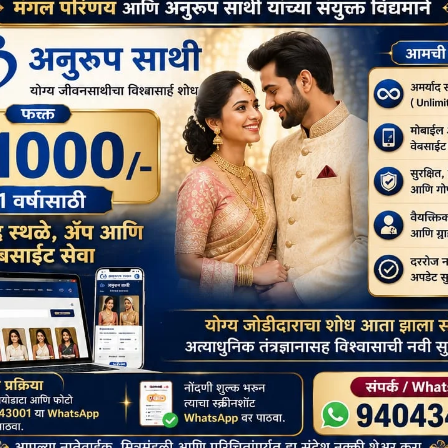
जेम्स प्रिन्सेप : धम्मलिपीचा शोधकर्ता – अतुल
भोसेकर
August 20, 2022
buddhistbharat
भारताच्या सर्वात प्राचीन ‘ धम्मलिपी ‘ चा शोध घेणाऱ्या जेम्स प्रिन्सेप
यांची यावर्षी २२२...
कवी विनायकदादा पठारे यांच्या ७४ व्या जयंती निमीत्त
“ संयुक्त जयंती उत्सव “
August 13, 2022
buddhistbharat
” माझी दहा भाषणे आणि माझ्या शाहिरांचं एक गाणे बरोबर होत ” ( डॉ...