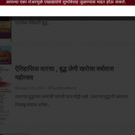
August 11, 2022
buddhistbharat
नमो बद्धाय
नाशिक शहरात नाशिक भिक्षू संघाचा वर्षावास चालू आहे ,
प्रत्येक रविवारी बुद्ध...
ऐतिहासिक वारसा , बुद्ध लेणी खरोसा वर्षावास
महोत्सव
August 10, 2022
buddhistbharat
तथागत बुद्धांच्या धम्माची व्याप्ती फार मोठ्ठी आहे , तथागत बुद्धानी आपल्या
भिख्खू संघास अनेक...