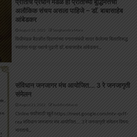
प्रांताचे प्रधान मंडळ हा प्रांताच्या बुद्धिमत्तेचा
अलौकिक संचय असला पाहिजे – डाॅ. बाबासाहेब
आंबेडकर
August 23, 2022
Sanghamitra More
विधीमंडळ बैठकीत दिवाणांच्या पगारासंबंधी सादर केलेल्या बिलाविरूद्ध
स्वतंत्र मजूर पक्षाचे पुढारी डाॅ. बाबासाहेब आंबेडकर...
संविधान जनजागर मंच आयोजित…. 3 रे जनजागृती
संमेलन
August 21, 2022
buddhistbharat
Online सर्वांसाठी खुले https://meet.google.com/mtv-qvff-
rea संविधान जनजागर मंच आयोजित…. 3 रे जनजागृती संमेलन विषय:
भारताचे...