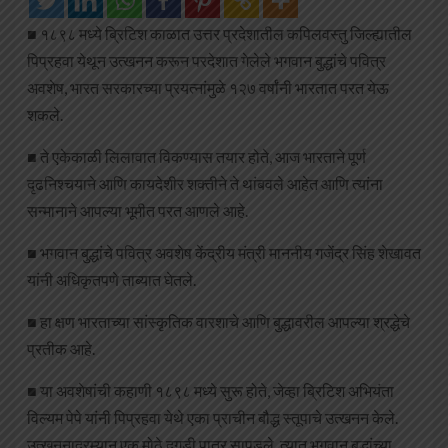
■ १८९८ मध्ये ब्रिटिश काळात उत्तर प्रदेशातील कपिलवस्तु जिल्ह्यातील
पिप्रहवा येथून उत्खनन करून परदेशात गेलेले भगवान बुद्धांचे पवित्र
अवशेष, भारत सरकारच्या प्रयत्नांमुळे १२७ वर्षांनी भारतात परत येऊ
शकले.
■ ते एकेकाळी लिलावात विकण्यास तयार होते, आज भारताने पूर्ण
दृढनिश्चयाने आणि कायदेशीर शक्तीने ते थांबवले आहेत आणि त्यांना
सन्मानाने आपल्या भूमीत परत आणले आहे.
■ भगवान बुद्धांचे पवित्र अवशेष केंद्रीय मंत्री माननीय गजेंद्र सिंह शेखावत
यांनी अधिकृतपणे ताब्यात घेतले.
■ हा क्षण भारताच्या सांस्कृतिक वारशाचे आणि बुद्धावरील आपल्या श्रद्धेचे
प्रतीक आहे.
■ या अवशेषांची कहाणी १८९८ मध्ये सुरू होते, जेव्हा ब्रिटिश अभियंता
विल्यम पेपे यांनी पिप्रहवा येथे एका प्राचीन बौद्ध स्तूपाचे उत्खनन केले.
उत्खननादरम्यान एक मोठे दगडी पात्र सापडले. त्यात भगवान बुद्धांच्या