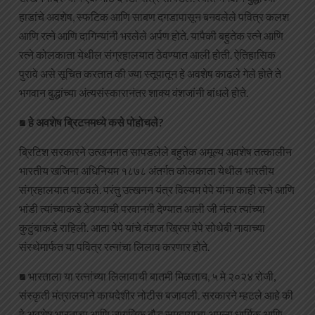
हाडांचे अवशेष, स्फटिक आणि साबण दगडापासून बनवलेले पवित्र कलश
आणि रत्ने आणि दागिन्यांनी भरलेले अर्पण होते. यापैकी बहुतेक रत्ने आणि
रत्ने कोलकाता येथील संग्रहालयात ठेवण्यात आली होती. ऐतिहासिक
पुरावे असे सूचित करतात की ज्या स्तूपातून हे अवशेष काढले गेले होते ते
भगवान बुद्धांच्या अंत्यसंस्कारानंतर शाक्य वंशजांनी बांधले होते.
■ हे अवशेष ब्रिटनमध्ये कसे पोहोचले?
ब्रिटिश सरकारने उत्खननात सापडलेले बहुतेक अमूल्य अवशेष तत्कालीन
भारतीय खजिना अधिनियम १८७८ अंतर्गत कोलकाता येथील भारतीय
संग्रहालयात पाठवले. परंतु उत्खनन यंत्र विल्यम पेपे यांना काही रत्ने आणि
भांडी त्यांच्याकडे ठेवण्याची परवानगी देण्यात आली जी नंतर त्यांच्या
कुटुंबाकडे राहिली. आता पेपे यांचे वंशज ख्रिस पेपे सोथेबी नावाच्या
संस्थेमार्फत या पवित्र रत्नांचा लिलाव करणार होते.
■ भारताला या रत्नांच्या लिलावाची बातमी मिळताच, ५ मे २०२४ रोजी,
संस्कृती मंत्रालयाने कायदेशीर नोटीस बजावली. सरकारने म्हटले आहे की
हे अवशेष भारताचा आणि जागतिक बौद्ध समुदायाचा अमूल्य धार्मिक आणि