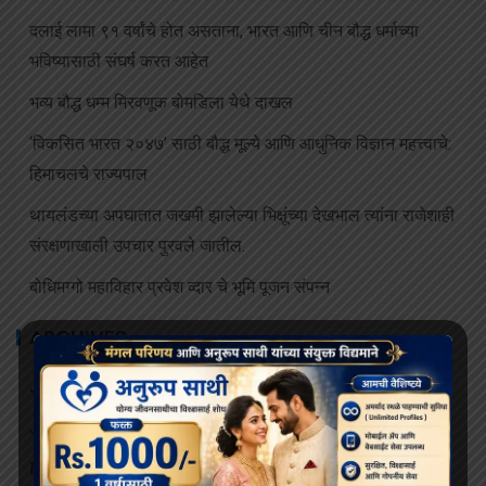
दलाई लामा ९१ वर्षांचे होत असताना, भारत आणि चीन बौद्ध धर्माच्या
भविष्यासाठी संघर्ष करत आहेत
भव्य बौद्ध धम्म मिरवणूक बोमडिला येथे दाखल
‘विकसित भारत २०४७’ साठी बौद्ध मूल्ये आणि आधुनिक विज्ञान महत्त्वाचे:
हिमाचलचे राज्यपाल
थायलंडच्या अपघातात जखमी झालेल्या भिक्षूंच्या देखभाल त्यांना राजेशाही
संरक्षणाखाली उपचार पुरवले जातील.
बोधिमग्गो महाविहार प्रवेश व्दार चे भूमि पूजन संपन्न
ARCHIVES
July 2026
June 2026
May 2026