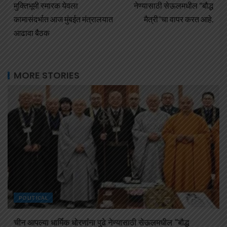
मुक्तिभूमी स्मारक येवला
नेण्यासाठी सेऊलमधील “बौद्ध
कामासंदर्भात आज मुंबईत मंत्रालयात
मैत्री”चा वापर करत आहे.
आढावा बैठक
MORE STORIES
POLITICAL
चीन आपल्या धार्मिक धोरणांना पुढे नेण्यासाठी सेऊलमधील “बौद्ध