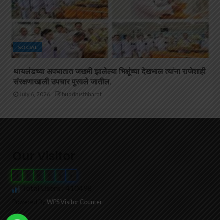
SOCIAL
थायलंडच्या अपघातात जखमी झालेल्या भिक्षूंच्या देखभाल त्यांना राजेशाही
संरक्षणाखाली उपचार पुरवले जातील.
July 6, 2026
buddhistbharat
Our Visitor
4
1
0
4
9
8
Total Users : 410498
Powered By
WPS Visitor Counter