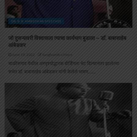
DR. B. R. AMBEDKAR SPEECHES
जो दुसऱ्यावरी विश्वासला त्याचा कार्यभाग बुडाला – डाॅ. बाबासाहेब
आंबेडकर
June 19, 2022
Sanghamitra More
चाळीसगाव येथील अस्पृश्योद्धारक बोर्डिंगला भेट दिल्यानंतर झालेल्या
सभेत डॉ. बाबासाहेब आंबेडकर यांनी केलेले भाषण…....