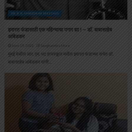
DR. B. R. AMBEDKAR SPEECHES
इमारत फंडासाठी एक महिन्याचा पगार द्या ! – डाॅ. बाबासाहेब
आंबेडकर
June 19, 2022
Sanghamitra More
मुंबई येथील आर. एम. भट हायस्कूल मधील इमारत फंडाच्या सभेत डॉ.
बाबासाहेब आंबेडकर यांनी...