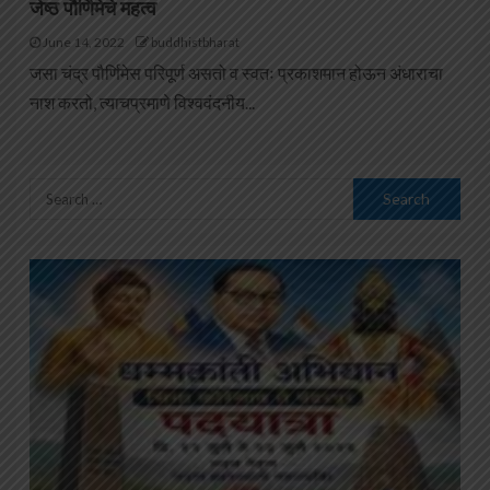
जेष्ठ पौर्णिमेचे महत्व
June 14, 2022
buddhistbharat
जसा चंद्र पौर्णिमेस परिपूर्ण असतो व स्वतः प्रकाशमान होऊन अंधाराचा
नाश करतो, त्याचप्रमाणे विश्ववंदनीय...