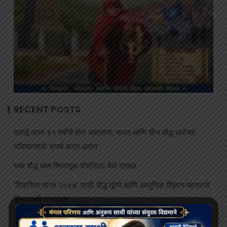
RECENT POSTS
दलाई लामा ९१ वर्षांचे होत असताना, भारत आणि चीन बौद्ध धर्माच्या
भविष्यासाठी संघर्ष करत आहेत
भव्य बौद्ध धम्म मिरवणूक बोमडिला येथे दाखल
‘विकसित भारत २०४७’ साठी बौद्ध मूल्ये आणि आधुनिक विज्ञान महत्त्वाचे:
हिमाचलचे राज्यपाल
थायलंडच्या अपघातात जखमी झालेल्या भिक्षूंच्या देखभाल त्यांना राजेशाही