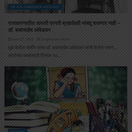
DR. B. R. AMBEDKAR SPEECHES
राजकारणातील आपली प्रगती ब्रह्मदेवही थांबवू शकणार नाही –
डाॅ. बाबासाहेब आंबेडकर
June 17, 2022
Sanghamitra More
धुळे येथील जाहीर सभेत डॉ. बाबासाहेब आंबेडकर यांनी केलेले भाषण….
कोर्टाच्या कामासाठी दिनांक १७...
POETRY