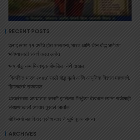
RECENT POSTS
दलाई लामा ९१ वर्षांचे होत असताना, भारत आणि चीन बौद्ध धर्माच्या
भविष्यासाठी संघर्ष करत आहेत
भव्य बौद्ध धम्म मिरवणूक बोमडिला येथे दाखल
‘विकसित भारत २०४७’ साठी बौद्ध मूल्ये आणि आधुनिक विज्ञान महत्त्वाचे:
हिमाचलचे राज्यपाल
थायलंडच्या अपघातात जखमी झालेल्या भिक्षूंच्या देखभाल त्यांना राजेशाही
संरक्षणाखाली उपचार पुरवले जातील.
बोधिमग्गो महाविहार प्रवेश व्दार चे भूमि पूजन संपन्न
ARCHIVES