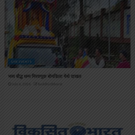
LIVE EVENTS
भव्य बौद्ध धम्म मिरवणूक बोमडिला येथे दाखल
July 6, 2026
buddhistbharat