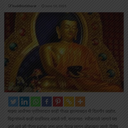
buddhistbharat
June 10, 2023
माझ्या आधीच्या प्रतिसादात काही गोंधळ झाल्याबद्दल मी दिलगीर आहोत.
विद्वानांमध्ये काही वादविवाद असले तरी, सामान्यतः स्वीकारले जाणारे मत
असे आहे की गौतम बुद्धांचा जन्म आता नेपाळ म्हणून ओळखला जातो. विशेष