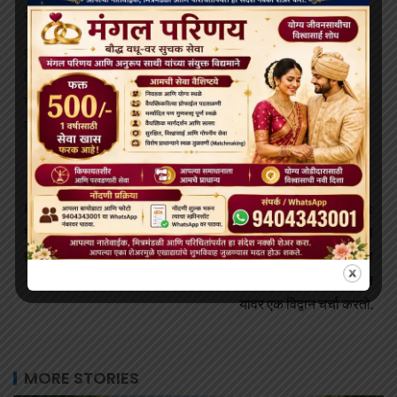
साक्षात्कार होतो.
उत्तरबोधी मुद्रा एक अंतर्दृष्टी प्रदान करते ज्याद्वारे एक अभ्यासक त्याला/
तिला विविध मानसिक स्तरातून बाहेर काढतो ज्यामुळे ते बर्याच काळापासून
ग्रस्त आहेत. हे अनुक्रमे आत्मविश्वास आणि आंतरिक आत्मा जागृत
करण्यात देखील मदत करते.
Previous
Next
गौतम बुद्धांचा जन्म भारतात कुठे
थेरवाद बौद्ध धर्मात, धार्मिक अवशेष
झाला?
अभ्यासकांना त्यांच्या ज्ञानाच्या
मार्गावर कसे समर्थन देऊ शकतात
यावर एक विद्वान चर्चा करतो.
MORE STORIES