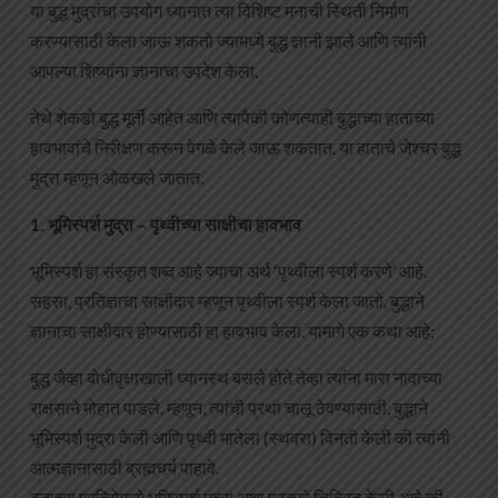
या बुद्ध मुद्रांचा उपयोग ध्यानात त्या विशिष्ट मनाची स्थिती निर्माण
करण्यासाठी केला जाऊ शकतो ज्यामध्ये बुद्ध ज्ञानी झाले आणि त्यांनी
आपल्या शिष्यांना ज्ञानाचा उपदेश केला.
तेथे शेकडो बुद्ध मूर्ती आहेत आणि त्यापैकी कोणत्याही बुद्धाच्या हाताच्या
हावभावांचे निरीक्षण करून वेगळे केले जाऊ शकतात. या हाताचे जेश्चर बुद्ध
मुद्रा म्हणून ओळखले जातात.
1. भूमिस्पर्श मुद्रा – पृथ्वीच्या साक्षीचा हावभाव
भूमिस्पर्श हा संस्कृत शब्द आहे ज्याचा अर्थ ‘पृथ्वीला स्पर्श करणे’ आहे.
सहसा, प्रतिज्ञाचा साक्षीदार म्हणून पृथ्वीला स्पर्श केला जातो. बुद्धाने
ज्ञानाचा साक्षीदार होण्यासाठी हा हावभाव केला. यामागे एक कथा आहे;
बुद्ध जेव्हा बोधीवृक्षाखाली ध्यानस्थ बसले होते तेव्हा त्यांना मारा नावाच्या
राक्षसाने मोहात पाडले. म्हणून, त्यांची प्रथा चालू ठेवण्यासाठी, बुद्धाने
भूमिस्पर्श मुद्रा केली आणि पृथ्वी मातेला (स्थवरा) विनंती केली की त्यांनी
आत्मज्ञानासाठी ब्रह्मचर्य पाहावे.
बुद्धाच्या प्रतिमेमध्ये भूमिस्पर्श मुद्रा अशा प्रकारे चित्रित केली आहे की