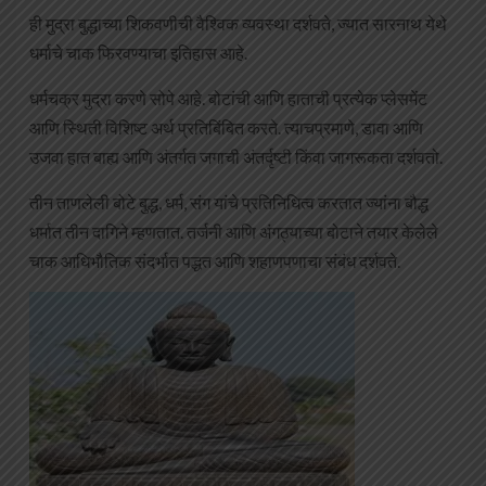
ही मुद्रा बुद्धाच्या शिकवणीची वैश्विक व्यवस्था दर्शवते, ज्यात सारनाथ येथे
धर्माचे चाक फिरवण्याचा इतिहास आहे.
धर्मचक्र मुद्रा करणे सोपे आहे. बोटांची आणि हाताची प्रत्येक प्लेसमेंट
आणि स्थिती विशिष्ट अर्थ प्रतिबिंबित करते. त्याचप्रमाणे, डावा आणि
उजवा हात बाह्य आणि अंतर्गत जगाची अंतर्दृष्टी किंवा जागरूकता दर्शवतो.
तीन ताणलेली बोटे बुद्ध, धर्म, संग यांचे प्रतिनिधित्व करतात ज्यांना बौद्ध
धर्मात तीन दागिने म्हणतात. तर्जनी आणि अंगठ्याच्या बोटाने तयार केलेले
चाक आधिभौतिक संदर्भात पद्धत आणि शहाणपणाचा संबंध दर्शवते.