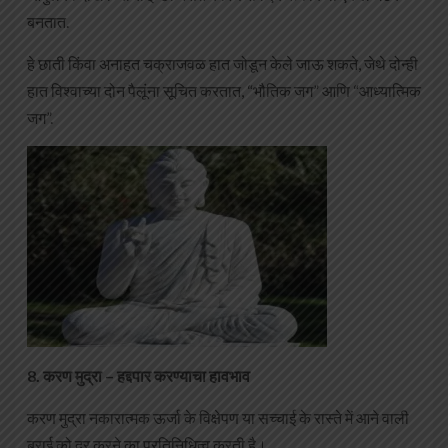
बनतात.
हे छाती किंवा अनाहत चक्राजवळ हात जोडून केले जाऊ शकते, जेथे दोन्ही
हात विश्वाच्या दोन पैलूंना सूचित करतात, “भौतिक जग” आणि “आध्यात्मिक
जग”.
8. करण मुद्रा – हद्दपार करण्याचा हावभाव
करण मुद्रा नकारात्मक ऊर्जा के विक्षेपण या सच्चाई के रास्ते में आने वाली
बुराई को दूर करने का प्रतिनिधित्व करती है।