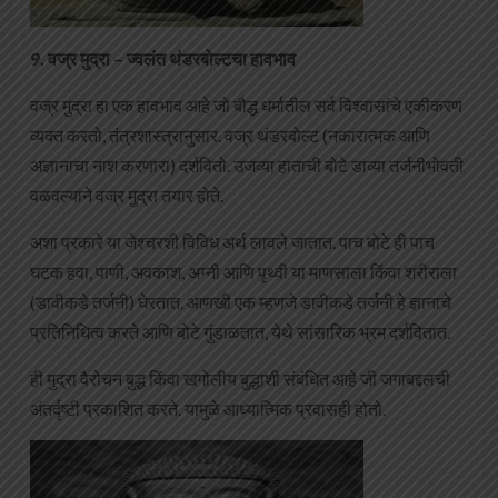
9. वज्र मुद्रा – ज्वलंत थंडरबोल्टचा हावभाव
वज्र मुद्रा हा एक हावभाव आहे जो बौद्ध धर्मातील सर्व विश्वासांचे एकीकरण
व्यक्त करतो, तंत्रशास्त्रानुसार. वज्र थंडरबोल्ट (नकारात्मक आणि
अज्ञानाचा नाश करणारा) दर्शवितो. उजव्या हाताची बोटे डाव्या तर्जनीभोवती
वळवल्याने वज्र मुद्रा तयार होते.
अशा प्रकारे या जेश्चरशी विविध अर्थ लावले जातात. पाच बोटे ही पाच
घटक हवा, पाणी, अवकाश, अग्नी आणि पृथ्वी या माणसाला किंवा शरीराला
(डावीकडे तर्जनी) घेरतात. आणखी एक म्हणजे डावीकडे तर्जनी हे ज्ञानाचे
प्रतिनिधित्व करते आणि बोटे गुंडाळतात, येथे सांसारिक भ्रम दर्शवितात.
ही मुद्रा वैरोचन बुद्ध किंवा खगोलीय बुद्धाशी संबंधित आहे जी जगाबद्दलची
अंतर्दृष्टी प्रकाशित करते. यामुळे आध्यात्मिक प्रवासही होतो.