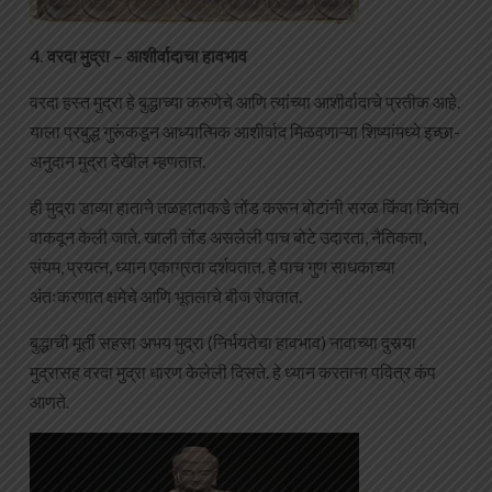
4. वरदा मुद्रा – आशीर्वादाचा हावभाव
वरदा हस्त मुद्रा हे बुद्धाच्या करुणेचे आणि त्यांच्या आशीर्वादाचे प्रतीक आहे.
याला प्रबुद्ध गुरूंकडून आध्यात्मिक आशीर्वाद मिळवणाऱ्या शिष्यांमध्ये इच्छा-
अनुदान मुद्रा देखील म्हणतात.
ही मुद्रा डाव्या हाताने तळहाताकडे तोंड करून बोटांनी सरळ किंवा किंचित
वाकवून केली जाते. खाली तोंड असलेली पाच बोटे उदारता, नैतिकता,
संयम, प्रयत्न, ध्यान एकाग्रता दर्शवतात. हे पाच गुण साधकाच्या
अंतःकरणात क्षमेचे आणि भूतलाचे बीज रोवतात.
बुद्धाची मूर्ती सहसा अभय मुद्रा (निर्भयतेचा हावभाव) नावाच्या दुसर्‍या
मुद्रासह वरदा मुद्रा धारण केलेली दिसते. हे ध्यान करताना पवित्र कंप
आणते.