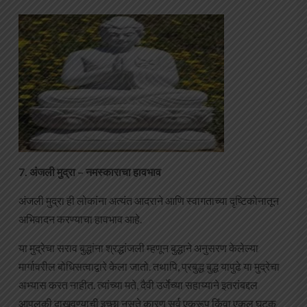
7. अंजली मुद्रा – नमस्काराचा हावभाव
अंजली मुद्रा ही लोकांना अत्यंत आदराने आणि स्वागताच्या दृष्टिकोनातून
अभिवादन करण्याचा हावभाव आहे.
या मुद्रेचा सराव बुद्धांना श्रद्धांजली म्हणून बुद्धाने अनुसरण केलेल्या
मार्गावरील बोधिसत्वाद्वारे केला जातो. तथापि, प्रबुद्ध बुद्ध यापुढे या मुद्रेचा
अभ्यास करत नाहीत. त्यांच्या मते, दैवी उर्जेच्या सहाय्याने इतरांबद्दल
आपुलकी दाखवण्याची इच्छा नसते कारण सर्व एकरूप किंवा एकल घटक