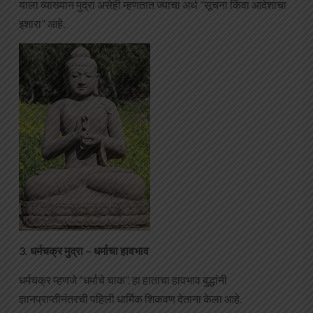
याला व्याख्यान मुद्रा असेही म्हणतात ज्याचा अर्थ “सूचना किंवा आदेशाचा
इशारा” आहे.
3. धर्मचक्र मुद्रा – धर्माचा हावभाव
धर्मचक्र म्हणजे “धर्माचे चाक”. हा हाताचा हावभाव बुद्धांनी
ज्ञानप्राप्तीनंतरची पहिली धार्मिक शिकवण देताना केला आहे.