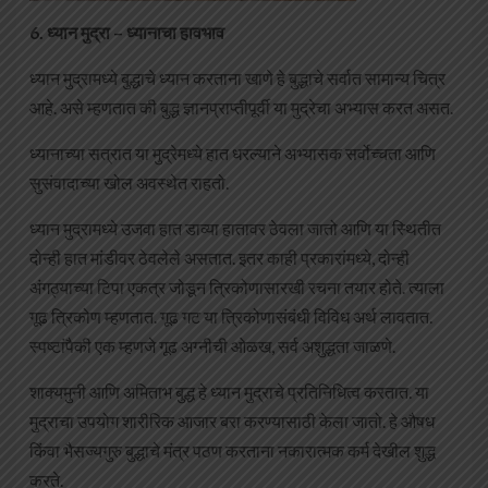
6. ध्यान मुद्रा – ध्यानाचा हावभाव
ध्यान मुद्रामध्ये बुद्धाचे ध्यान करताना खाणे हे बुद्धाचे सर्वात सामान्य चित्र
आहे. असे म्हणतात की बुद्ध ज्ञानप्राप्तीपूर्वी या मुद्रेचा अभ्यास करत असत.
ध्यानाच्या सत्रात या मुद्रेमध्ये हात धरल्याने अभ्यासक सर्वोच्चता आणि
सुसंवादाच्या खोल अवस्थेत राहतो.
ध्यान मुद्रामध्ये उजवा हात डाव्या हातावर ठेवला जातो आणि या स्थितीत
दोन्ही हात मांडीवर ठेवलेले असतात. इतर काही प्रकारांमध्ये, दोन्ही
अंगठ्याच्या टिपा एकत्र जोडून त्रिकोणासारखी रचना तयार होते. त्याला
गूढ त्रिकोण म्हणतात. गूढ गट या त्रिकोणासंबंधी विविध अर्थ लावतात.
स्पष्टांपैकी एक म्हणजे गूढ अग्नीची ओळख, सर्व अशुद्धता जाळणे.
शाक्यमुनी आणि अमिताभ बुद्ध हे ध्यान मुद्राचे प्रतिनिधित्व करतात. या
मुद्राचा उपयोग शारीरिक आजार बरा करण्यासाठी केला जातो. हे औषध
किंवा भैसज्यगुरु बुद्धाचे मंत्र पठण करताना नकारात्मक कर्म देखील शुद्ध
करते.