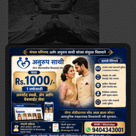
10. उत्तरबोधी मुद्रा – आत्म-साक्षात्काराचा हावभाव
उत्तरबोधी मुद्रा एका अभ्यासकाला त्या अवस्थेपर्यंत पोहोचवते जिथे
परमात्म्याशी स्वतःचे मिलन होते. ते करण्यासाठी, हृदयाच्या क्षेत्राच्या
पातळीवर हात जोडा. निर्देशांक वगळता बोटांनी गुंफलेली आणि अंगठा
खालच्या दिशेने पसरवा.
या मुद्रेचे पालन केल्याने बुद्ध म्हणून ज्ञान प्राप्त होते.
स्वतःचा शोध ही सांसारिक किंवा भौतिक मानसिकतेचा भ्रम साफ आणि
फिल्टर करण्याची सतत प्रक्रिया आहे.
या चिंतनावर या मुद्रेत चिंतन केल्याने अभ्यासकाला आत्मस्वरूपाचा