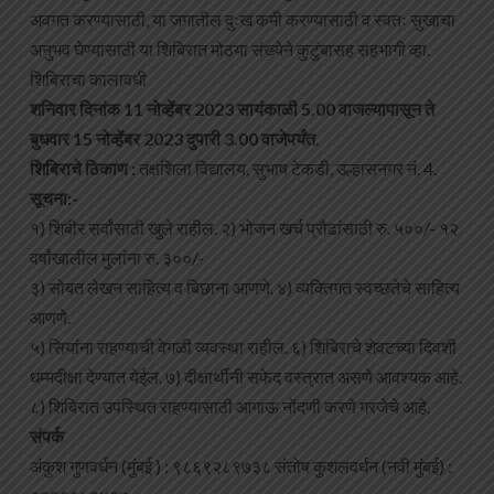
अवगत करण्यासाठी, या जगातील दुःख कमी करण्यासाठी व स्वतः सुखाचा
अनुभव घेण्यासाठी या शिबिरात मोठया संख्येने कुटुंबासह सहभागी व्हा.
शिबिराचा कालावधी
शनिवार दिनांक 11 नोव्हेंबर 2023 सायंकाळी 5.00 वाजल्यापासून ते
बुधवार 15 नोव्हेंबर 2023 दुपारी 3.00 वाजेपर्यंत
.
शिबिराचे ठिकाण :
तक्षशिला विद्यालय, सुभाष टेकडी, उल्हासनगर नं. 4.
सूचना:-
१) शिबीर सर्वांसाठी खुले राहील. २) भोजन खर्च प्रौढांसाठी रु. ५००/- १२
वर्षांखालील मुलांना रु. ३००/-
३) सोबत लेखन साहित्य व बिछाना आणणे. ४) व्यक्तिगत स्वच्छतेचे साहित्य
आणणे.
५) सियांना राहण्याची वेगळी व्यवस्था राहील. ६) शिबिराचे शेवटच्या दिवशी
धम्मदीक्षा देण्यात येईल. ७) दीक्षार्थीनी सफेद वस्त्रात असणे आवश्यक आहे.
८) शिबिरात उपस्थित राहण्यासाठी आगाऊ नोंदणी करणे गरजेचे आहे.
संपर्क
अंकुश गुणवर्धन (मुंबई ) : ९८६९२८९७३८ संतोष कुशलवर्धन (नवी मुंबई) :