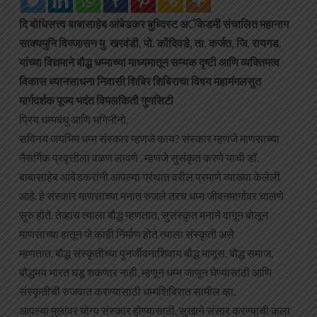
दि बोधिसत्त्व बाबासाहेब आंबेडकर बुध्दिस्ट अॅकेडमी संचालित महानाग
साक्यमुनि विज्जासन मु. खरवंडी, पो. कोंदिवडे, ता. कर्जत, जि. रायगड,
यांच्या विद्यमाने बौद्ध धम्माच्या माध्यमातून सम्यक दृष्टी आणि व्यक्तिमत्व
विकास ध्यानसाधना निवासी शिबिर शिबिराचा विषय महामंगलसुत
मार्गदर्शक पूज्य भदंत विमलकिती गुणसिटी
प्रिय धम्मबंधु आणि भगिनींनो,
सविनय जयभिम धम्म संस्कार म्हणजे काय? संस्कार म्हणजे माणसाच्या
नैसर्गिक प्रवृत्तीला वळण लावणे . म्हणजे सुसंकृत करणे याची डॉ.
बाबासाहेब आंबेडकरांनी आपल्या ग्रंथात वरील प्रमाणे व्याख्या केलेली
आहे. हे संस्कार माणसाच्या मनात रुजले तरच धम्म जीवनमार्गावर चालणे
सुरु होते. तेव्हाच त्याला बौद्ध म्हणतात, सुसंस्कृत मनाने वागून बोलून
माणसाच्या हातून जे काही निर्माण होते त्याला संस्कृती असे
म्हणतात. बौद्ध संस्कृतीच्या पुनर्जीवनाशिवाय बौद्ध माणूस, बौद्ध समाज,
बौद्धमय भारत घडू शकणार नाही, म्हणून धम्म जाणून घेण्यासाठी आणि
संस्कृतीची रुजवात करण्यासाठी धम्मशिबिरात सामील व्हा.
आपल्या मुलांवर योग्य संस्कार होण्यासाठी, सुखाने संसार करण्याची कला