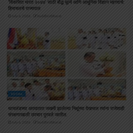
‘विकसित भारत २०४७’ साठी बौद्ध मूल्ये आणि आधुनिक विज्ञान महत्त्वाचे:
हिमाचलचे राज्यपाल
July 6, 2026
buddhistbharat
SOCIAL
थायलंडच्या अपघातात जखमी झालेल्या भिक्षूंच्या देखभाल त्यांना राजेशाही
संरक्षणाखाली उपचार पुरवले जातील.
July 6, 2026
buddhistbharat