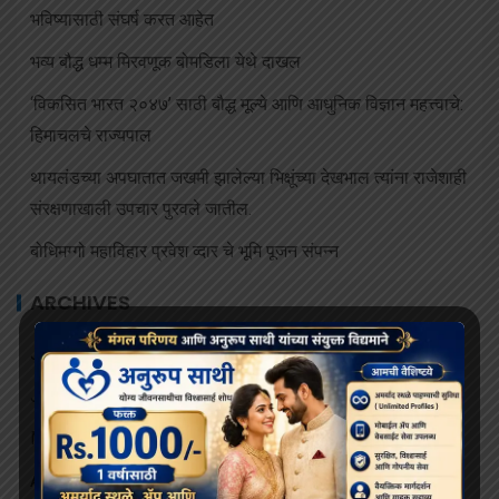
भविष्यासाठी संघर्ष करत आहेत
भव्य बौद्ध धम्म मिरवणूक बोमडिला येथे दाखल
‘विकसित भारत २०४७’ साठी बौद्ध मूल्ये आणि आधुनिक विज्ञान महत्त्वाचे:
हिमाचलचे राज्यपाल
थायलंडच्या अपघातात जखमी झालेल्या भिक्षूंच्या देखभाल त्यांना राजेशाही
संरक्षणाखाली उपचार पुरवले जातील.
बोधिमग्गो महाविहार प्रवेश व्दार चे भूमि पूजन संपन्न
ARCHIVES
July 2026
June 2026
May 2026
April 2026