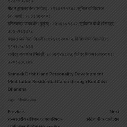
९२२११५२४३७
मोहन कुशलवर्धन (पनवेल) : ९९६७९१५१४८, सुनिल कोविदरत्न
(कल्याण) : ९८३३१७२००८
हरिश्चन्द्र जयवर्धन (मुलुंड) : ८३५६८०१३७२, सूर्यकांत बोधी (बेलापूर) :
७०४५१८३७१८
यशवंत जयकिर्ती (वरळी) : ९९६९९२००८२. दिनेश बोधी (कामोठे) :
९८१९८७८३३३
राजेंद्र जयवर्धन (भिवंडी) ८००७९४४८०७, शैलेंद्र निकम (अंबरनाथ) :
७२०८७३६८७८
Samyak Drishti and Personality Development
Meditation Residential Camp through Buddhist
Dhamma
Meditation
Tags:
Previous
Next
राज्यस्तरीय संविधान जागर परिषद –
कठिण चीवर दानोत्सव
आम्ही भारताचे लोक We are the