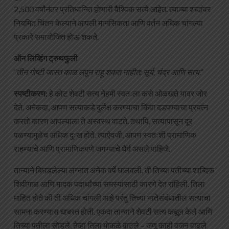
2,500 वर्षांनंतर प्रतिध्वनित होणारी वैश्विक सत्ये आहेत. त्याच्या शब्दांवर
नियमित चिंतन केल्याने आपली मानसिकता आणि वर्तन अधिक चांगल्या
प्रकारे समायोजित होऊ शकते.
ऑन लिव्हिंग ट्रुथफुली
“तीन गोष्टी जास्त काळ लपून राहू शकत नाहीत: सूर्य, चंद्र आणि सत्य.”
स्पष्टीकरण:
हे कोट शेवटी सत्य नेहमी स्वतःला कसे ओळखते यावर जोर
देते. अनेकदा, आपण सत्याकडे दुर्लक्ष करण्याचा किंवा दडपण्याचा प्रयत्न
करतो कारण आपल्याला ते अस्वस्थ वाटते. तथापि, सत्यापासून दूर
पळण्यामुळेच अधिक दुःख होते. त्याऐवजी, आपण स्वतःशी प्रामाणिक
राहण्याचे आणि प्रामाणिकपणे जगण्याचे धैर्य असले पाहिजे.
तान्याने बिघडलेल्या लग्नात अनेक वर्षे घालवली. ती तिच्या पतीच्या शाब्दिक
शिवीगाळ आणि मादक पदार्थांच्या समस्यांसाठी कारणे देत राहिली. तिला
माहित होते की ती अधिक चांगली आहे परंतु तिच्या नातेसंबंधातील सत्याचा
सामना करण्यास घाबरत होती. एकदा तान्याने शेवटी सत्य कबूल केले आणि
तिच्या पतीला सोडले, तेव्हा तिला मोकळे वाटले – जणू काही वजन वाढले