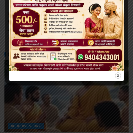
Buddhist Story
Tags:
Previous
Next
दुःख आणि निराशावाद ? Sadness
गौतम बुद्धांचे मौल्यवान विचार चिंता,
And Pessimism?
द्वेष आणि मत्सर दूर करतात.
MORE STORIES
BUDDHIST STORY