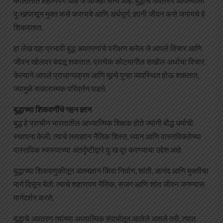
कालातीत शहाणपण आहे जे आजही सत्य आहे. बुद्धाचे अवतरण आपल्याला
दुःखापासून मुक्त कसे करायचे आणि अर्थपूर्ण, ज्ञानी जीवन कसे जगायचे हे
शिकवतात.
हा लेख दहा प्रभावी बुद्ध अवतरणांचे परीक्षण करेल जे आपले विचार आणि
जीवन खोलवर बदलू शकतात. प्रत्येक कोटमागील सखोल अर्थाचा विचार
केल्याने आपले प्राधान्यक्रम आणि मूल्ये पुन्हा व्यवस्थित होऊ शकतात,
ज्यामुळे सकारात्मक परिवर्तन घडते.
बुद्धाच्या शिकवणींचे गहन ज्ञान
बुद्ध हे प्राचीन भारतातील आध्यात्मिक शिक्षक होते ज्यांनी बौद्ध धर्माची
स्थापना केली. त्याचे तत्वज्ञान नैतिक शिस्त, ध्यान आणि वास्तविकतेच्या
वास्तविक स्वरूपाच्या अंतर्दृष्टीद्वारे दुःख दूर करण्याचा उद्देश आहे.
बुद्धाच्या शिकवणुकीतून आत्मज्ञान किंवा निर्वाण, शांती, आनंद आणि मुक्तीचा
मार्ग दिसून येतो. त्याचे शहाणपण नैतिक, सजग आणि शांत जीवन जगण्यास
मार्गदर्शन करते.
बुद्धाचे अवतरण त्यांच्या अध्यात्मिक संदर्भातून आलेले असले तरी, त्यात