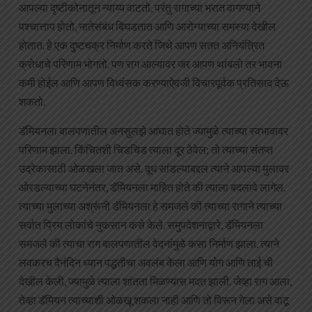
आपल्या दृष्टीकोनातून न्याय्य वाटतो, परंतु रागाच्या भरात वागण्याने
पश्चात्ताप होतो, नातेसंबंध बिघडतात आणि आरोग्याच्या समस्या देखील
होतात. हे एक दुष्टचक्र निर्माण करते जिथे आपण सतत अनियंत्रित
क्रोधाचे परिणाम भोगतो. पण राग आल्यावर जर आपण थांबलो तर भावना
कमी होईल आणि आपण विध्वंसक करण्याऐवजी विचारपूर्वक प्रतिसाद देऊ
शकतो.
डॅमियनला बालपणातील अनसुलझे आघात होते ज्यामुळे त्याच्या स्वभावावर
परिणाम झाला. किंचितशी चिडचिड त्याला दूर ठेवेल; तो त्याच्या संतप्त
उद्रेकासाठी ओळखला जात असे. दूध सांडल्याबद्दल त्याने आपल्या मुलावर
ओरडल्याच्या घटनेनंतर, डॅमियनला माहित होते की त्याला बदलावे लागेल.
त्याच्या मुलाच्या अश्रूंनी डॅमियनला हे समजले की त्याच्या रागाने त्याच्या
सर्वात प्रिय लोकांचे नुकसान कसे केले. समुपदेशनाद्वारे, डॅमियनला
समजले की त्याचा राग बालपणातील वेदनांमुळे कसा निर्माण झाला. त्याने
लवकरच दैनंदिन ध्यान पद्धतीचा अवलंब केला आणि योग आणि ताई ची
देखील केली, ज्यामुळे त्याला शांतता मिळण्यास मदत झाली. जेव्हा राग आला,
तेव्हा डॅमियन त्याच्याशी ओळखू शकला नाही आणि तो विरून गेला असे वाटू