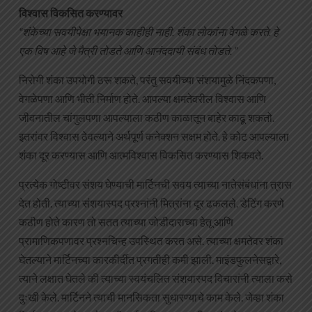
विश्वास विकसित करण्यावर
“शंकेच्या सवयीपेक्षा भयानक काहीही नाही. शंका लोकांना वेगळे करते. हे
एक विष आहे जे मैत्री तोडते आणि आनंददायी संबंध तोडते. ”
निरोगी शंका उपयोगी ठरू शकते, परंतु सवयीच्या संशयामुळे निंदकपणा,
वेगळेपणा आणि भीती निर्माण होते. आपल्या क्षमतेवरील विश्वास आणि
जीवनातील चांगुलपणा आपल्याला कठीण काळातून बाहेर काढू शकतो.
इतरांवर विश्वास ठेवल्याने अर्थपूर्ण कनेक्शन सक्षम होते. हे कोट आपल्याला
शंका दूर करण्यास आणि आत्मविश्वास विकसित करण्यास शिकवते.
प्रत्येक गोष्टीवर संशय घेण्याची मार्टिनची सवय त्याच्या नातेसंबंधांना त्रास
देत होती. त्याच्या संशयास्पद प्रश्नांनी मित्रांना दूर ढकलले. डेटिंग करणे
कठीण होते कारण तो सतत त्याच्या जोडीदाराच्या हेतू आणि
प्रामाणिकपणावर प्रश्नचिन्ह उपस्थित करत असे. त्याच्या क्षमतेवर शंका
घेतल्याने मार्टिनच्या कारकीर्दीत प्रगतीही कमी झाली. माइंडफुलनेसद्वारे,
त्याने लक्षात घेतले की त्याच्या स्वयंचलित संशयास्पद विचारांनी त्याला कसे
दुःखी केले. मार्टिनने त्याची मानसिकता सुधारण्याचे काम केले. जेव्हा शंका