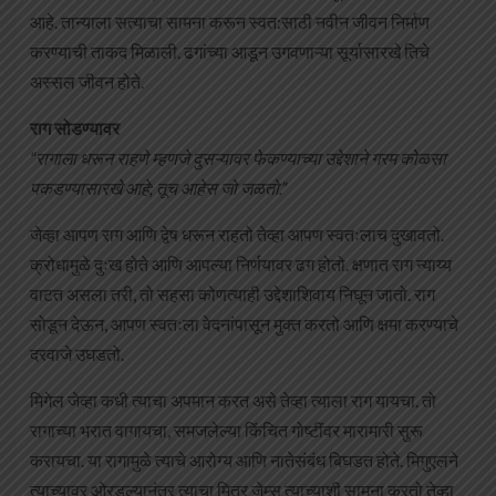
आहे. तान्याला सत्याचा सामना करून स्वत:साठी नवीन जीवन निर्माण
करण्याची ताकद मिळाली. ढगांच्या आडून उगवणाऱ्या सूर्यासारखे तिचे
अस्सल जीवन होते.
राग सोडण्यावर
“रागाला धरून राहणे म्हणजे दुसऱ्यावर फेकण्याच्या उद्देशाने गरम कोळसा
पकडण्यासारखे आहे; तूच आहेस जो जळतो.”
जेव्हा आपण राग आणि द्वेष धरून राहतो तेव्हा आपण स्वतःलाच दुखावतो.
क्रोधामुळे दुःख होते आणि आपल्या निर्णयावर ढग होतो. क्षणात राग न्याय्य
वाटत असला तरी, तो सहसा कोणत्याही उद्देशाशिवाय निघून जातो. राग
सोडून देऊन, आपण स्वतःला वेदनांपासून मुक्त करतो आणि क्षमा करण्याचे
दरवाजे उघडतो.
मिगेल जेव्हा कधी त्याचा अपमान करत असे तेव्हा त्याला राग यायचा. तो
रागाच्या भरात वागायचा, समजलेल्या किंचित गोष्टींवर मारामारी सुरू
करायचा. या रागामुळे त्याचे आरोग्य आणि नातेसंबंध बिघडत होते. मिगुएलने
त्याच्यावर ओरडल्यानंतर त्याचा मित्र जेम्स त्याच्याशी सामना करतो तेव्हा