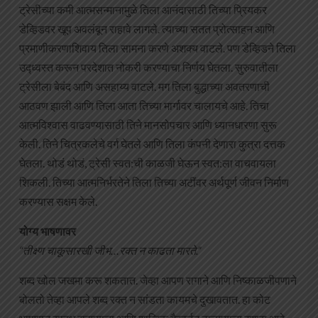
ट्रेसीच्या कमी आत्मसन्मानामुळे तिला आनंदासाठी तिच्या प्रियकर
डेव्हिडवर खूप अवलंबून राहावे लागले. त्याच्या सतत प्रोत्साहन आणि
प्रमाणीकरणाशिवाय तिला सामना करणे अशक्य वाटले. पण डेव्हिडने तिला
उद्ध्वस्त करून परदेशात नोकरी करण्याचा निर्णय घेतला. सुरुवातीला
ट्रेसीला बेबंद आणि असहाय्य वाटले. मग तिला बुद्धाच्या अवतरणाची
आठवण झाली आणि तिला आता तिच्या मार्गावर चालायचे आहे. तिचा
आत्मविश्वास वाढवण्यासाठी तिने मानसोपचार आणि ध्यानधारणा सुरू
केली. तिने चित्रकलेचे वर्ग घेतले आणि तिला कंपनी देणारा कुत्रा दत्तक
घेतला. थोडं थोडं, ट्रेसी स्वत:ची काळजी घेऊन स्वत:ला वाचवायला
शिकली. तिच्या आत्मनिर्भरतेने तिला तिच्या अटींवर अर्थपूर्ण जीवन निर्माण
करण्यास सक्षम केले.
योग्य भाषणावर
“तीक्ष्ण चाकूसारखी जीभ…रक्त न काढता मारते.”
शब्द खोल जखमा करू शकतात. जेव्हा आपण रागाने आणि निष्काळजीपणाने
बोलतो तेव्हा आपले शब्द रक्त न सांडता कायमचे दुखावतात. हा कोट