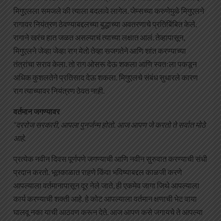
मिगुएलला समजले की त्याला बदलावे लागेल. जेम्सच्या करुणेमुळे मिगुएलने
रागावर नियंत्रण ठेवण्याबद्दलच्या बुद्धाच्या अवतरणाचे प्रतिबिंबित केले.
रागाने खरंच हात जळत असल्याचं त्याच्या लक्षात आलं. तेव्हापासून,
मिगुएलने जेव्हा जेव्हा राग येतो तेव्हा सजगतेने आणि शांत करण्याच्या
तंत्रांचा सराव केला. तो राग ओसरू देऊ शकला आणि स्वतःला पकडून
अधिक कुशलतेने प्रतिसाद देऊ शकला. मिगुएलचे संबंध सुधारले कारण
राग त्याच्यावर नियंत्रण ठेवत नाही.
वर्तमान जगण्यावर
“दररोज सरकारी, आपला पुनर्जन्म होतो. आज आपण जे करतो ते सर्वात मोठे
आहे.
प्रत्येक नवीन दिवस पूर्णपणे जगण्याची आणि नवीन सुरुवात करण्याची संधी
प्रदान करतो. भूतकाळात राहणे किंवा भविष्याबद्दल काळजी करणे
आपल्याला वर्तमानापासून दूर नेले जाते, ही एकमेव जागा जिथे आपल्याला
कार्य करण्याची शक्ती आहे. हे कोट आपल्याला वर्तमान क्षणाची भेट वाया
घालवू नका याची आठवण करून देते. आज आपण कसे जगायचे ते आपल्या