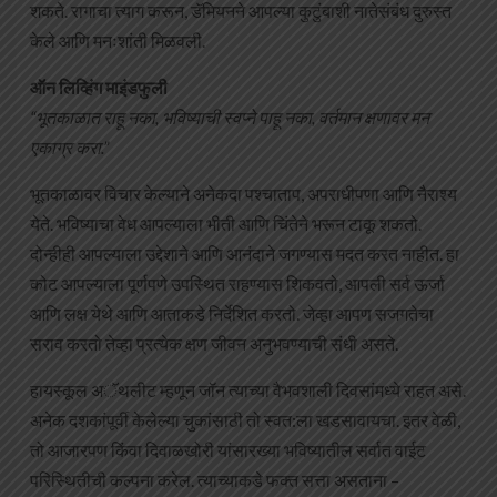
शकते. रागाचा त्याग करून, डॅमियनने आपल्या कुटुंबाशी नातेसंबंध दुरुस्त
केले आणि मनःशांती मिळवली.
ऑन लिव्हिंग माइंडफुली
“भूतकाळात राहू नका, भविष्याची स्वप्ने पाहू नका, वर्तमान क्षणावर मन
एकाग्र करा.”
भूतकाळावर विचार केल्याने अनेकदा पश्चाताप, अपराधीपणा आणि नैराश्य
येते. भविष्याचा वेध आपल्याला भीती आणि चिंतेने भरून टाकू शकतो.
दोन्हीही आपल्याला उद्देशाने आणि आनंदाने जगण्यास मदत करत नाहीत. हा
कोट आपल्याला पूर्णपणे उपस्थित राहण्यास शिकवतो, आपली सर्व ऊर्जा
आणि लक्ष येथे आणि आताकडे निर्देशित करतो. जेव्हा आपण सजगतेचा
सराव करतो तेव्हा प्रत्येक क्षण जीवन अनुभवण्याची संधी असते.
हायस्कूल अॅथलीट म्हणून जॉन त्याच्या वैभवशाली दिवसांमध्ये राहत असे.
अनेक दशकांपूर्वी केलेल्या चुकांसाठी तो स्वत:ला खडसावायचा. इतर वेळी,
तो आजारपण किंवा दिवाळखोरी यांसारख्या भविष्यातील सर्वात वाईट
परिस्थितीची कल्पना करेल. त्याच्याकडे फक्त सत्ता असताना –