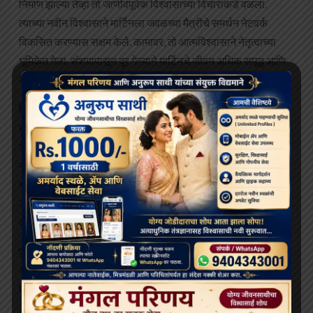
निर्माण झाल्या तेव्हा तो जाणीवपूर्वक विश्वासाच्या विचारांकडे वळला.
त्याच्या नवीन विश्वासाने मार्टिनला जवळच्या मैत्रीचे समर्थन नेटवर्क
विकसित करण्यास सक्षम केले. कामावर, तो आत्मविश्वासाने नेतृत्वाच्या
भूमिकेत गेला. संशयापासून दूर गेल्याने मार्टिनचे जीवन अधिक समृद्ध आणि
अधिक जोडले गेले.
निष्कर्ष
बुद्धाच्या अवतरणांवर चिंतन केल्याने सत्य, शांती आणि करुणा यावर लक्ष
केंद्रित करण्यासाठी आपले प्राधान्यक्रम पुनर्स्थित करू शकतात. त्याच्या
सार्वत्रिक शहाणपणाची अंमलबजावणी करून आपण क्रोध आणि द्वेष
यांसारख्या हानिकारक नमुन्यांचा नाश करू शकतो. आपण सजगता आणि
आत्मनिर्भरता विकसित करू शकतो. हळुहळू, आपली मने उघडतील, आनंद
आणि शांततेची आपली क्षमता वाढवेल.
पुढच्या वेळी जेव्हा तुम्हाला संघर्ष करताना दिसाल तेव्हा बुद्धाच्या
अवतरणांपैकी एक आठवा. हे कालातीत शहाणपण हळुवारपणे तुम्हाला
प्रबुद्ध मार्गाकडे मार्गदर्शन करू द्या, एका वेळी एक सावध पाऊल.