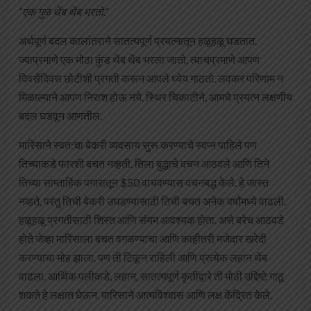
“एक गुळ थेंब थेंब भरतो.”
अर्थपूर्ण बदल कालांतराने सातत्यपूर्ण प्रयत्नातून हळूहळू घडतात.
ज्याप्रमाणे एक मोठा कुंड थेंब थेंब भरला जातो, त्याचप्रमाणे आपण
दिवसेंदिवस छोटीशी प्रगती करून आपले ध्येय गाठतो. लवकर परिणाम न
मिळाल्याने आपण निराश होऊ नये. स्थिर चिकाटीने, आमचे प्रयत्न लक्षणीय
बदल घडवून आणतील.
मारिसाने स्वत:चा बेकरी व्यवसाय सुरू करण्याचे स्वप्न पाहिले पण
तिच्याकडे फारशी बचत नव्हती. तिला बुद्धाचे वचन आठवले आणि तिने
तिच्या साप्ताहिक पगारातून $50 वाचवण्यास वचनबद्ध केले. हे जास्त
नव्हते, परंतु तिची बेकरी उघडण्यासाठी तिची बचत अनेक वर्षांमध्ये वाढली.
हळूहळू प्रगतीसाठी शिस्त आणि संयम आवश्यक होता. असे बरेच आठवडे
होते जेव्हा मारिसाला बचत वगळण्याचा आणि काहीतरी मजेदार खरेदी
करण्याचा मोह झाला. पण ती टिकून राहिली आणि प्रत्येक लहान थेंब
वाढला. आर्थिक पलीकडे, लहान, सातत्यपूर्ण कृतींद्वारे ती मोठी उद्दिष्टे गाठू
शकते हे लक्षात घेऊन, मारिसाने आत्मविश्वास आणि लक्ष केंद्रित केले.