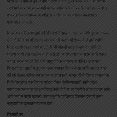
हिंसा आणि द्वेषाला पुढील द्वेषाने भेटणे केवळ दुःख कायम ठेवेल. शांततेचा
खरा मार्ग आपल्या शत्रूंनाही करुणा आणि प्रेमाने प्रतिसाद देऊन येतो. हा
शाश्वत नियम आपल्याला अहिंसा आणि क्षमा या मार्गावर चालण्यास
प्रोत्साहित करतो.
तिच्या घरावरील वर्णद्वेषी भित्तिचित्रांनी झाडीला संताप आणि दुःखाने भरून
टाकले. तिने त्या परिसरात जाण्यासाठी कठोर परिश्रम केले होते आणि
तिला उल्लंघन झाल्याचे वाटले. तिची पहिली प्रवृत्ती म्हणजे ग्राफिटी
घासणे आणि तसे घडलेच नाही असे ढोंग करणे. त्यानंतर, प्रेम आणि एकता
व्यक्त करण्यासाठी तिने तेथे सामुदायिक जागरण आयोजित करण्याचा
विचार केला. झाडीने बुद्धाच्या अवतरणावर विचार केला आणि लक्षात आले
की द्वेष केवळ अधिक द्वेष उत्पन्न करू शकतो. म्हणून, तिने तिच्या शेजाऱ्यांना
भित्तिचित्रांवर एक विशाल शांतता चिन्ह रंगविण्यासाठी आणि नंतर
स्वयंपाक करण्यासाठी आमंत्रित केले. विविध पार्श्वभूमीचे लोक एकत्र आले
आणि नवीन मैत्री बहरली. सहानुभूतीने प्रतिसाद दिल्याने द्वेषपूर्ण कृत्य
सामुदायिक उत्सवात बदलले होते.
चिकाटी वर