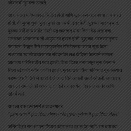
जीवनाची गुणवत्ता ठरवते.
सारा सतत भविष्याबद्दल चिंतित होती आणि भूतकाळाबद्दल पश्चात्ताप करत
होती. ती जुन्या चुका पुन्हा पुन्हा सांगायची. इतर वेळी, पुढच्या आठवड्यात,
पुढच्या वर्षी काय वाईट गोष्टी घडू शकतात याचा तिला वेड असायचा.
उलगडत असतानाच ती आयुष्याला हरवत होती. बुद्धाच्या अवतरणानुसार
जगायला शिकून तिने माइंडफुलनेस मेडिटेशनचा सराव सुरू केला.
सध्याच्या श्वासोच्छवासाच्या संवेदनांवर लक्ष केंद्रित केल्याने साराला
आताच्या परिस्थितीत मदत झाली. तिचा दिवस मनापासून सुरू केल्याने
तिला उद्देशाची नवीन जाणीव झाली. भूतकाळात किंवा भविष्यात बुचकळ्यात
पडण्याऐवजी तिने जे काही केले त्यात तिने आपली ऊर्जा ओतली. लवकरच,
साराला समजले की आपण लक्ष दिले तर प्रत्येक दिवसात आनंद आणि
सौंदर्य आहे.
रागाला रचनात्मकपणे हाताळण्यावर
“तुझ्या रागाची तुला शिक्षा होणार नाही; तुझ्या क्रोधाची तुला शिक्षा होईल.”
अनियंत्रित राग आपल्याशिवाय कोणालाच त्रास देत नाही. राग बर्‍याचदा