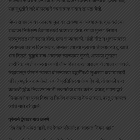
भाषणात सावध राहण्याचा आणि शाब्दिक गैरवर्तन टाळण्याचा इशारा आहे.
सहानुभूतीने खरे बोलल्याने रचनात्मक संवाद साधता येतो.
जेम्स रागावल्यावर आपल्या मुलांवर टाकणाऱ्या व्यंग्यात्मक, दुखावलेल्या
शब्दांवर नियंत्रण ठेवण्यासाठी धडपडत होता. त्याचा मुलगा लियाम
प्रत्युत्तरात मागे हटला होता. एका संध्याकाळी, भांडी नीट न धुतल्याबद्दल
लियामला त्रास दिल्यानंतर, जेम्सला त्याच्या मुलाच्या चेहऱ्यावरचे दुःखाचे
भाव दिसले. बुद्धाचे शब्द अचानक त्याच्यावर गुंजले. आपल्या मुलाला
शारीरिक स्पर्श न करता त्याची जीभ हिंसा करत असल्याचे त्याला जाणवले.
तेव्हापासून जेम्सने त्याच्या बोलण्याच्या पद्धतींमध्ये सुधारणा करण्यासाठी
परिश्रमपूर्वक काम केले. रागाने प्रतिक्रिया देण्याऐवजी, तो आपले शब्द
काळजीपूर्वक निवडण्यासाठी सजगतेचा वापर करेल. दयाळू भाषणाद्वारे
लियामबरोबर पुन्हा विश्वास निर्माण करण्यास वेळ लागला, परंतु लवकरच
त्यांचे नाते बरे झाले.
प्रेमाने द्वेषावर मात करणे
“द्वेष द्वेषाने थांबत नाही, तर केवळ प्रेमाने; हा शाश्वत नियम आहे.”