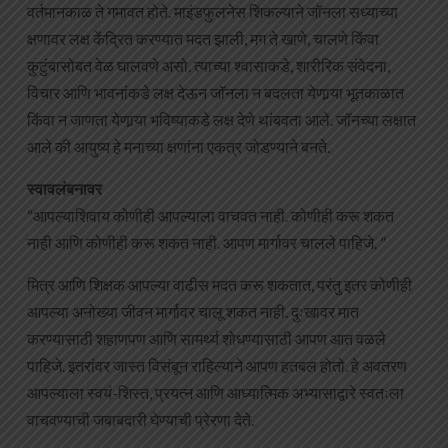
वर्तमानकाळ ते गमावत होते. माइंडफुलनेस शिकल्याने जॉनला सध्याच्या
क्षणावर लक्ष केंद्रित करण्यात मदत झाली, मग ते खाणे, चालणे किंवा
कुटुंबासोबत वेळ घालवणे असो. त्याच्या श्वासाकडे, शारीरिक संवेदना,
विचार आणि भावनांकडे लक्ष देऊन जॉनला न बदलता येणार्‍या भूतकाळात
किंवा न जाणता येणार्‍या भविष्याकडे लक्ष देणे थांबवता आले. जॉनच्या लक्षात
आले की आयुष्य हे मनाच्या क्षणांना एकत्र जोडण्याने बनते.
स्वावलंबनावर
“आपल्याशिवाय कोणीही आपल्याला वाचवत नाही. कोणीही करू शकत
नाही आणि कोणीही करू शकत नाही. आपण मार्गावर चालले पाहिजे. ”
मित्र आणि शिक्षक आपल्या वाढीस मदत करू शकतात, परंतु इतर कोणीही
आपल्या अनोख्या जीवन मार्गावर चालू शकत नाही. दुःखावर मात
करण्यासाठी शहाणपण आणि सामर्थ्य शोधण्यासाठी आपण आत वळले
पाहिजे. इतरांवर जास्त विसंबून राहिल्याने आपण हतबल होतो. हे अवतरण
आपल्याला स्वयं-शिस्त, प्रयत्न आणि आध्यात्मिक अभ्यासाद्वारे स्वतःला
वाचवण्याची जबाबदारी घेण्याची प्रेरणा देते.