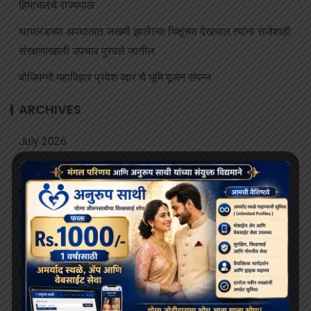
हिमाचलचे राज्यपाल
थायलंडच्या अपघातात जखमी झालेल्या भिक्षूंच्या देखभाल त्यांना राजेशाही
संरक्षणाखाली उपचार पुरवले जातील.
बोधिमग्गो महाविहार प्रवेश व्दार चे भूमि पूजन संपन्न
ARCHIVES
July 2026
June 2026
May 2026
April 2026
March 2026
February 2026
January 2026