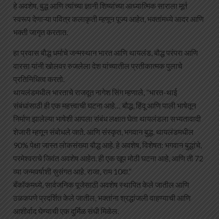
हे अवशेष, बुद्ध आणि त्यांच्या ज्ञानी शिष्यांच्या आध्यात्मिक साराला मूर्त
स्वरूप देणाऱ्या पवित्र कलाकृती म्हणून पूज्य आहेत, भक्तांमध्ये आदर आणि
भक्ती जागृत करतात.
हा प्रवास बौद्ध धर्माचे जन्मस्थान भारत आणि थायलंड, बौद्ध परंपरा आणि
वारसा यांनी खोलवर रुजलेला देश यांच्यातील प्रतीकात्मक पुलाचे
प्रतिनिधित्व करतो.
थायलंडमधील भारताचे राजदूत नागेश सिंग म्हणाले, “भारत-थाई
संबंधांसाठी ही एक महत्त्वाची घटना आहे… बौद्ध, हिंदू आणि पाली भाषेतून
निर्माण झालेल्या भाषेशी आपला संबंध लक्षात घेता थायलंडला सभ्यतावादी
शेजारी म्हणून संबोधले जाते. आणि संस्कृत, भगवान बुद्ध. थायलंडमधील
90% पेक्षा जास्त लोकसंख्या बौद्ध आहे. हे अवशेष, विशेषत: भगवान बुद्धांचे,
परमेश्वराचे जिवंत अवशेष आहेत. ही एक खूप मोठी घटना आहे, आणि ती 72
व्या जन्मवर्षाशी सुसंगत आहे. राजा, राम 10वा.”
बँकॉकमध्ये, सार्वजनिक पूजेसाठी अवशेष स्थापित केले जातील आणि
ठळकपणे प्रदर्शित केले जातील, भक्तांना श्रद्धांजली वाहण्याची आणि
आशीर्वाद घेण्याची एक दुर्मिळ संधी मिळेल.