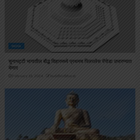
INDIA
चुनाभट्टी भागातील बौद्ध विहारमध्ये प्रथमच पिलरलेस पॅगोडा उभारण्यात
येणार
February 18, 2024
buddhistbharat