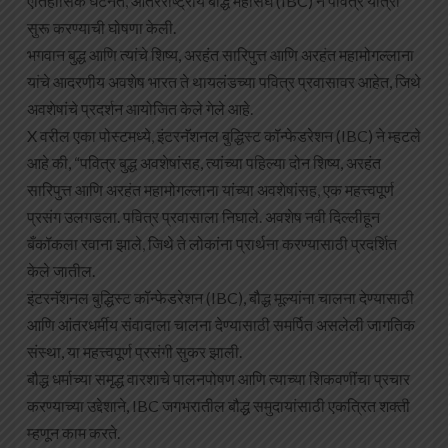
ऐतिहासिक घटनेत, आंतरराष्ट्रीय बौद्ध महासंघ (IBC) ने पवित्र यात्रा
सुरू करण्याची घोषणा केली.
भगवान बुद्ध आणि त्यांचे शिष्य, अरहंत सारिपुत्त आणि अरहंत महामोगल्लाना
यांचे आदरणीय अवशेष भारत ते थायलंडच्या पवित्र प्रवासावर आहेत, जिथे
अवशेषांचे प्रदर्शन आयोजित केले गेले आहे.
X वरील एका पोस्टमध्ये, इंटरनॅशनल बुद्धिस्ट कॉन्फेडरेशन (IBC) ने म्हटले
आहे की, “पवित्र बुद्ध अवशेषांसह, त्यांच्या पहिल्या दोन शिष्य, अरहंत
सारिपुत्त आणि अरहंत महामोगल्लाना यांच्या अवशेषांसह, एक महत्त्वपूर्ण
प्रसंग उलगडला. पवित्र प्रवासाला निघाले. अवशेष नवी दिल्लीहून
बँकॉकला रवाना झाले, जिथे ते लोकांना प्रार्थना करण्यासाठी प्रदर्शित
केले जातील.
इंटरनॅशनल बुद्धिस्ट कॉन्फेडरेशन (IBC), बौद्ध मूल्यांना चालना देण्यासाठी
आणि आंतरधर्मीय संवादाला चालना देण्यासाठी समर्पित असलेली जागतिक
संस्था, या महत्त्वपूर्ण प्रसंगी सुकर झाली.
बौद्ध धर्माच्या समृद्ध वारशाचे पालनपोषण आणि त्याच्या शिकवणींचा प्रचार
करण्याच्या उद्देशाने, IBC जगभरातील बौद्ध समुदायांसाठी एकत्रित शक्ती
म्हणून काम करते.