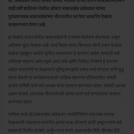
डॉ. आंबेडकर जयंती उत्सव समिती नाशिक यांच्या वतीने सालाबाजाप्रमाणे
याही वर्षी शालिमार येथील डॉक्टर बाबासाहेब आंबेडकर यांच्या
पुतळ्याजवळ बाबासाहेबांच्या जीवनातील घटनेवर आधारित देखावा
साकारण्यात येणार आहे.
हा देखावा लंडन येथील बाबासाहेबांनी वास्तव्य केलेल्या बंगल्याचा असून
अतिशय सुंदर देखावा आहे. याचं चित्र सागर शिरसाठ यांनी तयार केलेला
देखावा मुंबईहून आलेले सुनील समजस्कर हे करणार आहेत. यासाठी सर्व
तांत्रिक यंत्रणा अमर वझरे अमर तांबे आणि जितेंद्र निर्भवणे हे करणार
आहेत याप्रसंगी या देखाव्याचे भूमिपूजन झाले तसेच भन्ते संग्रता यांनी बुद्ध
वंदना घेतली या कार्यक्रमासाठी नाशिक महानगर परिसरातील जयंती
उत्सव समिती यांचे सर्व अध्यक्ष यांचा सत्कार करण्यात आला. यावेळी अध्यक्ष
अक्षय साळवे, उपाध्यक्ष नीरज तेजळे यांच्या हस्ते सर्व मान्यवरांचा सत्कार
करण्यात आला.
नाशिक मध्ये डॉ.बाबासाहेब आंबेडकर जयंतीनिमित्त लंडनच्या घराचा
देखाव्याची संकल्पना माननीय आनंद भाऊ सोनवणे यांची असून त्यांचे सर्व
सहकारी दिलीप साळवे, अर्जुन नाना पगारे, बाळासाहेब शिंदे, दीपचंद दोंदे,