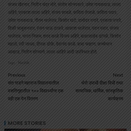
संजय खैरनार, नितीन चंद्र मोरे, संतोष सोनपसारे, उमेश गायकवाड, लाला
अहिरे, प्रकाश लाला अहिरे, संजय साबळे, कविता तेजाळे, कविता पवार,
उमेश गायकवाड, गौतम भालेराव, किशोर घाटे, दामोदर पगारे, प्रकाश पगारे,
विकी चाबुकस्वार, रंजन भाऊ ठाकरे, आकाश भालेराव, पवन पवार, संजय
भालेराव, भारत निकम, शरद काळे विजय अहिरे, बाळासाहेब डांगळे, किशोर
महाले, रवी जाधव, दीपक डोके, देवानंद काळे, बाबा चव्हाण, कच्चेभान
आव्हाड, नितीन सोनवणे, लाला आहिरे आदी उपस्थित होते.
Nashik
Tags:
Previous
Next
संत गाडगे महाराज विद्यालयातील
थेरो उपाधी दीक्षा विधी तथा
वसतिगृहातील १०० विद्यार्थ्यांना एक
सामाजिक, धार्मिक, सांस्कृतिक
वही एक पेन वितरण
कार्यक्रम
MORE STORIES