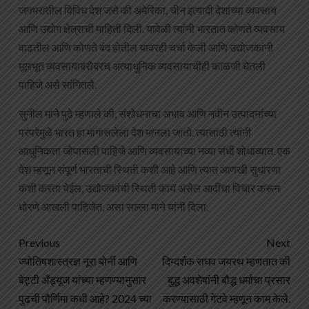
जगभरातील विविध देश जसे की अमेरिका, चीन इत्यादी देशांच्या व्यवसाय
आणि उद्योग क्षेत्राची माहिती दिली. यावेळी त्यांनी भारतात कोणते व्यवसाय
वाढतील आणि कोणते बंद होतील यावरही चर्चा केली आणि उद्योजकांनी
मूलभूत व्यवसायाबरोबरच अत्याधुनिक व्यवसायाचीही काळजी घेतली
पाहिजे असे सांगितले.
सुनील माने पुढे म्हणाले की, संशोधनाचा अभाव आणि नवीन उत्पादनांच्या
परंपरेमुळे भारत हा मागासलेला देश मानला जातो. त्यासाठी त्यांनी
आधुनिकता जोपासली पाहिजे आणि व्यवसायाच्या नव्या संधी शोधाव्यात. एक
देश म्हणून संपूर्ण भारताची स्थिती कशी आहे आणि त्यात आणखी सुधारणा
कशी करता येईल, उद्योजकांची स्थिती काय असेल आदींचा विचार करून
धोरणे आखली पाहिजेत, असा सल्ला माने यांनी दिला.
Previous
Next
ज्योतिषशास्त्रज्ञ नूरा बोर्नी आणि
दिग्दर्शक राघव जयरथ म्हणतात की
बेट्टी अँड्र्यूज यांच्या म्हणण्यानुसार
बुद्ध अवशेषांनी बौद्ध धर्माचा प्रसार
पुढची पौर्णिमा कधी आहे? 2024 च्या
करण्यासाठी गेटवे म्हणून काम केले.