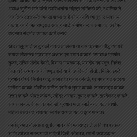
झाला.
अधिक माहितीनुसार, ज्येष्ठ पत्रकार आणि कॅटलिस्ट फाऊंडेशनचे
अध्यक्ष सुनील माने यांनी उपस्थितांना उद्देशून सांगितले की, स्थानिक ते
जागतिक स्तरापर्यंत व्यवसायाच्या संधी शोधा आणि त्यानुसार व्यवसाय
वाढवा. त्यांनी महाराष्ट्रात सर्वत्र जाळे निर्माण करून समाजात उद्योग-
व्यवसाय संदर्भात व्यापक कार्य करावे.
खेड तालुक्यातील कुरुळी गावात झालेल्या या कार्यक्रमाला बौद्ध व्यापारी
समाज संघटनेचे महाराष्ट्र अध्यक्ष प्रा.श्याम वाकोडे, उपाध्यक्ष प्रशांत
तुळवे, सचिव संतोष येवले, विशाल गायकवाड, धम्मदीप गवारगुरु, नितेश
नितनवरे, अभय नागरे, विष्णू इंगोले यांची उपस्थिती होती. , मिलिंद इंगळे,
प्रशांत घोगरे, नितीन गवई, उपसरपंच गुलाब कांबळे, ग्रामपंचायत सदस्या
प्रतिभा कांबळे, पोलीस पाटील प्रतिभा तुषार कांबळे, लालासाहेब कांबळे,
उत्तम कांबळे, पोपट कांबळे, रवींद्र अस्वारे, तुषार कांबळे, तारकेश्वर कांबळे,
सागर कांबळे, दीपक कांबळे, डॉ. प्रशांत माता रमाई बचत गट, पंचशील
महिला बचत गट, तथागत स्वयंसहाय्यता गट, व इतर मान्यवर.
कार्यक्रमात बोलताना सुनील माने यांनी महाराष्ट्रातील विविध प्रकल्प
आणि त्यांच्या समन्वयाची माहिती दिली. सोबतच, त्यांनी उद्योजकांना