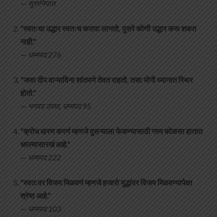
—
सुत्तनिपात
“स्वतःचा उद्धार स्वतःच करावा लागतो, दुसरे कोणी उद्धार करू शकत
नाही.”
—
धम्मपद 276
“जसा दीप वाऱ्याविना शांतपणे तेवत राहतो, तसा योगी ध्यानात स्थिर
होतो.”
—
भगवद उपमा, धम्मपद 95
“क्रोध धारण करणं म्हणजे दुसऱ्याला फेकण्यासाठी गरम कोळसा हातात
धरल्यासारखं आहे.”
—
धम्मपद 222
“स्वतःवर विजय मिळवणं म्हणजे हजारो युद्धांवर विजय मिळवण्यापेक्षा
श्रेष्ठ आहे.”
—
धम्मपद 103