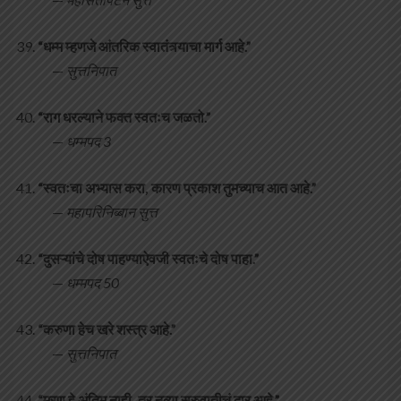
“धम्म म्हणजे आंतरिक स्वातंत्र्याचा मार्ग आहे.”
—
सुत्तनिपात
“राग धरल्याने फक्त स्वतःच जळतो.”
—
धम्मपद 3
“स्वतःचा अभ्यास करा, कारण प्रकाश तुमच्याच आत आहे.”
—
महापरिनिब्बान सुत्त
“दुसऱ्यांचे दोष पाहण्याऐवजी स्वतःचे दोष पाहा.”
—
धम्मपद 50
“करुणा हेच खरे शस्त्र आहे.”
—
सुत्तनिपात
“मरण हे अंतिम नाही, तर नव्या सुरुवातीचं दार आहे.”