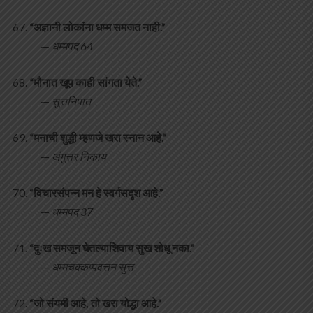
“अज्ञानी लोकांना धम्म समजत नाही.”
—
धम्मपद 64
“मौनात खूप काही सांगता येते.”
—
सुत्तनिपात
“मनाची शुद्धी म्हणजे खरा स्नान आहे.”
—
अंगुत्तर निकाय
“विचारसंपन्न मन हे स्वर्गसदृश आहे.”
—
धम्मपद 37
“दुःख समजून घेतल्याशिवाय सुख शोधू नका.”
—
धम्मचक्कप्पवत्तन सुत्त
“जो संयमी आहे, तो खरा योद्धा आहे.”