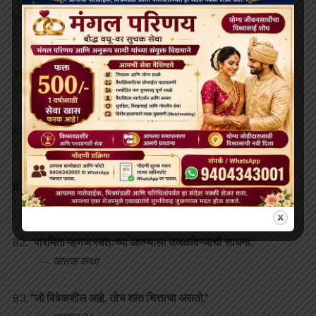
“जो सतत प्रयत्न करतो, त्यालाच यश मिळते.”
—
अंगुत्तर निकाय 2.5
“सत्याचा मार्ग काटेरी असतो, पण तोच मुक्तीकडे नेतो.”
—
सुत्तनिपात
“स्वतःच्या कल्याणासाठी, दुसऱ्यांचंही कल्याण साधा.”
—
उदान 47
“लोभ आणि द्वेष हे अंधाराचे मूळ आहेत.”
—
मज्झिम निकाय
“पारमिता म्हणजे स्वतःच्या आत्म्याला उजळविण्याची साधना.”
—
जातक कथा
“जो विवेकशील आहे, तोच शांत चित्ताचा असतो.”