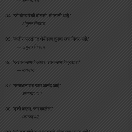
—
धम्मपद 96
“जो योग्य वेळी बोलतो, तो ज्ञानी आहे.”
—
अंगुत्तर निकाय
“कठीण प्रसंगात धैर्य हाच तुमचा खरा मित्र आहे.”
—
संयुक्त निकाय
“अज्ञान म्हणजे अंधार, ज्ञान म्हणजे प्रकाश.”
—
महावग्ग
“समाधानातच खरा आनंद आहे.”
—
धम्मपद 204
“वृत्ती बदला, जग बदलेल.”
—
धम्मपद 42
“जो दुसऱ्यांचे दुःख समजतो, तोच खरा मानव आहे.”