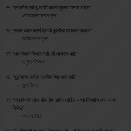
“जगातील सर्व दुःखांची कारणं तुमच्या मनात आहेत.”
—
धम्मचक्कप्पवत्तन सुत्त
“सतत ध्यान करणं म्हणजे मुक्तीचा दरवाजा उघडणं.”
—
सतिपट्टान सुत्त
“धम्म केवळ विचार नाही, तो आचरण आहे.”
—
अंगुत्तर निकाय
“बुद्धत्वाचा मार्ग हा प्रत्येकाच्या आत आहे.”
—
सुत्तनिपात
“ज्या दिवशी लोभ, मोह, द्वेष नाहीसा होईल – त्या दिवशीच खरा आनंद
मिळेल.”
—
धम्मपद 202
“मी कोणतेही चमत्कार शिकवत नाही – मी केवळ दुःख आणि त्यातून