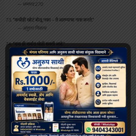
—
धम्मपद 270
“कधीही खोटं बोलू नका – ते आत्म्याचा नाश करते.”
—
अंगुत्तर निकाय
“दया ही सर्वात मोठी शक्ती आहे.”
—
सुत्तनिपात
“जगाचा उद्धार फक्त धम्मानेच शक्य आहे.”
—
धम्मसंघणी
“दुसऱ्यांना दोष देणं सोपं असतं, पण स्वतःला तपासणं हेच खरे धम्म आहे.”
—
धम्मपद 252
“बुद्धीमान माणूस अपमानानंही ढळत नाही.”
—
धम्मपद 94