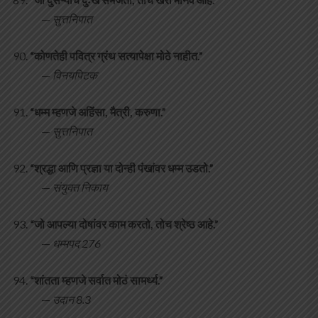
—
सुत्तनिपात
“कोणतेही पवित्र ग्रंथ सत्यापेक्षा मोठे नाहीत.”
—
विनयपिटक
“धम्म म्हणजे अहिंसा, मैत्री, करुणा.”
—
सुत्तनिपात
“श्रद्धा आणि प्रज्ञा या दोन्ही पंखांवर धम्म उडतो.”
—
संयुक्त निकाय
“जो आपल्या दोषांवर काम करतो, तोच श्रेष्ठ आहे.”
—
धम्मपद 276
“शांतता म्हणजे सर्वात मोठं सामर्थ्य.”
—
उदान 8.3