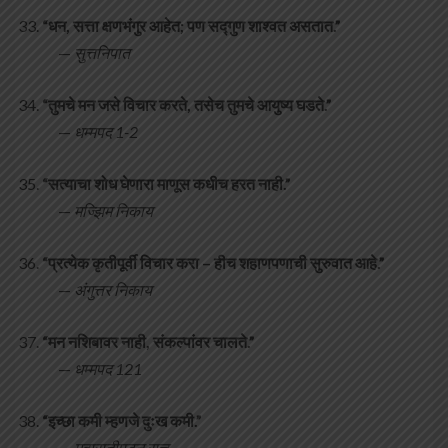
“धन, सत्ता क्षणभंगुर आहेत; पण सद्गुण शाश्वत असतात.”
—
सुत्तनिपात
“तुमचे मन जसे विचार करते, तसेच तुमचे आयुष्य घडते.”
—
धम्मपद 1-2
“सत्याचा शोध घेणारा माणूस कधीच हरत नाही.”
—
मज्झिम निकाय
“प्रत्येक कृतीपूर्वी विचार करा – हीच शहाणपणाची सुरुवात आहे.”
—
अंगुत्तर निकाय
“मन नशिबावर नाही, संकल्पांवर चालते.”
—
धम्मपद 121
“इच्छा कमी म्हणजे दुःख कमी.”
—
महासतीपटन सुत्त