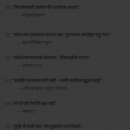
“निराशेमध्येही आशेचा दीप लपलेला असतो.”
—
मज्झिम निकाय
“स्वतःच्या प्रकाशात चालत राहा, दुसऱ्यावर अवलंबून राहू नका.”
—
महापरिनिब्बान सुत्त
“शब्द हे बाणासारखे असतात – विचारपूर्वक वापरा.”
—
धम्मपद 133
“काहीही कायमस्वरूपी नाही – याची जाणीवच बुद्धत्व आहे.”
—
अणिच्च सूत्र, अंगुत्तर निकाय
“मन हे सर्व गोष्टींचे मूळ आहे.”
—
धम्मपद 1
“तुम्ही जे काही देता, तेच तुम्हाला परत मिळते.”