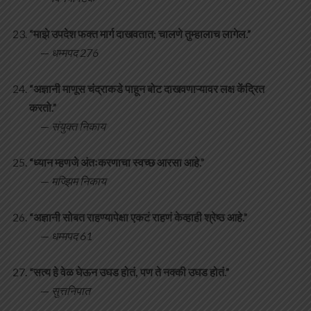
“माझे उपदेश फक्त मार्ग दाखवतात; चालणे तुम्हालाच लागेल.”
—
धम्मपद 276
“अज्ञानी माणूस चंद्राकडे पाहून बोट दाखवणाऱ्यावर लक्ष केंद्रित
करतो.”
—
संयुक्त निकाय
“ध्यान म्हणजे अंतःकरणाचा स्वच्छ आरसा आहे.”
—
मज्झिम निकाय
“अज्ञानी सोबत राहण्यापेक्षा एकटं राहणं केव्हाही श्रेष्ठ आहे.”
—
धम्मपद 61
“सत्य हे वेळ घेऊन उघड होतं, पण ते नक्की उघड होतं.”
—
सुत्तनिपात