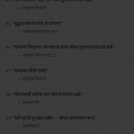
—
संयुक्त निकाय
“बुद्धत्व म्हणजे स्वतःचे जागरण.”
—
धम्मचक्कप्पवत्तन सुत्त
“चांगल्या मित्रांचा संग म्हणजे आधा जीवन सुधारल्यासारखे आहे.”
—
संयुक्त निकाय 45.2
“सत्याला भीती नसते.”
—
मज्झिम निकाय
“कोणत्याही धर्माचा सार म्हणजे करुणा आहे.”
—
धम्मसंगणी
“सर्व प्राणी दुःखात आहेत — म्हणून करुणावान बना.”
—
सुत्तनिपात