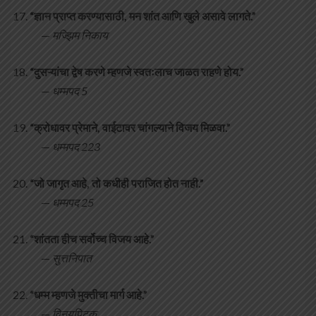
“ज्ञान प्राप्त करण्यासाठी, मन शांत आणि खुले असावे लागते.”
—
मज्झिम निकाय
“दुसऱ्यांचा द्वेष करणे म्हणजे स्वतःलाच जाळत राहणे होय.”
—
धम्मपद 5
“क्रोधावर प्रेमाने, वाईटावर चांगल्याने विजय मिळवा.”
—
धम्मपद 223
“जो जागृत आहे, तो कधीही पराजित होत नाही.”
—
धम्मपद 25
“शांतता हीच सर्वोच्च विजय आहे.”
—
सुत्तनिपात
“धम्म म्हणजे मुक्तीचा मार्ग आहे.”
—
विनयपिटक