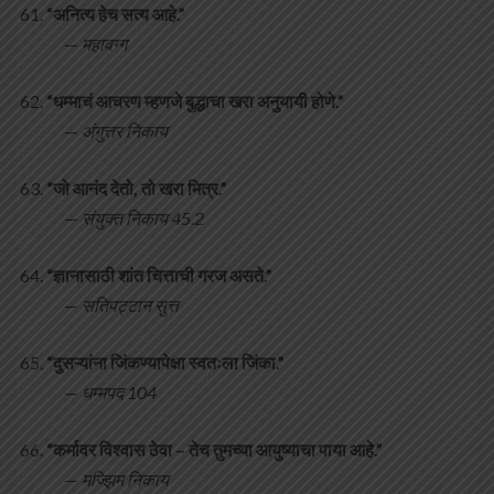
“अनित्य हेच सत्य आहे.”
—
महावग्ग
“धम्माचं आचरण म्हणजे बुद्धाचा खरा अनुयायी होणे.”
—
अंगुत्तर निकाय
“जो आनंद देतो, तो खरा मित्र.”
—
संयुक्त निकाय 45.2
“ज्ञानासाठी शांत चित्ताची गरज असते.”
—
सतिपट्टान सुत्त
“दुसऱ्यांना जिंकण्यापेक्षा स्वतःला जिंका.”
—
धम्मपद 104
“कर्मावर विश्वास ठेवा – तेच तुमच्या आयुष्याचा पाया आहे.”
—
मज्झिम निकाय