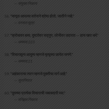
—
संयुक्त निकाय
“माणूस आपल्या वर्तनाने श्रेष्ठ होतो, जातीने नव्हे.”
—
वस्सल सूत्र
“क्रोधावर क्षमा, दुष्टतेवर सद्गुण, लोभीवर उदारता — हाच खरा धर्म.”
—
धम्मपद 223
“विचारशून्य आयुष्य म्हणजे मृत्यूच्या छायेत जगणे.”
—
धम्मपद 21
“अहंकाराचा त्याग म्हणजे मुक्तीचा मार्ग आहे.”
—
सुत्तनिपात
“तुमच्या प्रत्येक विचाराची जबाबदारी घ्या.”
—
मज्झिम निकाय