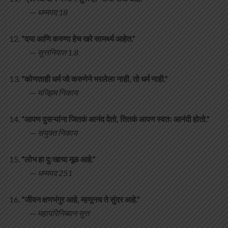
—
धम्मपद 18
“दया आणि करुणा हेच खरे सामर्थ्य आहेत.”
—
सुत्तनिपात 1.8
“कोणताही धर्म जो करुणेने भरलेला नाही, तो धर्म नाही.”
—
मज्झिम निकाय
“आपण दुसऱ्यांना जितकं आनंद देतो, तितकं आपण स्वतः आनंदी होतो.”
—
संयुक्त निकाय
“लोभ हा दुःखाचा मूळ आहे.”
—
धम्मपद 251
“जीवन क्षणभंगुर आहे, म्हणूनच ते सुंदर आहे.”
—
महापरिनिब्बान सुत्त