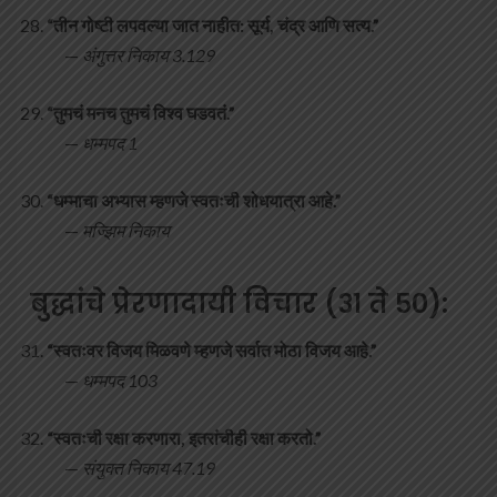
“तीन गोष्टी लपवल्या जात नाहीत: सूर्य, चंद्र आणि सत्य.”
—
अंगुत्तर निकाय 3.129
“तुमचं मनच तुमचं विश्व घडवतं.”
—
धम्मपद 1
“धम्माचा अभ्यास म्हणजे स्वतःची शोधयात्रा आहे.”
—
मज्झिम निकाय
बुद्धांचे प्रेरणादायी विचार (३१ ते ५०):
“स्वतःवर विजय मिळवणे म्हणजे सर्वात मोठा विजय आहे.”
—
धम्मपद 103
“स्वतःची रक्षा करणारा, इतरांचीही रक्षा करतो.”
—
संयुक्त निकाय 47.19