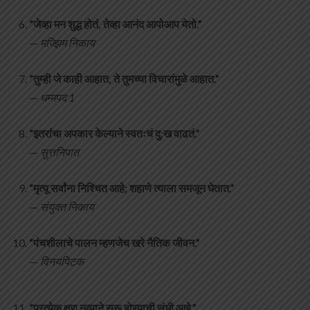
“जेव्हा मन शुद्ध होतं, तेव्हा आनंद आपोआप येतो.”
—
मज्झिम निकाय
“तुम्ही जे काही आहात, ते तुमच्या विचारांमुळे आहात.”
—
धम्मपद 1
“इतरांचा अपकार केल्याने स्वतःचं दु:ख वाढतं.”
—
सुत्तनिपात
“मृत्यू सर्वांना निश्चित आहे; शहाणे त्याला समजून घेतात.”
—
संयुक्त निकाय
“पंचशीलाचे पालन म्हणजेच खरे नैतिक जीवन.”
—
विनयपिटक
“प्रत्येक क्षण नव्याने सुरू होण्याची संधी आहे.”