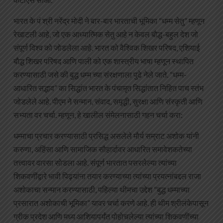
भारत के पं श्री नरेंद्र मोदी ने बार-बार भारताची भूमिका “धम्म सेतु” म्हणून
रेखाटली आहे, जो एक आध्यात्मिक सेतु आहे न केवल बौद्ध-बहुल देश जो
संपूर्ण विश्व को जोडलेला आहे. भारत को वैश्विक शिखर परिषद, एशियाई
बौद्ध शिखर परिषद आणि पाली को एक शास्त्रीय भाषा म्हणून स्थापित
करण्यासाठी जसे की बुद्ध धम्म च्या संरक्षणाला पुढे नेले जाते. “धम्म-
आधारित सद्भाव” का सिद्धांत भारत के पंचामृत सिद्धांतात निहित पाच स्तंभ
जोडलेले आहे. पीएम ने सन्मान, संवाद, समृद्धी, सुरक्षा आणि संस्कृती आणि
सभ्यता वर चर्चा. म्हणून, हे खालील संमेलनासाठी गहन चर्चा करा:
धम्माचा प्रचार करण्यासाठी प्रसिद्ध असलेले मौर्य सम्राट अशोक यांनी
करुणा, अहिंसा आणि सामाजिक सौहार्दावर आधारित समावेशकतेच्या
तत्त्वावर वारसा सोडला आहे. संपूर्ण भारतात पसरलेल्या त्यांच्या
शिकवणींद्वारे भावी पिढ्यांना तयार करण्याच्या त्यांच्या प्रयत्नांबद्दल राजा
अशोकाचा सन्मान करण्यासाठी, पहिल्या थीमचा उद्देश “बुद्ध धम्माच्या
प्रसारात अशोकाची भूमिका” यावर चर्चा करणे आहे. ही थीम श्रीलंकेपासून
ग्रीक प्रदेश आणि मध्य आशियापर्यंत पोहोचलेल्या त्यांच्या शिकवणींच्या