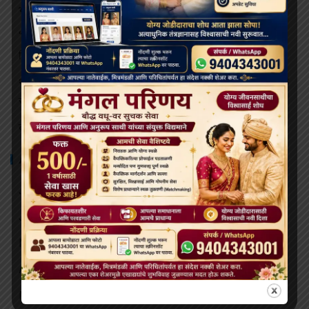
भव्य बौद्ध धम्म मिरवणूक बोमडिला येथे दाखल
‘विकसित भारत २०४७’ साठी बौद्ध मूल्ये आणि आधुनिक विज्ञान महत्त्वाचे:
हिमाचलचे राज्यपाल
थायलंडच्या अपघातात जखमी झालेल्या भिक्षूंच्या देखभाल त्यांना राजेशाही
संरक्षणाखाली उपचार पुरवले जातील.
बोधिमग्गो महाविहार प्रवेश व्दार चे भूमि पूजन संपन्न
ARCHIVES
July 2026
June 2026
May 2026
April 2026
March 2026