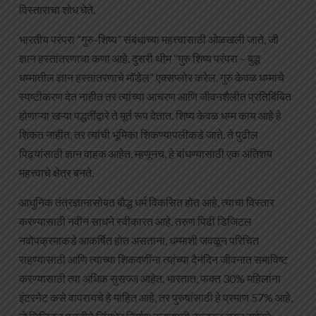
विस्ताराचा शोध घेते.
भारतीय परंपरा “गुरु-शिष्य” संबंधाच्या महत्त्वासाठी ओळखली जाते, जी
ज्ञान हस्तांतरणाचा कणा आहे. दुसरी थीम “गुरु शिष्य परंपरा – बुद्ध
धम्मातील ज्ञान हस्तांतरणाचे मॉडेल” एक्सप्लोर करेल. गुरु केवळ धम्माचे
स्पष्टीकरण देत नाहीत तर त्यांच्या आचरण आणि जीवनशैलीत प्रतिबिंबित
होणाऱ्या खऱ्या पद्धतींद्वारे ते मूर्त रूप देतात. शिष्य केवळ धम्म काय आहे हे
शिकत नाहीत, तर त्यांची भूमिका शिकण्यापलीकडे जाते. ते पुढील
पिढ्यांसाठी ज्ञान वाहक आहेत. म्हणूनच, हे बांधण्यासाठी एक अतिशय
महत्त्वाचे क्षेत्र बनते.
आधुनिक तंत्रज्ञानासोबत बौद्ध धर्म विकसित होत आहे, त्याचा विस्तार
करण्यासाठी नवीन साधने स्वीकारत आहे. तरुण पिढी डिजिटल
नवोपक्रमाकडे आकर्षित होत असताना, धम्माशी जवळून परिचित
राहण्यासाठी आणि त्याच्या शिकवणींना त्यांच्या दैनंदिन जीवनात समाविष्ट
करण्यासाठी त्या अधिक सुसज्ज आहेत. भारतात, फक्त 30% महिलांना
इंटरनेट कसे वापरायचे हे माहित आहे, तर पुरुषांसाठी हे प्रमाण 57% आहे,