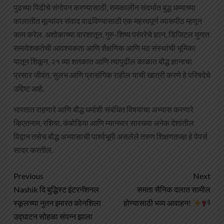
पुढच्या पिढीचे संगोपन करण्यासाठी, समकालीन संदर्भात बुद्ध धम्माच्या
कालातीत मूल्यांवर संवाद वाढविण्यासाठी एक महत्त्वपूर्ण व्यासपीठ म्हणून
काम करेल. अशोकाच्या वारशातून, गुरु-शिष्य परंपरेचे ज्ञान, डिजिटल युगात
समावेशकतेची आवश्यकता आणि शैक्षणिक आणि मठ संस्थांची भूमिका
यातून शिकून, २१ व्या शतकात आणि त्यापुढील काळात बौद्ध ज्ञानाचा
प्रसार जीवंत, सुलभ आणि प्रासंगिक राहील याची खात्री करणे हे परिषदेचे
उद्दिष्ट आहे.
भारतात राहणारे आणि बौद्ध धर्माशी संबंधित विषयांचा अभ्यास करणारे
व्हिएतनाम, रशिया, कंबोडिया आणि म्यानमार सारख्या अनेक देशांतील
विद्वान तसेच बौद्ध अभ्यासाची पार्श्वभूमी असलेले तरुण शिक्षणतज्ज्ञ हे पेपर्स
सादर करतील.
Previous
Next
Nashik दि बुद्धिस्ट इंटरनॅशनल
समता सैनिक दलात सामील
स्कूलच्या नुतन इमारत कोनशिला
होण्यासाठी भव्य आवाहन!
उद्घाटन सोहळा संपन्न झाला