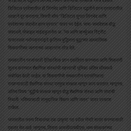
जे डिजिटल पद्धतीने लिंगभेद निर्माण करण्याची तात्काळ गरज दर्शवते.
डिजिटल प्रवेशातील ही लिंगभेद आणि डिजिटल पद्धतीने ज्ञान प्रसारातील
आव्हाने दूर करताना, तिसरी थीम “डिजिटल युगात लिंगभेद आणि
प्रवेशाच्या संदर्भात ज्ञान प्रसार” यावर भर देईल. भाषा-समावेशक बौद्ध
संसाधने, मोबाइल माइंडफुलनेस अॅप्स आणि व्हर्च्युअल रिट्रीट
यासारख्या नवोपक्रमांद्वारे कृत्रिम बुद्धिमत्ता बुद्धाच्या आध्यात्मिक
शिकवणींच्या जतनाच्या आव्हानांना तोंड देते.
समकालीन गरजांसाठी ऐतिहासिक ज्ञान एकत्रित करण्यात आणि शिकवणी
सुलभ करण्यात शैक्षणिक संस्थांची महत्त्वाची भूमिका अंतिम थीममध्ये
संबोधित केली जाईल. या शिकवणींची समकालीन प्रासंगिकता
राखण्यासाठी शैक्षणिक संस्था प्रमुख संरक्षक म्हणून काम करतात. म्हणूनच,
अंतिम विषय “बुद्धीचे संरक्षक म्हणून बौद्ध शैक्षणिक संस्था आणि संघाची
स्थिती: भविष्यासाठी सामुदायिक शिक्षण आणि जतन” यावर प्रकाश
टाकेल.
भारतातील तरुण विचारांचा एक उत्कृष्ट गट वरील गोष्टी सादर करण्यासाठी
एकत्र येत आहे. म्हणूनच, तिसरा आयसीवायबीएस, धम्म संरक्षकांच्या