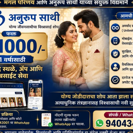
िचार करायला तयार नाहीत. मेंदूचा उपयोग करायला तयार नाहीत. बुवाबाजी आणि
. एकवेळ गुप्तरोग परवडला पण हा भोंदूगिरीचा आणि बुवाबाजीचा मानसिक आजार
 ज्या महाराष्ट्राने देशाला पुरोगामी विचार दिला, जिथे महात्मा फुले, छत्रपती शाहू
ा आली. ज्यांनी समाजात प्रबोधनाचे आभाळाएवढे काम केले, जिथे वैदिक धर्माला व
र्माण झाला, ज्या वारकरी सांप्रदायाने व त्यातील संतांनी हे सगळं खुळ नाकारले,
ोफावतय याचे वाईट वाटते. संत तुकारामांनी तर या प्रकारावर वीज कोसळावी तसे आपल्या
 ? ते जीवंतपणी विमानात बसून वैकुंठाला गेल्याचा पाजीपणा आणि बदमाशी उत्सव
या ?
यात जे सरकार आहे ते ही या गारद्यांचेच आहे. उजेडाच्या पारध्यांचे आणि गारद्यांचेच
 जनतेला या घाणीतून बाहेर काढू शकत नाही. तशी मानसिकता असती तर
या अडीच हजार कोटी दिलेच नसते. महाराष्ट्रात असे अनेक बुवा-बाबा फोफावले
ात. या प्रत्येक बुवा-बाबाच्या दरबारात विज्ञानाचा आधार घेत अंधाराच्या आरत्या
याचे षढयंत्र रचले जाते आहे. समाजाला चमत्काराच्या सोलकडी थापा सांगून
िले जात नाही. लोकांना विज्ञानवादी होवू दिले जात नाही. धर्माच्या आडून समाज
सोडत नाही तोवर असेच लोक मरत राहणार. या मरणाचं सोयरसुतक कुणालाही असणार