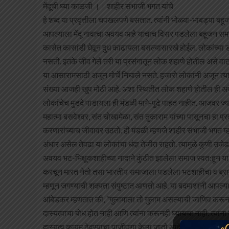
मेंदूची घ्या काळजी ।। शाहीर संभाजी भगत यांचे
हे शब्द या प्रवृत्तीला चपखलपणे बसतात. त्यांनी भोळ्या-भाबड्या
आपल्याला मेंदू नावाचा अवयव आहे याचाच विसर पडलेला बहूजन समाज में
कासेत कासांडी घेवून दुध काढायला बसल्यासारखे होईल. लोकांच्या ड
नसती. इतके जीव गेले तरी या प्रसंगातून लोक शहाणे होतील असे 
या आसारामसाठी अजून मोर्चे निघाले नसते. हजारो लोकांनी अजून 
संख्या आजही खुप मोठी आहे. अशा स्थितीत लोक शहाणे होतील ही अपेक
लोकांचेच मुडदे पाडायला ही मंडळी मागे-पुढे पाहत नाहीत. आजवर ज्यांन
महात्मा बसवेश्वर, संत चोखामेळा, संत तुकाराम यांच्या पासूनचा हा प
करणारांच्याच जीवावर उठतो. ही मंडळी म्हणजे शाहीर संभाजी भगत 
अंधार असेल तेवढा या लोकांचा धंदा तेजीत राहतो. त्यामुळे कुणी उजेड
अवयव भट-भिक्षूकशाहीच्या नादाने कुंठीत झालेला समाज स्वत:हून
करचून मारत नेतो तसा भारतीय समाजाला पडलेला भटशाहीचा व ब्राम्
म्हणून जगण्याची शक्यता संपुष्टात आणतो आहे. या बदमाशांनी आपल्
आंबेडकर म्हणतात की, “गुलामाला तो गुलाम असल्याची जाणिव करून द्या
दास्यत्वाचा बोध होत नाही आणि त्यांना करूनही घ्यायचा नाही. त्यांना
दास्यत्व कायम ठेवण्याचा पाजीपणा केला जातो आहे.