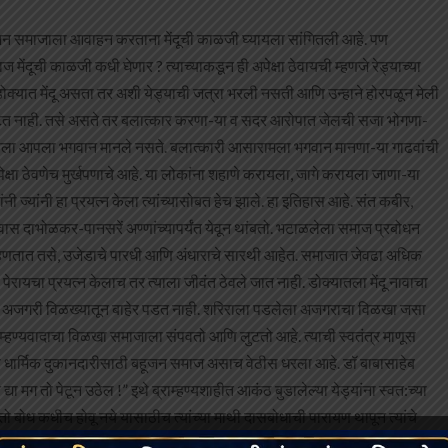
 बहूजन समाजाला आवाहन करताना मेंदूची काळजी घ्यायला सांगितली आहे. पण
दूची काळजी कधी घेणार ? त्याच्याकडून ही अपेेक्षा ठेवायची म्हणजे रेड्याच्या
ोक्यात मेंदू असता तर अशी येड्याची जत्रा भरली नसती आणि उन्हाने होरपळून मेली
वाटत नाही. तसे असते तर बलात्कार करणा-या व सदर आरोपात जेलची सजा भोगणा-
त्याला आपला भगवान मानले नसते. बलात्कारी आसारामला भगवान मानणा-या गाढवांची
्षा ठेवणेच मुर्खपणाचे आहे. या लोकांना शहाणे करायला, जागे करायला जाणा-या
ी ज्यांनी हा प्रयत्न केला त्यांच्यासोबत हेच झाले. हा इतिहास आहे. संत कबीर,
्रवास दाभोळकर-पानसरें अण्णांच्यापर्यंत येवून थांबतो. भटाळलेला समाज प्रबोधन
म्हणतात तसे, उजेडाचे पारधी आणि अंधाराचे सारथी आहेत. समाजात जेवढा अधिक
 पेरायचा प्रयत्न केलाच तर त्याला जीवंत ठेवले जात नाही. डोक्यातला मेंदू नावाचा
 या अजगरी विळख्यातून बाहेर पडत नाही. शरिराला पडलेला अजगराचा विळखा जसा
हण्यवादाचा विळखा समाजाला संपवतो आणि लुटतो आहे. त्याची स्वतंत्र माणूस
या धार्मिक दुकानदारीसाठी बहूजन समाज असाच वेठीस धरला आहे. डॉ बाबासाहेब
 मग तो पेटून उठेल !” इथे ब्राम्हण्यशाहीत आकंठ बुडालेल्या येड्यांना स्वत:च्या
 तो बोध कधीच होवू नये यासाठीच त्यांच्या माथी दासबोधाची पारायण थापून त्यांचे