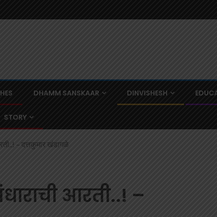
CHES
DHAMM SANSKAAR
DINVISHESH
EDUCA
STORY
ती..! – दत्तकुमार खंडागळे
अंधाराची आरती..! –