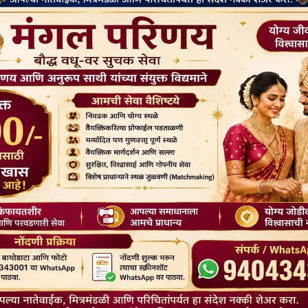
तात तेव्हा मालकाच्या काळजात कळ येत नसते. असे दहा-वीस नव्हे हजारो लोक मेले
निमल फॉर्म या पुस्तकात जी स्थिती मांडली आहे अगदी तसेच चित्र आजच्या भारतीय
्या ढेकरा देतोय काय माहित ? बुवाबाजीच्या व भोंदूगिरीच्या बजबजपुरीतून बाहेर
. 9561551006
Next
बौद्ध भिक्षूला पदवी कशी मिळते ? How Does Buddhist Monk Get A
Degree ?