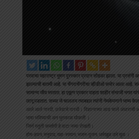
परवाचा महाराष्ट्र भुषण पुरस्कार प्रदान सोहळा झाला. या प्रसंगी अनेक
झाल्याची बातमी आहे. या चेंगराचेंगरीचा व्हीडीओ समोर आला आहे. स
सामान्य जीव मरतात. हा एकूण प्रकार पाहता शाहीर संभाजी भगत यांचे
लागू पडतात. सध्या जे चाललय त्याबद्दल त्यांनी नेमकेपणाने भाष्य के
आले आले गारदी, उजेडाचे पारधी। विज्ञानाच्या आड चाले अंधाराची आ
भाषा भविष्याची अन भुतकाळ घोकती ।
जिर्ण स्तुती समशेरी हे वाटा नव्या रोखती।
होम-हवन, मनुवाद, यज्ञ-स्तवन, भजन-पुजन, धर्मखुळ उभे चुळ ।