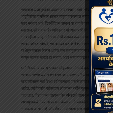
समाजात अंधश्रध्देचा अंधार फार माजला आहे. लोक शिकून सवरून व
भोंदूगिरीचा मानसिक आजार मोठ्या प्रमाणात समाजात फोफावला आहे
फार भयंकर आहे. दिवसेंदिवस समाज या रोगाने ग्रस्त होताना दिसत आहे.
महाराज, डॉ बाबासाहेब आंबेडकर यांच्यासारखी दिग्गज माणसं जन्माल
भटशाहीला आव्हान देत समतेची पताका फडकवणारा वारकरी सांप्रदाय नि
त्यावर कोरडे ओढले, त्या विरूध्द बंड केले त्या महाराष्ट्रात हे फ
गाथेतून प्रहार केलेले आहेत. पण संत तुकारामांना समजून कोण घेतो
म्हणून साजरा करतो हा समाज. अशा समाजाकडून काय अपेक्षा ठेवायच्
धर्माधिकारी यांच्या पुरस्कार सोहळ्यात लोकांचे हकनाक जीव गेले. राज्
सरकार सत्तेत असेल तर वेगळ काय घडणार ? अशा गारद्यांचे सरकार
फडणवीसांनी सर्व शिक्षा अभियानाला पाचशे कोटी आणि कुंभमेळ्याल्
आहेत. त्यांचे त्यांचे सांप्रदाय लोकांच्या गर्दीने फुलून जाताना दिसत
चालतात. विज्ञानाच्या सहाय्यानेच अंधाराचे साम्राज्य निर्माण करण्
अश्मयुगाकडे नेण्याचा प्रयत्न केला जातो. लोकांना विवेकनिष्ठ होवू द
नासवला जातो आहे. जोपर्यंत समाज जागा होत नाही, झोपेचे सोंग 