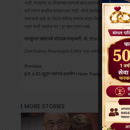
नाही. गारद्यांना या लोकांच्या मरणाचे काय वाटणार आहे ? गुलाम मर
तरी त्यांना काहीच फरक पडत नाही. जॉर्ज आरवेल यांनी त्यांच्या अँ
समाजाचे आहे. हा अंध व गतीमंद समाज अजून किती महापुरूष पचवून करप
पडत कधी उमलेल का ? हा खरा प्रश्न आहे.
दत्तकुमार खंडागळे संपादक वज्रधारी, मो. 9561551006
Dutt Kumar Khandagale Editor Vajradhari, Mobile No :
Previous
इ.स. 630: ह्युएन त्सांगचे काश्मीर Hiuen Tsang
MORE STORIES