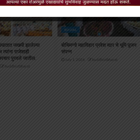
SOCIAL
पघातात जखमी झालेल्या
बोधिमग्गो महाविहार प्रवेश व्दार चे भूमि पूजन
ाल त्यांना राजेशाही
संपन्न
उपचार पुरवले जातील.
July 1, 2026
buddhistbharat
buddhistbharat