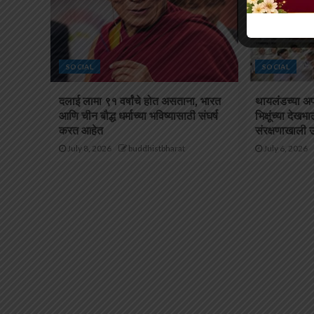
SOCIAL
SOCIAL
दलाई लामा ९१ वर्षांचे होत असताना, भारत
थायलंडच्या अ
आणि चीन बौद्ध धर्माच्या भविष्यासाठी संघर्ष
भिक्षूंच्या देखभ
करत आहेत
संरक्षणाखाली 
July 8, 2026
buddhistbharat
July 6, 2026