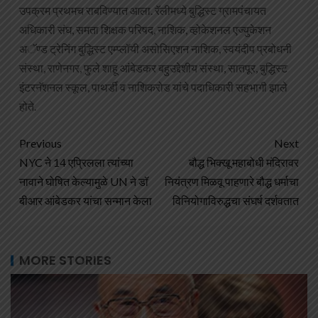
उपक्रम प्रथमच राबविण्यात आला. रॅलीमध्ये बुद्धिस्ट ग्रामपंचायत
अधिकारी संघ, समता शिक्षक परिषद, नाशिक, व्होकेशनल एज्युकेशन
अॅण्ड ट्रेनिंग बुद्धिस्ट एम्प्लॉयी असोसिएशन नाशिक, स्वयंदीप प्रबोधनी
संस्था, राणेनगर, फुले शाहू आंबेडकर बहुउद्देशीय संस्था, सातपूर, बुद्धिस्ट
इंटरनॅशनल स्कूल, पाथर्डी व नाशिकरोड यांचे पदाधिकारी सहभागी झाले
होते.
Previous
Next
NYC ने 14 एप्रिलला त्यांच्या
बौद्ध भिक्खू महाबोधी मंदिरावर
नावाने घोषित केल्यामुळे UN ने डॉ
नियंत्रण मिळवू पाहणारे बौद्ध धर्माचा
बीआर आंबेडकर यांचा सन्मान केला
विनियोगाविरुद्धचा संघर्ष दर्शवतात
MORE STORIES