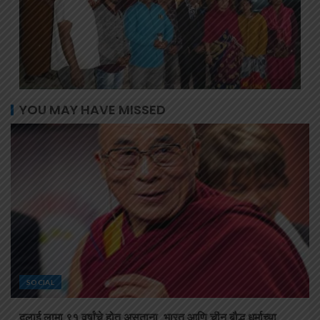
YOU MAY HAVE MISSED
SOCIAL
दलाई लामा ९१ वर्षांचे होत असताना, भारत आणि चीन बौद्ध धर्माच्या