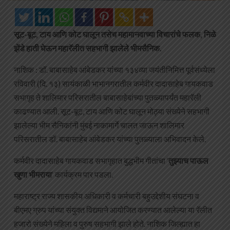
सूट-बूट, टाय आणि कोट घालून तसेच महामानवाच्या विचारांचे फलक, निळे
झेंडे हाती घेऊन महारॅलीत सहभागी झालेले भीमसैनिक.
नाशिक : डॉ. बाबासाहेब आंबेडकर यांच्या १३४व्या जयंतीनिमित्त पूर्वसंध्येला
रविवारी (दि. १३) सायंकाळी भाभानगरातील कर्मवीर दादासाहेब गायकवाड
सभागृह ते शालिमार परिसरातील बाबासाहेबांच्या पुतळ्यापर्यंत महारॅली
काढण्यात आली. सूट-बूट, टाय आणि कोट घालून मोठ्या संख्येने सहभागी
झालेल्या भीम सैनिकांनी मुंबई नाकामार्गे चालत जाऊन शालिमार
परिसरातील डॉ. बाबासाहेब आंबेडकर यांच्या पुतळ्याला अभिवादन केले.
कर्मवीर दादासाहेब गायकवाड सभागृहात बुद्धभीम गीतांचा ‘
तुझ्याच पाऊल
खुणा भीमराया
‘ कार्यक्रम पार पडला.
महाराष्ट्र राज्य शासकीय अधिकारी व कर्मचारी बहुउद्देशीय संघटना व
बीएमए ग्रुप यांच्या संयुक्त विद्यमाने आयोजित करण्यात आलेल्या या रॅलीत
हजारो संख्येने महिला व पुरुष सहभागी झाले होते. नाशिक जिल्ह्यात हा