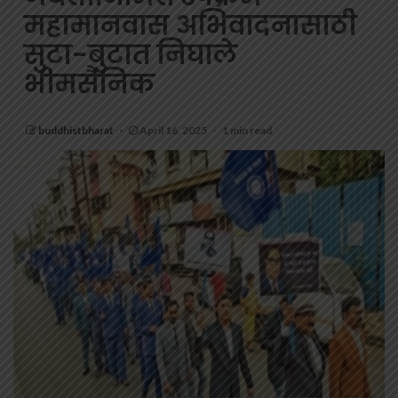
महामानवास अभिवादनासाठी
सुटा-बुटात निघाले
भीमसैनिक
buddhistbharat
April 16, 2025
1 min read