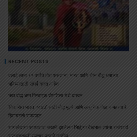
RECENT POSTS
दलाई लामा ९१ वर्षांचे होत असताना, भारत आणि चीन बौद्ध धर्माच्या
भविष्यासाठी संघर्ष करत आहेत
भव्य बौद्ध धम्म मिरवणूक बोमडिला येथे दाखल
‘विकसित भारत २०४७’ साठी बौद्ध मूल्ये आणि आधुनिक विज्ञान महत्त्वाचे:
हिमाचलचे राज्यपाल
थायलंडच्या अपघातात जखमी झालेल्या भिक्षूंच्या देखभाल त्यांना राजेशाही
संरक्षणाखाली उपचार पुरवले जातील.