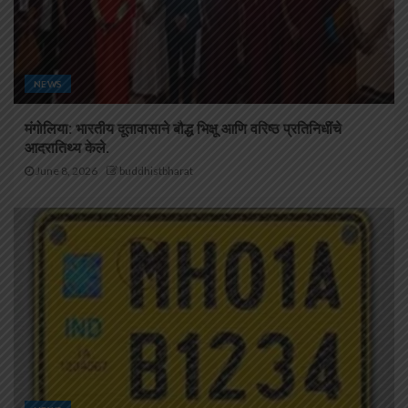
NEWS
मंगोलिया: भारतीय दूतावासाने बौद्ध भिक्षू आणि वरिष्ठ प्रतिनिधींचे
आदरातिथ्य केले.
June 8, 2026
buddhistbharat