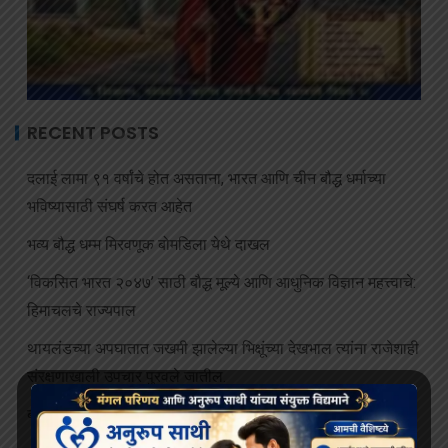
RECENT POSTS
दलाई लामा ९१ वर्षांचे होत असताना, भारत आणि चीन बौद्ध धर्माच्या
भविष्यासाठी संघर्ष करत आहेत
भव्य बौद्ध धम्म मिरवणूक बोमडिला येथे दाखल
‘विकसित भारत २०४७’ साठी बौद्ध मूल्ये आणि आधुनिक विज्ञान महत्त्वाचे:
हिमाचलचे राज्यपाल
थायलंडच्या अपघातात जखमी झालेल्या भिक्षूंच्या देखभाल त्यांना राजेशाही
संरक्षणाखाली उपचार पुरवले जातील.
बोधिमग्गो महाविहार प्रवेश व्दार चे भूमि पूजन संपन्न