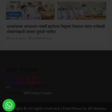
SOCIAL
थायलंडच्या अपघातात जखमी झालेल्या भिक्षूंच्या देखभाल त्यांना राजेशाही
संरक्षणाखाली उपचार पुरवले जातील.
July 6, 2026
buddhistbharat
Our Visitor
4
1
0
3
5
7
Total Users : 410357
Powered By
WPS Visitor Counter
Copyright © All rights reserved.
|
EnterNews
by AF themes.