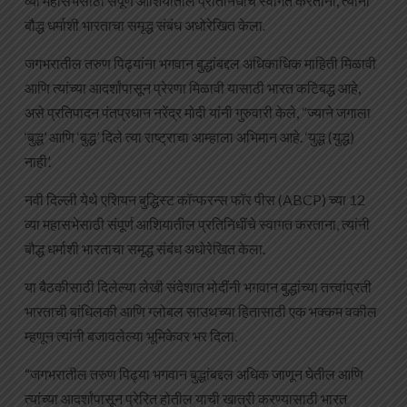
व्या महासभेसाठी संपूर्ण आशियातील प्रतिनिधींचे स्वागत करताना, त्यांनी
बौद्ध धर्माशी भारताचा समृद्ध संबंध अधोरेखित केला.
जगभरातील तरुण पिढ्यांना भगवान बुद्धांबद्दल अधिकाधिक माहिती मिळावी
आणि त्यांच्या आदर्शांपासून प्रेरणा मिळावी यासाठी भारत कटिबद्ध आहे,
असे प्रतिपादन पंतप्रधान नरेंद्र मोदी यांनी गुरुवारी केले, “ज्याने जगाला
‘बुद्ध’ आणि ‘बुद्ध’ दिले त्या राष्ट्राचा आम्हाला अभिमान आहे. ‘युद्ध (युद्ध)
नाही’.
नवी दिल्ली येथे एशियन बुद्धिस्ट कॉन्फरन्स फॉर पीस (ABCP) च्या 12
व्या महासभेसाठी संपूर्ण आशियातील प्रतिनिधींचे स्वागत करताना, त्यांनी
बौद्ध धर्माशी भारताचा समृद्ध संबंध अधोरेखित केला.
या बैठकीसाठी दिलेल्या लेखी संदेशात मोदींनी भगवान बुद्धांच्या तत्त्वांप्रती
भारताची बांधिलकी आणि ग्लोबल साउथच्या हितासाठी एक भक्कम वकील
म्हणून त्यांनी बजावलेल्या भूमिकेवर भर दिला.
“जगभरातील तरुण पिढ्या भगवान बुद्धांबद्दल अधिक जाणून घेतील आणि
त्यांच्या आदर्शांपासून प्रेरित होतील याची खात्री करण्यासाठी भारत