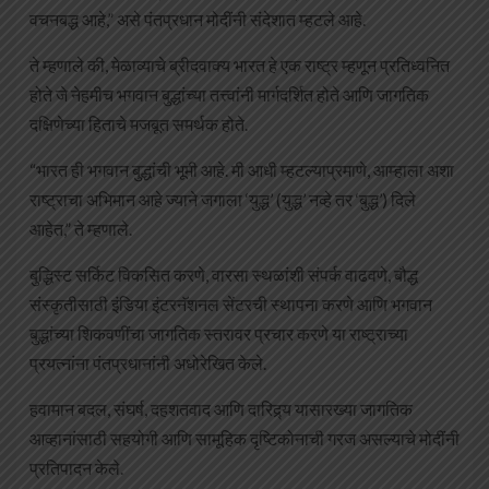
वचनबद्ध आहे,” असे पंतप्रधान मोदींनी संदेशात म्हटले आहे.
ते म्हणाले की, मेळाव्याचे ब्रीदवाक्य भारत हे एक राष्ट्र म्हणून प्रतिध्वनित
होते जे नेहमीच भगवान बुद्धांच्या तत्त्वांनी मार्गदर्शित होते आणि जागतिक
दक्षिणेच्या हिताचे मजबूत समर्थक होते.
“भारत ही भगवान बुद्धांची भूमी आहे. मी आधी म्हटल्याप्रमाणे, आम्हाला अशा
राष्ट्राचा अभिमान आहे ज्याने जगाला ‘युद्ध’ (युद्ध’ नव्हे तर ‘बुद्ध’) दिले
आहेत,” ते म्हणाले.
बुद्धिस्ट सर्किट विकसित करणे, वारसा स्थळांशी संपर्क वाढवणे, बौद्ध
संस्कृतीसाठी इंडिया इंटरनॅशनल सेंटरची स्थापना करणे आणि भगवान
बुद्धांच्या शिकवणींचा जागतिक स्तरावर प्रचार करणे या राष्ट्राच्या
प्रयत्नांना पंतप्रधानांनी अधोरेखित केले.
हवामान बदल, संघर्ष, दहशतवाद आणि दारिद्र्य यासारख्या जागतिक
आव्हानांसाठी सहयोगी आणि सामूहिक दृष्टिकोनाची गरज असल्याचे मोदींनी
प्रतिपादन केले.