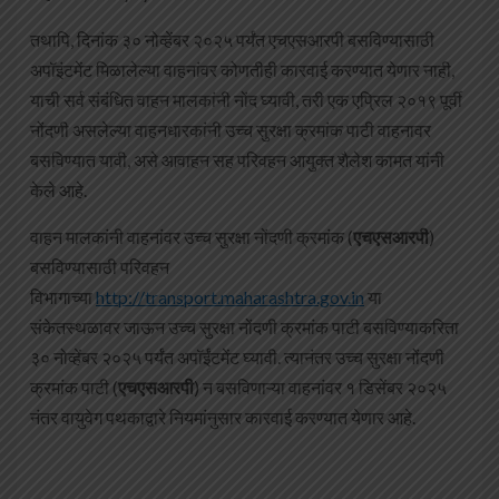
तथापि, दिनांक ३० नोव्हेंबर २०२५ पर्यंत एचएसआरपी बसविण्यासाठी
अपॉइंटमेंट मिळालेल्या वाहनांवर कोणतीही कारवाई करण्यात येणार नाही,
याची सर्व संबंधित वाहन मालकांनी नोंद घ्यावी, तरी एक एप्रिल २०१९ पूर्वी
नोंदणी असलेल्या वाहनधारकांनी उच्च सुरक्षा क्रमांक पाटी वाहनावर
बसविण्यात यावी, असे आवाहन सह परिवहन आयुक्त शैलेश कामत यांनी
केले आहे.
वाहन मालकांनी वाहनांवर उच्च सुरक्षा नोंदणी क्रमांक (
एचएसआरपी
)
बसविण्यासाठी परिवहन
विभागाच्या
http://transport.maharashtra.gov.in
या
संकेतस्थळावर जाऊन उच्च सुरक्षा नोंदणी क्रमांक पाटी बसविण्याकरिता
३० नोव्हेंबर २०२५ पर्यंत अपॉईंटमेंट घ्यावी. त्यानंतर उच्च सुरक्षा नोंदणी
क्रमांक पाटी (
एचएसआरपी
) न बसविणाऱ्या वाहनांवर १ डिसेंबर २०२५
नंतर वायुवेग पथकाद्वारे नियमांनुसार कारवाई करण्यात येणार आहे.