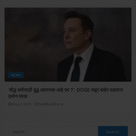
NEWS
‘बौद्ध धर्मासाठी बुद्ध आवश्यक आहे का ?’: DOGE मधून बाहेर पडताना
एलोन मस्क
May 4, 2025
buddhistbharat