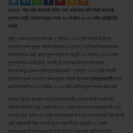
HSRP नंबर प्लेट बसवली नसेल ‘त्या’ वाहनांवर कोणतीही कारवाई
करणार नाही, सरकारकडून स्पष्ट ३० नोव्हेंबर २०२५ पर्यंत अपॉईंटमेंट
घ्यावी.
मुंबई : राज्य शासनाने दिनांक १ एप्रिल २०१९ पूर्वी नोंदणी केलेल्या
वाहनांना उच्च सुरक्षा नोंदणी क्रमांक (HSRP) पाटी बसविण्याबाबतचा
निर्णय घेतला आहे. अशा जुन्या वाहनांना यापूर्वी १५ ऑगस्ट २०२५ पर्यंत
मुदत देण्यात आली होती. तथापि ही पाटी बसविण्यासाठी वाहन
मालकांकडून अल्प प्रतिसाद मिळाल्याने १ एप्रिल २०१९ पूर्वी नोंदणी
झालेल्या जुन्या वाहनांना उच्च सुरक्षा नोंदणी क्रमांक (
एचएसआरपी
) पाटी
बसविण्याकरिता ३० नोव्हेंबर २०२५ पर्यंत अंतिम मुदत देण्यात येत आहे.
राज्यात सुरक्षा क्रमांक पाटी (एचएसआरपी) लावणाऱ्यांची टक्केवारी
अतिशय मोजकी आहे. आतापर्यंत २० टक्के वाहनांनाच एचएसआरपी पाटी
लागली आहे. तसेच १० टक्के वाहनधारकांनी पाटी लावण्यासाठी वेळ घेतली
आहे. महत्त्वाची गोष्ट म्हणजे जुन्या वाहनांपैकी अजूनही ७० टक्के
वाहनधारकांनी एचएसआरपी पाटी लावली नसल्याचे सांगितले जाते.