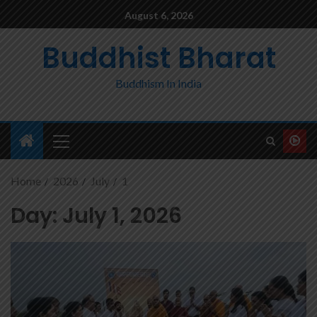
August 6, 2026
Buddhist Bharat
Buddhism In India
Home
2026
July
1
Day:
July 1, 2026