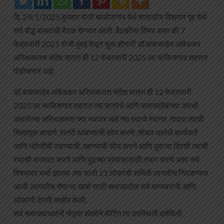
दि. 29/1/2025,बुधवार रोजी चाळीसगांव येथे शासकीय विश्राम गृह येथे
सर्व बौद्ध बांधवांची बैठक घेण्यात आली ,बैठकीचा विषय असा की 7
फेब्रुवारी 2025 रोजी मुंबई येथून सुरू होणारी डॉ.बाबासाहेब आंबेडकर
अस्थिकलश संदेश यात्रा ही 12 फेब्रुवारी 2025 ला चाळिसगाव शहरात
पोहोचणार आहे ,
डॉ.बाबासाहेब आंबेडकर अस्थिकलश संदेश यात्रा ही 12 फेब्रुवारी
2025 ला चाळिसगाव शहरात त्या यात्रेचे आणि बाबासाहेबांच्या अस्थी
असलेल्या अस्थिकलश ज्या रथावर आहे त्या रथाचे स्वागत ,गावात त्याची
मिरवणूक काढणे ,रात्री थांबण्याची सोय करणे ,सोबत आलेले कार्यकर्ते
आणि भंतेजींची राहण्याची ,खाण्याची सोय करणे आणि दुसऱ्या दिवशी त्यांची
रथाची सजावट करणे आणि पुढच्या प्रवासासाठी तयार करणे असा सर्व
विषयांवर चर्चा झाल्या ,त्या साठी 21 लोकांची समिती लागलीच निवडण्यात
आली .लागलीच येणाऱ्या खर्चा साठी समाजातील सर्व मान्यवरांनी आणि
लोकांनी देणगी जाहीर केली.
सर्व समाजबांधवांनी मोठ्या संख्येने मीटिंग ला उपस्थिती दर्शविली .