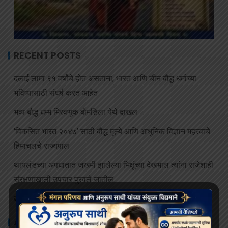
RECENT POSTS
दलाई लामा ९१ वर्षांचे होत असताना, भारत आणि चीन बौद्ध धर्माच्या
भविष्यासाठी संघर्ष करत आहेत
भव्य बौद्ध धम्म मिरवणूक बोमडिला येथे दाखल
‘विकसित भारत २०४७’ साठी बौद्ध मूल्ये आणि आधुनिक विज्ञान महत्त्वाचे:
हिमाचलचे राज्यपाल
थायलंडच्या अपघातात जखमी झालेल्या भिक्षूंच्या देखभाल त्यांना राजेशाही
संरक्षणाखाली उपचार पुरवले जातील.
बोधिमग्गो महाविहार प्रवेश व्दार चे भूमि पूजन संपन्न
ARCHIVES