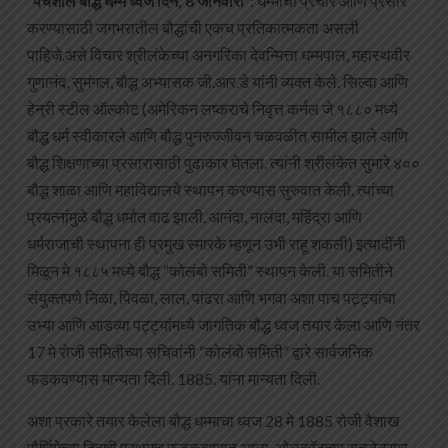
“पंचशील बौद्ध धम्म ध्वज दिन, 8 जानेवारी”
: धम्माचा प्रचार आणि प्रसार
करण्यासाठी जगभरातील बौद्धांची एकच प्रतिकात्मकता असली
पाहिजे.असे विचार श्रीलंकेच्या अनगरिका देवन्मित्ता धम्मपाल, महास्थवीर
गुणानंद, सुमंगल, बौद्ध अभ्यासक जी.आर.डे यांनी व्यक्त केले. सिल्वा आणि
हेन्री स्टील ऑल्कोट (अमेरिकन लष्कराचे निवृत्त कर्नल जे १८८० मध्ये
बौद्ध धर्म स्वीकारले आणि बौद्ध पुनरुज्जीवन चळवळीत सामील झाले आणि
बौद्ध शिक्षणाच्या प्रसारासाठी पुढाकार घेतला. त्यांनी श्रीलंकेत सुमारे ४००
बौद्ध शाळा आणि महाविद्यालये स्थापन करण्यास सुरुवात केली. त्यांच्या
प्रयत्नांमुळे बौद्ध धर्मात वाढ झाली. आनंदा, नालंदा, महिंद्रा आणि
धर्मराजाची स्थापना ही प्रमुख स्मारके म्हणून उभी राहू शकली) इत्यादींनी
मिळून मे १८८५ मध्ये बौद्ध “कोलंबो समिती” स्थापन केली. या समितीने
संयुक्तपणे निळा, पिवळा, लाल, पांढरा आणि भगवा अशा पाच पट्ट्यांचा
उभ्या आणि आडव्या पट्ट्यांमध्ये जागतिक बौद्ध ध्वज तयार केला आणि नंतर
17 मे रोजी समितीच्या सचिवांनी “कोलंबो समिती” द्वारे सार्वजनिक
फडकवण्यास मान्यता दिली. 1885. यांना मान्यता दिली.
अशा प्रकारे तयार केलेला बौद्ध धम्माचा ध्वज 28 मे 1885 रोजी वैशाख
पौर्णिमेच्या दिवशी प्रथमच फडकवण्यात आला. ओलकॉटच्या सूचनेनुसार,