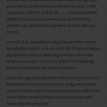
हा ध्वज राष्ट्रीय ध्वजाच्या सामान्य आकारात बदलण्यात आला, 50 सेमी
अनुलंब मोजला. आणि रुंदी 70 सें.मी. आहे . १८८६ मध्ये वैशाख पौर्णिमेच्या
दिवशीही हा बदललेला ध्वज फडकवण्यात आला. आज त्याचे स्वरूप
अपरिवर्तित आहे आणि जगभरातील बौद्ध धर्माच्या सर्व परंपरा आणि शाळा
वापरतात.
प्राध्यापक जी.पी. मलालासेकेराने या बौद्ध जगाचा ध्वज निर्माण करण्यात
महत्त्वाची भूमिका बजावली. 25 मे 1950 रोजी कँडी येथे झालेल्या जागतिक
बौद्ध महासंघाच्या बैठकीत हा अधिकृत बौद्ध ध्वज म्हणून स्वीकारण्याचा
प्रस्ताव मांडण्यात आला. 1952 मध्ये, 8 जानेवारी रोजी जागतिक बौद्ध
काँग्रेसने हा आंतरराष्ट्रीय बौद्ध ध्वज म्हणून स्वीकारला.
तथागत गौतम बुद्धांच्या शरीरातून निघणाऱ्या शिरांच्या तेजानुसार या ध्वजात
शिरांचा समावेश करण्यात आल्याचे मानले जाते. या बौद्ध धम्माच्या ध्वजाचे
आडवे पट्टे जगातील सजीव प्रजातींमध्ये सुसंवाद दर्शवतात आणि उभे पट्टे
शाश्वत जागतिक शांततेचे प्रतिनिधित्व करतात. त्याचे रंग ज्ञान आणि
धर्माच्या परिपूर्णतेचे प्रतीक आहेत.