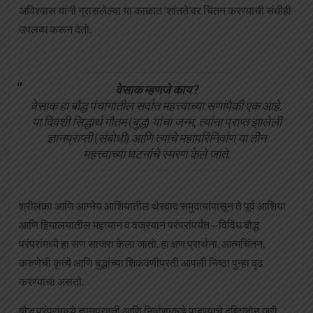
अविश्वास यांनी ग्रासलेल्या या काळात ‘शांतते’वर चिंतन करण्याची संधीही
उपलब्ध करून देतो.
वेसाक म्हणजे काय ?
वेसाक हा बौद्ध पंचांगातील सर्वात महत्त्वाच्या सणांपैकी एक आहे.
या दिवशी सिद्धार्थ गौतम (बुद्ध) यांचा जन्म, त्यांना प्राप्त झालेली
ज्ञानप्राप्ती (संबोधी) आणि त्यांचे महापरिनिर्वाण या तीन
महत्त्वाच्या घटनांचे स्मरण केले जाते.
श्रीलंका आणि आग्नेय आशियातील थेरवाद समुदायांपासून ते पूर्व आशिया
आणि हिमालयातील महायान व वज्रयान परंपरांपर्यंत—विविध बौद्ध
परंपरांमध्ये हा सण साजरा केला जातो. हा क्षण प्रार्थना, आत्मचिंतन,
करुणेची कृत्ये आणि बुद्धांच्या शिकवणीप्रती आपली निष्ठा पुन्हा दृढ
करण्याचा असतो.
बौद्ध परंपरांमध्ये ज्ञानप्राप्ती आणि निर्वाणाकडे पाहण्याचे दृष्टिकोन जरी