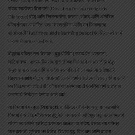
वेसाक २०२६ च्या आपल्या संदेशात, व्हॅटिकनच्या ‘आंतरधर्मीय
संवादासाठीच्या विभागाने’ (Dicastery for Interreligious
Dialogue) बौद्ध आणि ख्रिश्चनांना, करुणा, संवाद आणि आंतरिक
परिवर्तनावर आधारित अशा “शस्त्रांविना आणि मन जिंकणाऱ्या
शांततेसाठी” (unarmed and disarming peace) एकत्रितपणे कार्य
करण्याचे आवाहन केले आहे.
बौद्धांचा पवित्र सण ‘वेसाक’ (बुद्ध पौर्णिमा) जवळ येत असताना,
व्हॅटिकनच्या आंतरधर्मीय संवादासाठीच्या विभागाने जगभरातील बौद्ध
समुदायांना आपला वार्षिक संदेश प्रकाशित केला आहे. या संदेशाद्वारे
ख्रिश्चन आणि बौद्ध या दोघांनाही, त्यांनी वर्णन केलेल्या “शस्त्रांविना आणि
मन जिंकणाऱ्या शांततेची” जोपासना करण्यासाठी एकत्रितपणे वाटचाल
करण्याचे निमंत्रण देण्यात आले आहे.
या विभागाचे प्रमुख (Prefect), कार्डिनल जॉर्ज जेकब कुवाकाड आणि
विभागाचे सचिव, मॉन्सिग्नर इंदुनिल जनकरत्ने कोदिथुवाक्कू कंकनामलागे
यांच्या स्वाक्षरीने प्रसिद्ध करण्यात आलेला हा संदेश; वेसाकच्या पवित्र
उत्सवासाठी शुभेच्छा तर देतोच, शिवाय युद्ध, विभाजन आणि वाढता