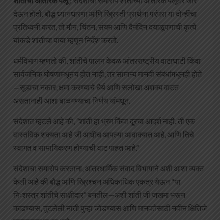
शांतीचा आंतरिक पैलू :
संदेशाचा समारोप शांतीच्या आंतरिक पैलूवर जोर
देऊन होतो. बौद्ध ध्यानधारणा आणि ख्रिस्ती प्रार्थना परंपरा या दोन्हींचा
प्रतिध्वनी करत, तो मौन, चिंतन, संयम आणि दैनंदिन दयाळूपणाची कृत्ये
यांकडे शांतीचा पाया म्हणून निर्देश करतो.
धर्मविभाग म्हणतो की, शांतीचे पालन केवळ आंतरराष्ट्रीय वाटाघाटी किंवा
सार्वजनिक घोषणांमधूनच होत नाही, तर सामान्य मानवी संबंधांमधूनही होते
—सूडाचा नकार, क्षमा करण्याचे धैर्य आणि सलोखा अशक्य वाटत
असतानाही आशा बाळगण्याचा निर्णय यांमधून.
संदेशात म्हटले आहे की, “शांती हा भ्रम किंवा दूरचा आदर्श नाही. ती एक
वास्तविक शक्यता आहे जी आधीच आपल्या आवाक्यात आहे, आणि तिचे
स्वागत व सामायिकरण होण्याची वाट पाहत आहे.”
संदेशाचा समारोप करताना, आंतरधार्मिक संवाद विभागाने अशी आशा व्यक्त
केली आहे की बौद्ध आणि ख्रिश्चन अधिकाधिक एकत्र येऊन “या
निःशस्त्र शांतीचे साक्षीदार” बनतील—अशी शांती जी जखमा भरून
काढण्यास, तुटलेली नाती पुन्हा जोडण्यास आणि मानवतेसाठी नवीन क्षितिजे