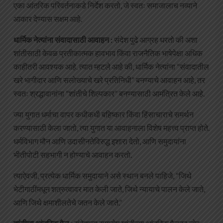
एका आंतरिक परिवर्तनाकडे निर्देश करतो, जे स्वतः समाजालाच नव्याने
आकार देण्यास सक्षम आहे.
धार्मिक नेत्यांना संवादासाठी आवाहन :
संदेश पुढे आग्रह धरतो की अशा
शांतीसाठी केवळ प्रतीकात्मक हावभाव किंवा राजनैतिक भाषेपेक्षा अधिक
काहीतरी आवश्यक आहे. त्यात म्हटले आहे की, धार्मिक नेत्यांना “संवादातील
खरे भागीदार आणि सलोख्याचे खरे प्रतिनिधी” बनण्याचे आवाहन आहे, तर
स्वतः श्रद्धावानांना “शांतीचे शिल्पकार” बनण्यासाठी आमंत्रित केले आहे.
ज्या युगात धर्माचा वापर कधीकधी बहिष्कार किंवा हिंसाचाराचे समर्थन
करण्यासाठी केला जातो, त्या युगात या आवाहनाला विशेष महत्त्व प्राप्त होते.
धर्मविभाग मौन आणि उदासीनतेविरुद्ध इशारा देतो, आणि समुदायांना
भीतीपोटी सहभागी न होण्याचे आवाहन करतो.
त्याऐवजी, प्रत्येक धार्मिक समुदायाने असे स्थान बनले पाहिजे, “जिथे
भेटीगाठींमधून शत्रुत्वावर मात केली जाते, जिथे न्यायाचे पालन केले जाते,
आणि जिथे क्षमाशीलतेचे जतन केले जाते.”