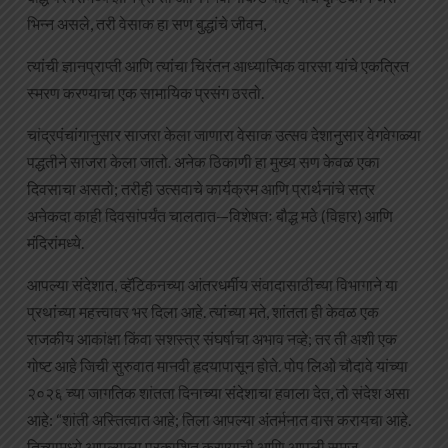
भिन्न असले, तरी वेसाक हा सण बुद्धांचे जीवन,
त्यांची ज्ञानप्राप्ती आणि त्यांचा चिरंतन आध्यात्मिक वारसा यांचे एकत्रित
स्मरण करण्याचा एक सामायिक प्रसंग ठरतो.
चांद्रपंचांगानुसार साजरा केला जाणारा वेसाक उत्सव देशानुसार वेगवेगळ्या
पद्धतीने साजरा केला जातो. अनेक ठिकाणी हा मुख्य सण केवळ एका
दिवसाचा असतो; तरीही उत्सवाचे कार्यक्रम आणि प्रार्थनांचे सत्र
अनेकदा काही दिवसांपर्यंत चालतात—विशेषतः बौद्ध मठे (विहार) आणि
मंदिरांमध्ये.
आपल्या संदेशात, व्हॅटिकनच्या आंतरधर्मीय संवादासाठीच्या विभागाने या
प्रथांच्या महत्त्वावर भर दिला आहे. त्यांच्या मते, शांतता ही केवळ एक
राजकीय आकांक्षा किंवा सशस्त्र संघर्षाचा अभाव नव्हे; तर ती अशी एक
गोष्ट आहे जिची सुरुवात मानवी हृदयापासून होते. पोप लिओ चौदावे यांच्या
२०२६ च्या जागतिक शांतता दिनाच्या संदेशाचा हवाला देत, तो संदेश असा
आहे: “शांती अस्तित्वात आहे; तिला आपल्या अंतर्मनात वास करायचा आहे.
तिच्यामध्ये आपल्याला प्रकाशित करण्याची आणि आपली समज