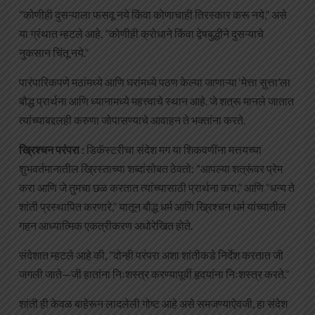
“कोणीही दुसऱ्याला फसवू नये किंवा कोणाचाही तिरस्कार करू नये,” असे
या ग्रंथात म्हटले आहे. “कोणीही क्रोधाने किंवा द्वेषबुद्धीने दुसऱ्याचे
नुकसान चिंतू नये.”
पारंपारिकपणे मठांमध्ये आणि घरांमध्ये पठण केल्या जाणाऱ्या ‘मेत्ता सुत्ता’ला
बौद्ध प्रार्थना आणि ध्यानामध्ये महत्त्वाचे स्थान आहे. जे शत्रू मानले जातात
त्यांच्याबद्दलही करुणा जोपासण्याचे आवाहन ते भक्तांना करते.
ख्रिश्चन परंपरा :
डिकॅस्टरीचा संदेश मग या शिकवणींना मत्तयच्या
शुभवर्तमानातील ख्रिस्ताच्या शब्दांसोबत ठेवतो: “आपल्या शत्रूंवर प्रेम
करा आणि जे तुमचा छळ करतात त्यांच्यासाठी प्रार्थना करा,” आणि “धन्य ते
शांती प्रस्थापित करणारे,” यातून बौद्ध धर्म आणि ख्रिश्चन धर्म यांच्यातील
गहन आध्यात्मिक एकत्रीकरण अधोरेखित होते.
संदेशात म्हटले आहे की, “दोन्ही परंपरा अशा शांतीकडे निर्देश करतात जी
जगली जाते—जी हातांना निःशस्त्र करण्यापूर्वी हृदयांना निःशस्त्र करते.”
शांती ही केवळ बाहेरून लादलेली गोष्ट आहे असे समजण्याऐवजी, हा संदेश