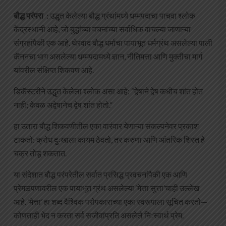
बौद्ध परंपरा :
उद्धृत केलेल्या बौद्ध ग्रंथांमध्ये धम्मपदाचा पाचवा श्लोक
केंद्रस्थानी आहे, जो बुद्धांच्या वचनांच्या सर्वाधिक वाचल्या जाणाऱ्या
संग्रहांपैकी एक आहे. थेरवाद बौद्ध धर्माचा पायाभूत धर्मग्रंथ असलेल्या पाली
कॅननचा भाग असलेल्या धम्मपदामध्ये ज्ञान, नीतिमत्ता आणि मुक्तीचा मार्ग
यांवरील संक्षिप्त शिकवण आहे.
डिकॅस्टरीने उद्धृत केलेला श्लोक असा आहे: “द्वेषाने द्वेष कधीच शांत होत
नाही; केवळ अद्वेषानेच द्वेष शांत होतो.”
हा उतारा बौद्ध शिकवणीतील एका वारंवार येणाऱ्या संकल्पनेवर प्रकाश
टाकतो: क्रोध दुःखाला कायम ठेवतो, तर करुणा आणि आंतरिक शिस्त हे
चक्र तोडू शकतात.
या संदेशात बौद्ध परंपरेतील सर्वात प्रसिद्ध प्रवचनांपैकी एक आणि
प्रेमळपणावरील एक पायाभूत ग्रंथ असलेल्या ‘मेत्ता सुत्ता’चाही उल्लेख
आहे. ‘मेत्ता’ हा शब्द वैश्विक परोपकाराच्या एका स्वरूपाला सूचित करतो—
कोणताही भेद न करता सर्व सजीवांप्रति असलेले निःस्वार्थ प्रेम.