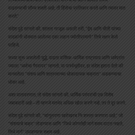
वाढवण्याची सौम्य शक्ती आहे; ती हिंसेचा प्रतिकार करते आणि त्यावर मात
करते.”
संदेश पुढे सांगतो की, शांतता नाजूक असली तरी, “द्वेष आणि भीती यांच्या
वादळांनी धोक्यात आलेल्या एका लहान ज्योतीप्रमाणे” तिचे रक्षण केले
पाहिजे.
सध्या सुरू असलेली युद्धे, वाढता वांशिक-धार्मिक राष्ट्रवाद आणि धर्मप्रांत
ज्याला “धर्माचा गैरवापर” म्हणतो, या पार्श्वभूमीवर, हा संदेश इशारा देतो की
मानवतेला “संशय आणि शत्रुत्वाच्या धोकादायक चक्रात” अडकण्याचा
धोका आहे.
अशा वातावरणात, तो संदेश सांगतो की, धार्मिक परंपरांची एक विशेष
जबाबदारी आहे—ती म्हणजे मतभेद अधिक खोल करणे नव्हे, तर ते दूर करणे.
संदेश पुढे सांगतो की, “चांगुलपणा खरोखरच निःशस्त्र करणारा आहे,” जो
“संशयाचे चक्र” तोडण्यास आणि “जिथे कोणतेही मार्ग शक्य वाटत नव्हते,
तिथे मार्ग” उघडण्यास सक्षम आहे.