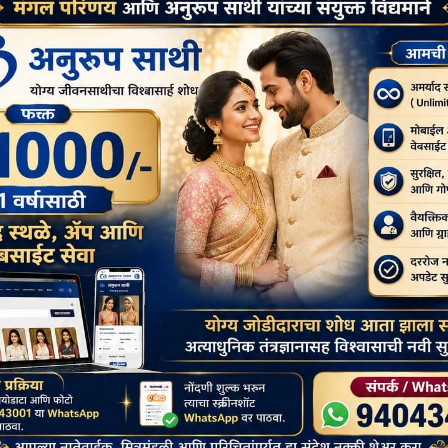
त्रा महाथेरी इंडो श्रीलंका
“वैशाख दिपोत्सव जुहू चौपाटी नाही तर
ास) उत्सव
चैत्यभूमी येथे होणार”
buddhistbharat
March 3, 2026
buddhistbharat