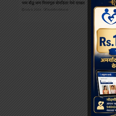
भव्य बौद्ध धम्म मिरवणूक बोमडिला येथे दाखल
भिक्खूणी संघमि
विरासत (इतिह
July 6, 2026
buddhistbharat
May 20, 2026