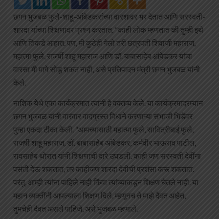
छगन भुजबळ फुले-शाहू-आंबेडकरांच्या वारशावर भर देतात आणि सरस्वती-
शारदा यांच्या शिक्षणावर प्रश्न करतात. “काही लोक म्हणतात की तुम्ही इथे
आणि तिकडे आहात. पण, मी कुठेही गेलो तरी छत्रपती शिवाजी महाराज,
महात्मा फुले, राजर्षी शाहू महाराज आणि डॉ. बाबासाहेब आंबेडकर यांचा
वारसा मी मागे सोडू शकत नाही, असे प्रतिपादन मंत्री छगन भुजबळ यांनी
केले.
नाशिक येथे एका कार्यक्रमात त्यांनी हे वक्तव्य केले. या कार्यक्रमादरम्यान
छगन भुजबळ यांनी वारंवार वादग्रस्त विधाने करणाऱ्या संभाजी भिडेंवर
पुन्हा एकदा टीका केली. “आमच्यासाठी महात्मा फुले, सावित्रीबाई फुले,
राजर्षी शाहू महाराज, डॉ. बाबासाहेब आंबेडकर, कर्मवीर भाऊराव पाटील,
रावसाहेब थोरात यांनी शिक्षणाची दारे उघडली. काही जण सरस्वती देवींना
पसंती देऊ शकतात, तर काहीजण शारदा देवीची प्रशंसा करू शकतात.
परंतु, आम्ही त्यांना पाहिले नाही किंवा त्यांच्याकडून शिक्षण घेतले नाही. या
महान व्यक्तींनी आपल्याला शिक्षण दिले. म्हणूनच ते माझे दैवत आहेत,
तुमचेही दैवत असले पाहिजे, असे भुजबळ म्हणाले.