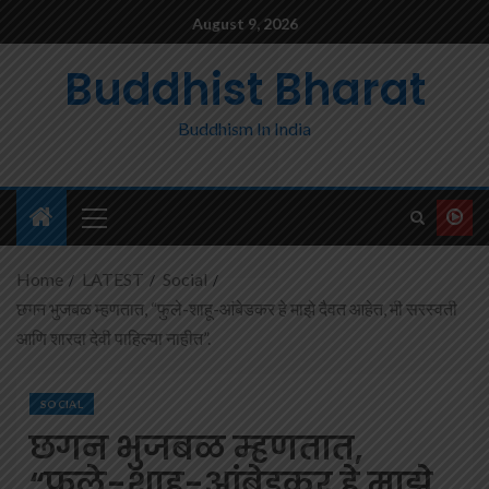
August 9, 2026
Buddhist Bharat
Buddhism In India
Home
LATEST
Social
छगन भुजबळ म्हणतात, “फुले-शाहू-आंबेडकर हे माझे दैवत आहेत, मी सरस्वती
आणि शारदा देवी पाहिल्या नाहीत”.
SOCIAL
छगन भुजबळ म्हणतात,
“फुले-शाहू-आंबेडकर हे माझे