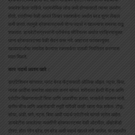
समावेश केला पाहिजे. ग्लायसेमिक लोड कमी होण्यासाठी त्याचा उपयोग
होतो. रात्रीच्या वेळी आपलं लिव्हर रक्तशर्करा अर्थात ब्लड शुगर लेव्हल
कमी करतं. त्यामुळे ब्रेकफास्टमध्ये योग्य पदार्थ न खाल्ल्यास समस्या वाढू
शकतात. डायबेटीसग्रस्तांनी प्रोसेस्ड सीरियल्स अर्थात प्रक्रियायुक्त
धान्य ब्रेकफास्टच्या वेळी सेवन करू नये. आहारात फायबरयुक्त
खाद्यपदार्थांचा समावेश केल्यास रक्तशर्करा पातळी नियंत्रित करण्यास
मदत मिळते.
काय पदार्थ अवश्य खावे :
डाएटिशियन सांगतात, प्लांट बेस्ड फॅट्ससाठी ऑलिव्ह ऑइल. नट्स, बिया,
नारळ आदींचा समावेश आहारात करणं चांगलं. शरीराला हेल्दी फॅट्स आणि
प्रोटीन मिळण्यासाठी चिया आणि आळशीचा हलवा, भाजलेले साल्मन मासे,
क्रीम चीज आणि अक्रोडाची स्मूदी यांपैकी काही खाता येऊ शकेल. टोफू,
सोया, अंडी, चणे, नट्स, बिया आदी पदार्थ प्रोटीनचे चांगले स्रोत आहेत.
डायबेटीस असलेल्या व्यक्तींनी ब्रेकफास्टच्या वेळी ओटमील, अ‍ॅव्होकॅडो
टोस्ट, होल ग्रेन ब्रेड, एग ब्रेड आदी पदार्थ खाल्ले तरी चालेल. या पदार्थांत