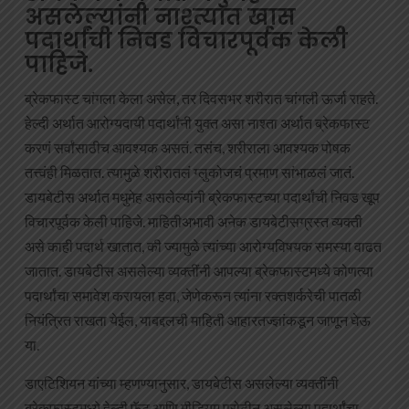
असलेल्यांनी नाश्त्यात खास
पदार्थांची निवड विचारपूर्वक केली
पाहिजे.
ब्रेकफास्ट चांगला केला असेल, तर दिवसभर शरीरात चांगली ऊर्जा राहते.
हेल्दी अर्थात आरोग्यदायी पदार्थांनी युक्त असा नाश्ता अर्थात ब्रेकफास्ट
करणं सर्वांसाठीच आवश्यक असतं. तसंच, शरीराला आवश्यक पोषक
तत्त्वंही मिळतात. त्यामुळे शरीरातलं ग्लुकोजचं प्रमाण सांभाळलं जातं.
डायबेटीस अर्थात मधुमेह असलेल्यांनी ब्रेकफास्टच्या पदार्थांची निवड खूप
विचारपूर्वक केली पाहिजे. माहितीअभावी अनेक डायबेटीसग्रस्त व्यक्ती
असे काही पदार्थ खातात, की ज्यामुळे त्यांच्या आरोग्यविषयक समस्या वाढत
जातात. डायबेटीस असलेल्या व्यक्तींनी आपल्या ब्रेकफास्टमध्ये कोणत्या
पदार्थांचा समावेश करायला हवा, जेणेकरून त्यांना रक्तशर्करेची पातळी
नियंत्रित राखता येईल, याबद्दलची माहिती आहारतज्ज्ञांकडून जाणून घेऊ
या.
डाएटिशियन यांच्या म्हणण्यानुसार, डायबेटीस असलेल्या व्यक्तींनी
ब्रेकफास्टमध्ये हेल्दी फॅट आणि मीडियम प्रोटीन असलेल्या पदार्थांचा