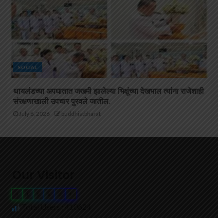
SOCIAL
थायलंडच्या अपघातात जखमी झालेल्या भिक्षूंच्या देखभाल त्यांना राजेशाही
संरक्षणाखाली उपचार पुरवले जातील.
July 6, 2026
buddhistbharat
Our Visitor
4
1
0
6
2
4
Total Users : 410624