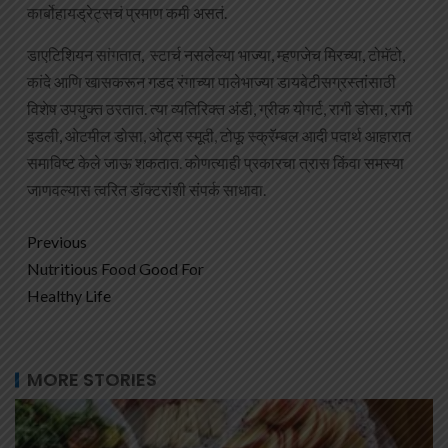
कार्बोहायड्रेट्सचं प्रमाण कमी असतं.
डाएटिशियन सांगतात, स्टार्च नसलेल्या भाज्या, म्हणजेच मिरच्या, टोमॅटो,
कांदे आणि खासकरून गडद रंगाच्या पालेभाज्या डायबेटीसग्रस्तांसाठी
विशेष उपयुक्त ठरतात. त्या व्यतिरिक्त अंडी, ग्रीक योगर्ट, रागी डोसा, रागी
इडली, ओटमील डोसा, ओट्स स्मूदी, टोफू स्क्रॅम्बल आदी पदार्थ आहारात
समाविष्ट केले जाऊ शकतात. कोणत्याही प्रकारचा त्रास किंवा समस्या
जाणवल्यास त्वरित डॉक्टरांशी संपर्क साधावा.
Previous
Nutritious Food Good For
Healthy Life
MORE STORIES