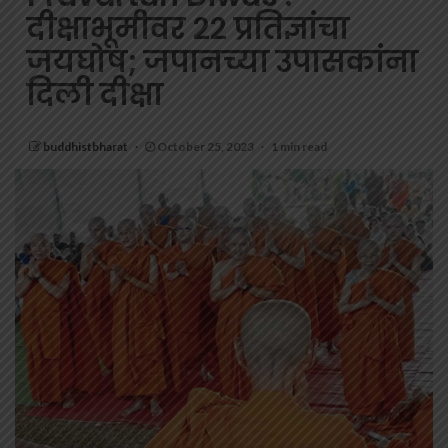
दीक्षाभूमीवर २२ प्रतिज्ञांचा
जयघोष; जपानच्या उपासकांना
दिली दीक्षा
buddhistbharat
October 25, 2023
1 min read