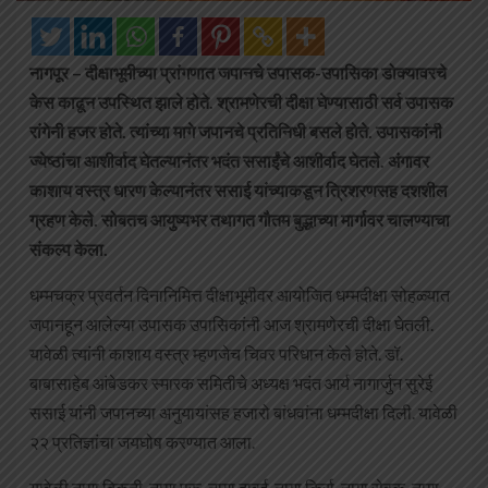
नागपूर – दीक्षाभूमीच्या प्रांगणात जपानचे उपासक-उपासिका डोक्यावरचे
केस काढून उपस्थित झाले होते. श्रामणेरची दीक्षा घेण्यासाठी सर्व उपासक
रांगेनी हजर होते. त्यांच्या मागे जपानचे प्रतिनिधी बसले होते. उपासकांनी
ज्येष्ठांचा आशीर्वाद घेतल्यानंतर भदंत ससाईंचे आशीर्वाद घेतले. अंगावर
काशाय वस्त्र धारण केल्यानंतर ससाई यांच्याकडून त्रिशरणसह दशशील
ग्रहण केले. सोबतच आयुष्यभर तथागत गौतम बुद्धाच्या मार्गावर चालण्याचा
संकल्प केला.
धम्मचक्र प्रवर्तन दिनानिमित्त दीक्षाभूमीवर आयोजित धम्मदीक्षा सोहळ्यात
जपानहून आलेल्या उपासक उपासिकांनी आज श्रामणेरची दीक्षा घेतली.
यावेळी त्यांनी काशाय वस्त्र म्हणजेच चिवर परिधान केले होते. डॉ.
बाबासाहेब आंबेडकर स्मारक समितीचे अध्यक्ष भदंत आर्य नागार्जुन सुरेई
ससाई यांनी जपानच्या अनुयायांसह हजारो बांधवांना धम्मदीक्षा दिली. यावेळी
२२ प्रतिज्ञांचा जयघोष करण्यात आला.
यावेळी नागा बिकूनी, नागा पुरू, नागा दावई, नागा किर्रा, नागा सेवक, नागा