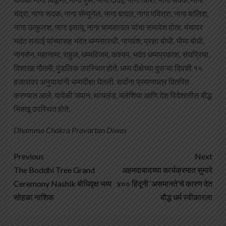
चंद्रा, नागा सदक, नागा सॅम्युनेल, नागा बादल, नागा पवित्रा, नागा बालिश,
नागा उत्कुलश, नागा इसामू, नागा चामकादल यांचा समावेश होता. मंचावर
भदंत ससाई यांच्यासह भदंत धम्मसारथी, नागवंश, प्रज्ञा बोधी, भीमा बोधी,
नागसेन, महानामा, राहुल, धम्मविजय, कश्यप, भदंत धम्मप्रकाश, संघप्रिया,
विशाखा गौतमी, पुंडलिक उपस्थित होते. धम्म दीक्षेच्या दुसऱ्या दिवशी १५
हजारांवर अनुयायांनी धम्मदीक्षा घेतली. सर्वांना प्रमाणपत्र वितरित
करण्यात आले. यावेळी जपान, थायलंड, मलेशिया आणि देश विदेशातील बौद्ध
भिक्खू उपस्थित होते.
Dhamma Chakra Pravartan Diwas
Previous
Next
The Boddhi Tree Grand
अहमदाबादच्या कार्यक्रमात सुमारे
Ceremony Nashik बोधिवृक्ष भव्य
४०० हिंदूंनी ‘असमानते’चे कारण देत
सोहळा नाशिक
बौद्ध धर्म स्वीकारला