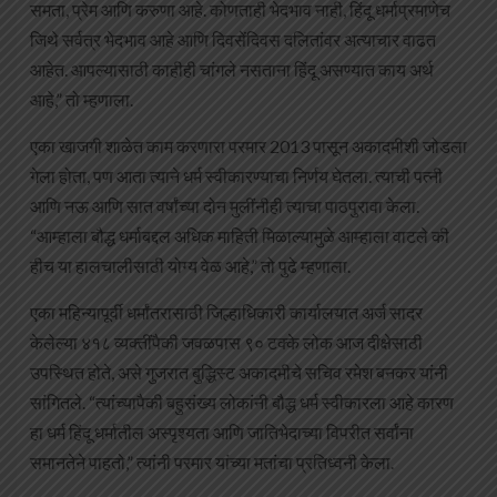
समता, प्रेम आणि करुणा आहे. कोणताही भेदभाव नाही, हिंदू धर्माप्रमाणेच
जिथे सर्वत्र भेदभाव आहे आणि दिवसेंदिवस दलितांवर अत्याचार वाढत
आहेत. आपल्यासाठी काहीही चांगले नसताना हिंदू असण्यात काय अर्थ
आहे,” तो म्हणाला.
एका खाजगी शाळेत काम करणारा परमार 2013 पासून अकादमीशी जोडला
गेला होता, पण आता त्याने धर्म स्वीकारण्याचा निर्णय घेतला. त्याची पत्नी
आणि नऊ आणि सात वर्षांच्या दोन मुलींनीही त्याचा पाठपुरावा केला.
“आम्हाला बौद्ध धर्माबद्दल अधिक माहिती मिळाल्यामुळे आम्हाला वाटले की
हीच या हालचालीसाठी योग्य वेळ आहे,” तो पुढे म्हणाला.
एका महिन्यापूर्वी धर्मांतरासाठी जिल्हाधिकारी कार्यालयात अर्ज सादर
केलेल्या ४१८ व्यक्तींपैकी जवळपास ९० टक्के लोक आज दीक्षेसाठी
उपस्थित होते, असे गुजरात बुद्धिस्ट अकादमीचे सचिव रमेश बनकर यांनी
सांगितले. “त्यांच्यापैकी बहुसंख्य लोकांनी बौद्ध धर्म स्वीकारला आहे कारण
हा धर्म हिंदू धर्मातील अस्पृश्यता आणि जातिभेदाच्या विपरीत सर्वांना
समानतेने पाहतो,” त्यांनी परमार यांच्या मतांचा प्रतिध्वनी केला.