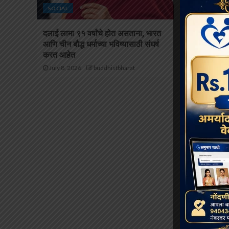
SOCIAL
SOCIAL
दलाई लामा ९१ वर्षांचे होत असताना, भारत
थायलंडच्या अ
आणि चीन बौद्ध धर्माच्या भविष्यासाठी संघर्ष
भिक्षूंच्या देखभ
करत आहेत
संरक्षणाखाली 
July 8, 2026
buddhistbharat
July 6, 2026