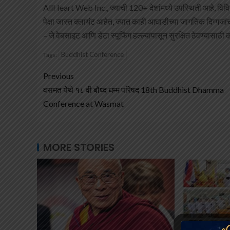
AllHeart Web Inc., ज्याची 120+ देशांमध्ये उपस्थिती आहे, विविध 
पेक्षा जास्त क्लायंट आहेत, ज्यात काही आघाडीच्या जागतिक दिग्गजा
– जे वेबसाइट आणि डेटा स्पूफिंग हल्ल्यांपासून सुरक्षित ठेवण्यासाठी क
Buddhist Conference
Tags:
Previous
वसमत येथे १८ वी बौध्द धम्म परिषद 18th Buddhist Dhamma
Conference at Wasmat
MORE STORIES