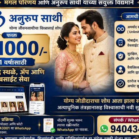
SOCIAL
पघातात जखमी झालेल्या
बोधिमग्गो महाविहार प्रवेश व्दार चे भूमि पूजन
ाल त्यांना राजेशाही
संपन्न
उपचार पुरवले जातील.
July 1, 2026
buddhistbharat
buddhistbharat