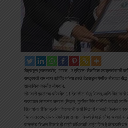
डेहराडून (उत्तराखंड) [भारत], 3 एप्रिल: शैक्षणिक उपक्रमांसाठी 
राष्ट्रपती राम नाथ कोविंद यांच्या हस्ते डेहराडून येथील थेरवडा 
सामाजिक कार्यात योगदान.
सोमवारी झालेल्या परिषदेत 11 देशांतील बौद्ध भिक्खू आणि विद्वानांनी 
राज्यपाल लेफ्टनंट जनरल (निवृत्त) गुरमित सिंग यांनीही यावेळी उपस
सिंह यांना वंचित मुलांना शिक्षणाची संधी मिळावी यासाठी केलेल्या प्
“या आंतरराष्ट्रीय परिषदेत हा सन्मान मिळणे हे माझे सौभाग्य आहे. म
पात्रतेचे शिक्षण मिळावे ही माझी बांधिलकी आहे.” सिंग हे कॅनडा