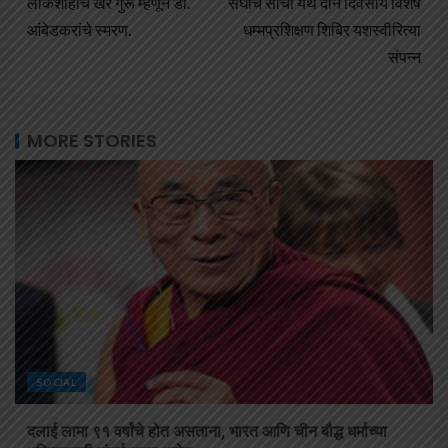
लोकशाहीचे खरे गुरू म्हणून डॉ.
संघाचे साँची येथे दोन दिवसीय विशेष
आंबेडकरांचे स्मरण.
धम्मप्रशिक्षण शिबिर यशस्वीरित्या
संपन्न
MORE STORIES
SOCIAL
दलाई लामा ९१ वर्षांचे होत असताना, भारत आणि चीन बौद्ध धर्माच्या