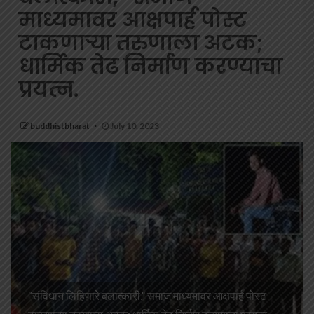
माध्यमावर आक्षपार्ह पोस्ट
टाकणाऱ्या तरुणाला अटक;
धार्मिक तेढ निर्माण करण्याचा
प्रयत्न.
buddhistbharat
July 10, 2023
“संविधान लिहिणारे बलात्कारी,” समाज माध्यमावर आक्षपार्ह पोस्ट