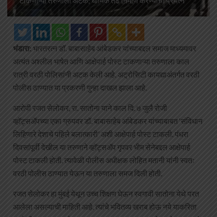
टाकणाऱ्या तरुणाला अटक; धार्मिक तेढ निर्माण करण्याचा प्रयत्न
भंडारा:
भारतरत्न डॉ. बाबासाहेब आंबेडकर यांच्याबद्दल समाज माध्यमावर
अत्यंत अश्लील भाषेत आणि आक्षेपार्ह पोस्ट टाकणाऱ्या तरुणाला काल
रात्री वरठी पोलिसांनी अटक केली आहे. अट्रोसिटी कायद्याअंतर्गत वरठी
पोलीस ठाण्यात या प्रकरणी गुन्हा दाखल झाला आहे.
आरोपी रजत सेलोकर, रा. सातोना याने काल दि. ७ जुलै रोजी
व्हॉट्सॲपच्या एका ग्रुपवर डॉ. बाबासाहेब आंबेडकर यांच्याबाबत ‘संविधान
लिहिणारे देशाचे पहिले बलात्कारी’ अशी आक्षेपार्ह पोस्ट टाकली. पंधरा
दिवसांपूर्वी देखील या तरुणाने व्हॉट्सॲप गृपवर भीम सेनेबद्दल आक्षेपार्ह
पोस्ट टाकली होती. त्यावेळी पोलीस अधीक्षक लोहित मतानी यांनी स्वतः
वरठी पोलीस ठाण्यात येऊन या तरुणाला समज दिली होती.
रजत सेलोकर हा मुंबई येथून उच्च शिक्षण घेऊन स्वगावी सातोना येथे परत
आलेला असल्याची माहिती आहे. त्यांचे भवितव्य खराब होऊ नये याकरिता