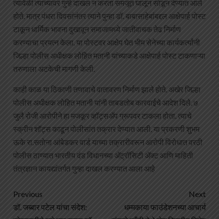
त्यावेळी त्याच्यावर गुन्हे दाखल न करता समजूत घालून सोडून देण्यात आले
होते. मात्र पंधरा दिवसांनंतर त्याने पुन्हा डॉ. बाबासाहेबांबद्दल आक्षेपार्ह पोस्ट
टाकून धार्मिक भावना दुखावून समाजामध्ये जातीवाचक तेढ निर्माण
करण्याचा प्रयत्न केला. या पोस्टवर आक्षेप घेत भीम सेनेच्या कार्यकर्त्यांनी
जिल्हा पोलीस अधीक्षक लोहित मतानी यांच्याकडे आक्षेपार्ह पोस्ट टाकणाऱ्या
तरुणाला अटकेची मागणी केली.
काही काळ या ठिकाणी तणावाचे वातावरण निर्माण झाले होते. अखेर जिल्हा
पोलीस अधीक्षक लोहित मतानी यांनी ताबडतोब कारवाईचे आदेश दिले. ७
जुलै रोजी आरोपीने हा मजकूर व्हॉट्सॲप ग्रूपवर टाकला होता. त्याचे
स्क्रीन शॉट्स काढून पोलीसांत तक्रार देण्यात आली. या प्रकरणी शुभम
ऊके रा.सतोना आंबेडकर वार्ड याच्या तक्रारीवरून आरोपी विरोधात वरठी
पोलीस ठाण्यात भारतीय दंड विधानच्या अ‍ॅट्रॉसिटी ॲक्ट आणि माहिती
तंत्रज्ञान कायद्यांतर्गत गुन्हा दाखल करण्यात आला आहे
Previous
Next
डॉ. जब्बार पटेल यांचा संदेश:
धम्मकाया फाउंडेशनच्या आचार्य