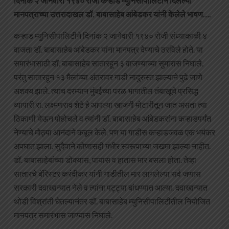
दिनांक २ जानेवारी १९४० रोजी कऱ्हाड म्युनिसीपालिटीने दिलेल्या
मानपत्राच्या उत्तरादाखल डॉ. बाबासाहेब आंबेडकर यांनी केलेले भाषण….
कऱ्हाड म्युनिसीपालिटीने दिनांक २ जानेवारी १९४० रोजी संध्याकाळी ४
वाजता डॉ. बाबासाहेब आंबेडकर यांना मानपत्र देण्याचे ठरविले होते. या
समारंभासाठी डॉ. बाबासाहेब सातारहून ३ वाजण्याच्या सुमारास निघाले.
परंतु सातारहून १३ मैलांच्या अंतरावर गाडी नादुरुस्त झाल्याने पुढे जाणे
अशक्य झाले. त्याच दरम्यान मुंबईच्या परळ भागातील तंबाखूचे प्रसिद्ध
व्यापारी रा. लक्ष्मणराव शेटे हे आपल्या खाजगी मोटारीतून जात असता त्या
ठिकाणी येऊन पोहोचले व त्यांनी डॉ. बाबासाहेब आंबेडकरांना कऱ्हाडपर्यंत
नेण्याचे मोठ्या आनंदाने कबूल केले. पण या गाडीस कऱ्हाडजवळ एक भयंकर
अपघात झाला. सुदैवाने कोणासही गंभीर स्वरूपाच्या जखमा झाल्या नाहीत.
डॉ. बाबासाहेबांच्या डोक्यास, पायास व हातास मार बसला होता. तेव्हा
सातारचे बॅरिस्टर करंदीकर यांनी गाडीतील मार लागलेल्या सर्व जणास
सरकारी दवाखान्यात नेले व त्यांना पट्ट्या बांधण्यात आल्या. दवाखान्यात
थोडी विश्रांती घेतल्यानंतर डॉ. बाबासाहेब म्युनिसीपालिटीतील नियोजित
मानपत्र समारंभास जाण्यास निघाले.