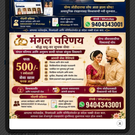
‘विकसित भारत २०४७’ साठी बौद्ध मूल्ये आणि आधुनिक विज्ञान महत्त्वाचे:
हिमाचलचे राज्यपाल
थायलंडच्या अपघातात जखमी झालेल्या भिक्षूंच्या देखभाल त्यांना राजेशाही
संरक्षणाखाली उपचार पुरवले जातील.
बोधिमग्गो महाविहार प्रवेश व्दार चे भूमि पूजन संपन्न
ARCHIVES
July 2026
June 2026
May 2026
April 2026
March 2026
February 2026