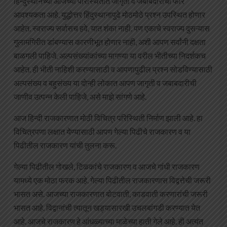
हिन्दुस्थानच्या आजच्या परिस्थितीत जागृती व जबाबदारीची फार
आवश्यकता आहे. युद्धोत्तर हिंदुस्थानापुढे मोठमोठे प्रश्न उपस्थित होणार
आहेत. स्वराज्य सर्वासच हवे, यात शंका नाही. पण एकाचे स्वराज्य दुसऱ्यास
गुलामगिरीत डांबण्यास कारणीभूत होणार नाही, अशी आपण सर्वांनी दक्षता
बाळगली पाहिजे. अल्पसंख्यांकांच्या मागण्या या वरील भीतीच्या निदर्शकच
आहेत. ही भीती नाहिशी करण्यासाठी व आपणापुढील प्रश्न सोडविण्यासाठी
अल्पसंख्य व बहुसंख्य या दोन्ही लोकात आपण जागृती व जबाबदारीची
जाणीव उत्पन्न केली पाहिजे, असे माझे सांगणे आहे.
आज हिन्दी राजकारणात मोठी विचित्र परिस्थिती निर्माण झाली आहे. हा
विचित्रपणा लक्षात येण्यासाठी आपण गेल्या पिढीचे राजकारण व या
पिढीतील राजकारण यांची तुलना करू.
गेल्या पिढीतील गोखले, टिळकांचे राजकारण व आजचे गांधी राजकारण
यामध्ये एक मोठा फरक आहे. गेल्या पिढीतील राजकारणास विद्वत्तेची जरूरी
भासत असे. आजच्या राजकारणात बोटवाती, काडवाती करणारांची जरूरी
भासत आहे. विद्वानांची त्यातून खड्यासारखी उचलबांगडी करण्यात येत
आहे. आजचे राजकारण हे आंधळ्याच्या माळेच्या हाती गेले आहे. ही अत्यंत