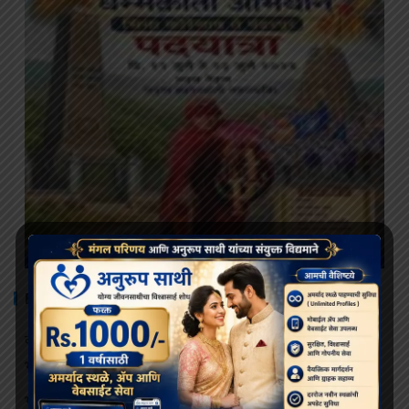
RECENT POSTS
दलाई लामा ९१ वर्षांचे होत असताना, भारत आणि चीन बौद्ध धर्माच्या
भविष्यासाठी संघर्ष करत आहेत
भव्य बौद्ध धम्म मिरवणूक बोमडिला येथे दाखल