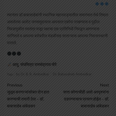
त्यानंतर डॉ.बाबासाहेबांनी स्थानिक महारवाड्यातील समारंभात तेथे तिष्ठत
असलेल्या अलोट जनसमुदायास आपसात एकोपा राखण्यास व पुढील
निवडणुकीत स्वतंत्र मजूर पक्षाचा एक प्रतिनिधी निवडून आणण्यास
सांगितले व आपल्या बरोबरील मंडळीसह साताऱ्यास आपल्या निवासस्थानी
परतले.
आयु. संघमित्रा रामचंद्रराव मोरे
by Dr. B. R. Ambedkar
Dr. Babasaheb Ambedkar
Tags:
Previous
Next
जुलूम करणाऱ्यांसोबत दोन हात
सत्ता कोणाचीही असो अस्पृश्यांना
करण्याची तयारी ठेवा – डाॅ.
दडपण्याचाच प्रयत्न होईल – डॉ.
बाबासाहेब आंबेडकर
बाबासाहेब आंबेडकर