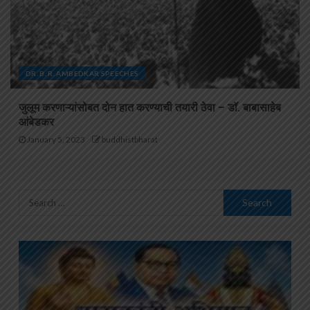
DR. B. R. AMBEDKAR SPEECHES
जुलूम करणाऱ्यांसोबत दोन हात करण्याची तयारी ठेवा – डाॅ. बाबासाहेब
आंबेडकर
January 5, 2023
buddhistbharat