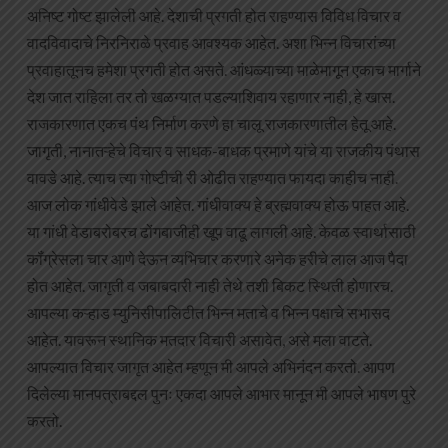
अनिष्ट गोष्ट झालेली आहे. देशाची प्रगती होत राहण्यास विविध विचार व
वादविवादाचे निरनिराळे प्रवाह आवश्यक आहेत. अशा भिन्न विचारांच्या
प्रवाहातूनच हमेशा प्रगती होत असते. आंधळ्याच्या माळेमागून एकाच मार्गाने
देश जात राहिला तर तो खळग्यात पडल्याशिवाय रहाणार नाही, हे खास.
राजकारणात एकच पंथ निर्माण करणे हा चालू राजकारणातील हेतू आहे.
जागृती, नानातऱ्हेचे विचार व साधक-बाधक प्रमाणे यांचे या राजकीय पंथास
वावडे आहे. त्याच त्या गोष्टीची री ओढीत राहण्यात फायदा काहीच नाही.
आज लोक गांधीवेडे झाले आहेत. गांधीवाक्य हे ब्रह्मवाक्य होऊ पाहत आहे.
या गांधी वेडाबरोबरच ढोंगबाजीही खूप वाढू लागली आहे. केवळ स्वार्थासाठी
कॉंग्रेसला चार आणे देऊन व्यभिचार करणारे अनेक हरीचे लाल आज पैदा
होत आहेत. जागृती व जबाबदारी नाही तेथे तशी बिकट स्थिती होणारच.
आपल्या कऱ्हाड म्युनिसीपालिटीत भिन्न मताचे व भिन्न पक्षाचे सभासद
आहेत. यावरून स्थानिक मतदार विचारी असावेत, असे मला वाटते.
आपल्यात विचार जागृत आहेत म्हणून मी आपले अभिनंदन करतो. आपण
दिलेल्या मानपत्राबद्दल पुनः एकदा आपले आभार मानून मी आपले भाषण पुरे
करतो.