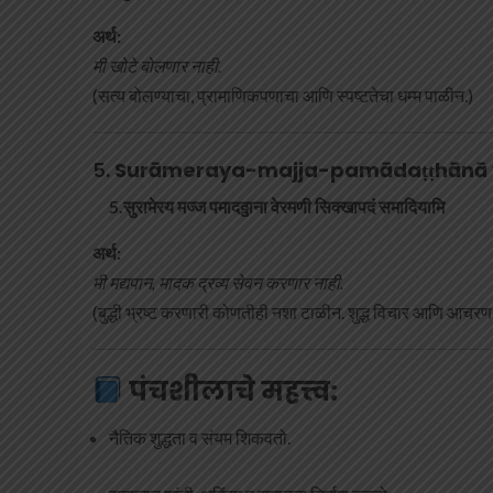
अर्थ:
मी खोटे बोलणार नाही.
(सत्य बोलण्याचा, प्रामाणिकपणाचा आणि स्पष्टतेचा धम्म पाळीन.)
५.
Surāmeraya-majja-pamādaṭṭhānā 
5.सुरामेरय मज्ज पमादठ्ठाना वेरमणी सिक्खापदं समादियामि
अर्थ:
मी मद्यपान, मादक द्रव्य सेवन करणार नाही.
(बुद्धी भ्रष्ट करणारी कोणतीही नशा टाळीन. शुद्ध विचार आणि आचरण 
पंचशीलाचे महत्त्व:
नैतिक शुद्धता व संयम शिकवतो.