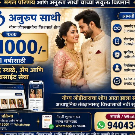
णारी कोणतीही नशा करणार नाही.)
ात आणावेत.