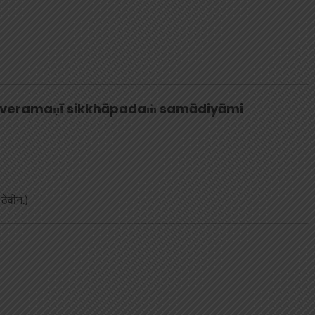
veramaṇī sikkhāpadaṁ samādiyāmi
ठेवीन.)