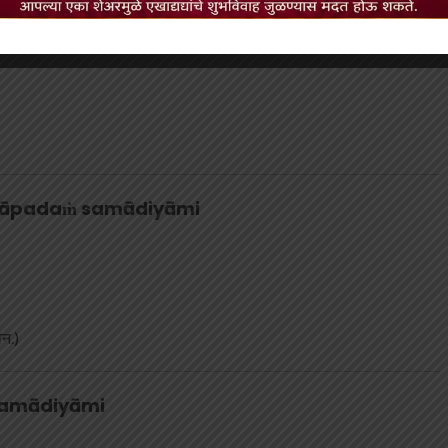
 samādiyāmi
hāpadaṁ samādiyāmi
ीन.)
samādiyāmi