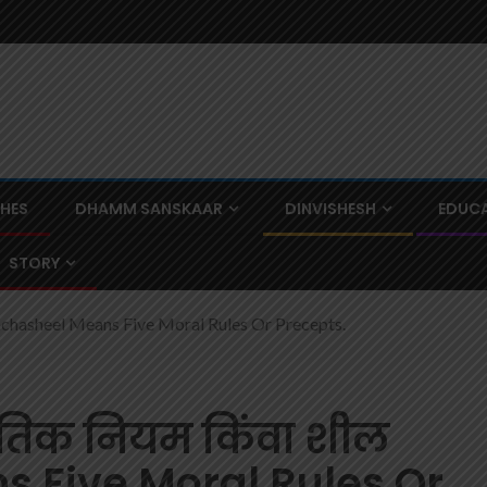
CHES
DHAMM SANSKAAR
DINVISHESH
EDUCA
STORY
 Panchasheel Means Five Moral Rules Or Precepts.
ैतिक नियम किंवा शील
 Five Moral Rules Or