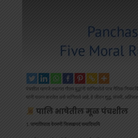
पंचशील म्हणजे तथागत गौतम बुद्धांनी सांगितलेले पाच नैतिक नियम 
यांनी पालन करावेत असे सांगितले आहे. हे जीवन शुद्ध, संयमी, अहि
पालि भाषेतील मूळ पंचशील
पाणातिपाता वेरमणी सिक्खापदं समादियामि