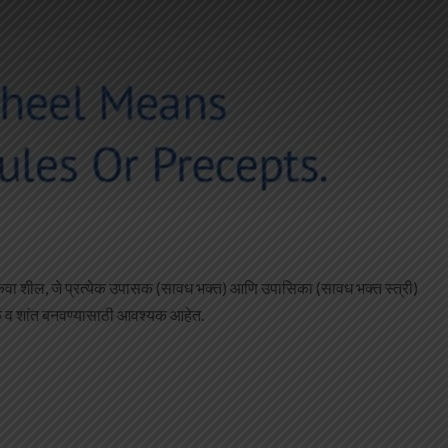
किंवा शील, जे प्रत्येक उपासक (सावध भक्त) आणि उपासिका (सावध भक्त स्त्री)
ंसक व शांत बनवण्यासाठी आवश्यक आहेत.