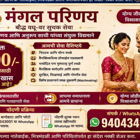
सिका (स्त्रिया) यांना जीवन शुद्ध, शांत, अहिंसक, संयमी करण्यासाठी दिले.
ीत:
samādiyāmi