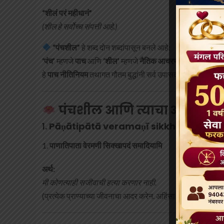
“शीलं परं महीधानं”
(शील हे सर्वोच्च संपत्ती आहे.)
“पंचशील”
हे शब्द दोन शब्दांपासून बनले आहे:
‘पंच’
म्हणजे
पाच
आणि
‘शील’
म्हणजे
नैतिक आचरण किंवा नियम
.
हे
पाच नीतिनियम
तथागत गौतम बुद्धांनी सर्व उपासक (पुरुष) आणि उपा
पंचशील आणि त्याचा अर्थ मराठ
१.
Pāṇātipātā veramaṇī sikkhāpadaṁ 
पाणातिपाता वेरमणी सिक्खापदं समादियामि
अर्थ:
मी कोणत्याही सजीवाची हत्या करणार नाही.
(प्रत्येक प्राण्याच्या जीवनाचा आदर करेन. अहिंसा पाळीन.)