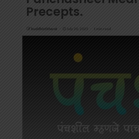
Precepts.
buddhistbharat
July 20, 2025
1 min read