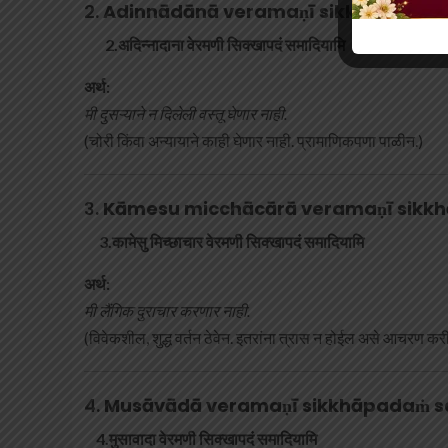
२.
Adinnādānā veramaṇī sikkhāpadaṁ
2.अदिन्नादाना वेरमणी सिक्खापदं समादियामि
अर्थ:
मी दुसऱ्याने न दिलेली वस्तू घेणार नाही.
(चोरी किंवा अन्यायाने काही घेणार नाही. प्रामाणिकपणा पाळीन.)
३.
Kāmesu micchācārā veramaṇī sikk
3.कामेसु मिच्छाचार वेरमणी सिक्खापदं समादियामि
अर्थ:
मी लैंगिक दुराचार करणार नाही.
(विवेकशील, शुद्ध वर्तन ठेवेन. इतरांना त्रास न होईल असे आचरण कर
४.
Musāvādā veramaṇī sikkhāpadaṁ 
4.मुसावादा वेरमणी सिक्खापदं समादियामि