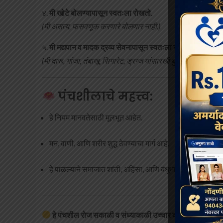
४.
मी खोटे बोलण्यापासून स्वतःला रोखतो.
(मी असत्य, फसवणूक करणारे बोलणार नाही.)
५.
मी मद्यपान व मादक द्रव्य सेवनापासून स्वतःला रोखतो.
(मी दारू, गांजा, तंबाखू, सिगारेट, ड्रग्ज यांसारखी बुद्धी भ्रष्ट कर
पंचशीलाचे महत्त्व:
हे नियम मानवतेसाठी मूलभूत आहेत.
मन, वाणी, आणि शरीर शुद्ध ठेवण्याचा मार्ग आहे.
हे पाळल्याने समाजात शांती, अहिंसा, आणि बंधुभाव निर्माण होतो.
हे पंचशील रोज सकाळी व संध्याकाळी उच्चार करावेत व आचरण