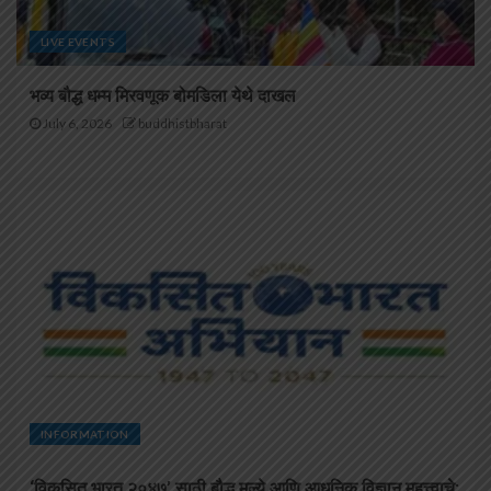
LIVE EVENTS
भव्य बौद्ध धम्म मिरवणूक बोमडिला येथे दाखल
July 6, 2026
buddhistbharat
INFORMATION
‘विकसित भारत २०४७’ साठी बौद्ध मूल्ये आणि आधुनिक विज्ञान महत्त्वाचे: