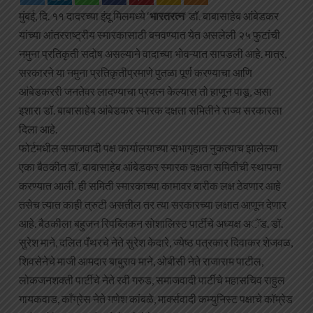
मुंबई, दि. ११ दादरच्या इंदू मिलमध्ये ‘
भारतरत्न
‘ डॉ. बाबासाहेब आंबेडकर
यांच्या आंतरराष्ट्रीय स्मारकासाठी बनवण्यात येत असलेली २५ फुटांची
नमुना प्रतिकृती सदोष असल्याने वादाच्या भोवऱ्यात सापडली आहे. मात्र,
सरकारने या नमुना प्रतिकृतीप्रमाणे पुतळा पूर्ण करण्याचा आणि
आंबेडकररी जनतेवर लादण्याचा प्रयत्न केल्यास तो हाणून पाडू, असा
इशारा डॉ. बाबासाहेब आंबेडकर स्मारक दक्षता समितीने राज्य सरकारला
दिला आहे.
फोर्टमधील समाजवादी पक्ष कार्यालयाच्या सभागृहात नुकत्याच झालेल्या
एका बैठकीत डॉ. बाबासाहेब आंबेडकर स्मारक दक्षता समितीची स्थापना
करण्यात आली. ही समिती स्मारकाच्या कामावर बारीक लक्ष ठेवणार आहे
तसेच त्यात काही त्रुटी असतील तर त्या सरकारच्या लक्षात आणून देणार
आहे. बैठकीला बहुजन रिपब्लिकन सोशालिस्ट पार्टीचे अध्यक्ष अॅड. डॉ.
सुरेश माने, दलित पँथरचे नेते सुरेश केदारे, ज्येष्ठ पत्रकार दिवाकर शेजवळ,
शिवसेनेचे माजी आमदार बाबुराव माने, ओबीसी नेते राजाराम पाटील,
लोकजनशक्ती पार्टीचे नेते रवी गरुड, समाजवादी पार्टीचे महासचिव राहुल
गायकवाड, काँग्रेस नेते गणेश कांबळे, मार्क्सवादी कम्युनिस्ट पक्षाचे कॉम्रेड