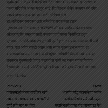
सुबोध मोरे, राष्ट्रवादी काँग्रेसचे नेते उत्तमराव गायकवाड, प्रजासत्ताक
जनता परिषदेचे अध्यक्ष प्रबुद्ध साठे, रिपब्लिकन सेनेचे कामगार नेते रमेश
जाधवे यांच्यासह अनेक कार्यकर्ते उपस्थित होते.
डॉ. आंबेडकर स्मारक दक्षता समितीचा सरकारला इशारा
मुख्यमंत्र्यांची भेट घेणार ; ‘
भारतरत्न
‘ डॉ. बाबासाहेब आंबेडकर यांच्या
आंतरराष्ट्रीय स्मारकासाठी उभारण्यात येणाऱ्या नियोजित उत्तुंग
पुतळ्यासाठी पहिल्यांदा २५ फुटांची प्रतिकृती तयार करण्यात आली आहे.
मात्र, यात अनेक त्रुटी असून असा सदोष पुतळा उभारू नका. हा
बाबासाहेबांचा अपमान आहे, अशी भूमिका समितीने घेतली आहे. याबाबत
लवकरच मुख्यमंत्री देवेंद्र फडणवीस यांची भेट घेऊन त्यांना निवेदन
देण्यात येणार आहे. समितीची पुढील बैठक १४ फेब्रुवारीला होणार आहे.
Mumbai
Tags:
Previous
Next
पालकमंत्री मेघना बोर्डीकर यांचे
भारतीय बौद्ध महासभेच्या नवीन
आश्वासन मागण्या मान्य परभणी ते
कार्यकारिणीत सर्व नवनियुक्त
मुंबई लाँग मार्च स्थगित
पदाधिकारी यांचा मोठा राजवाडा येथे