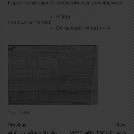
https://ispnasik.spmcil.com/en/discover-spmcil/#career
जाहिरात
Notification (जाहिरात)
Online Apply (ऑनलाईन अर्ज)
Nashik
Tags:
Previous
Next
डॉ. बी. आर आंबेडकर विद्यापीठ
MPSC आणि UPSC मधील फरक