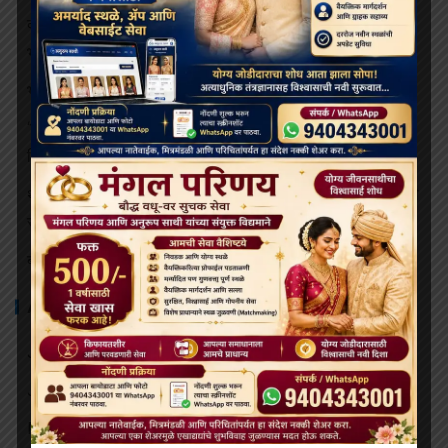
दलाई लामा ९१ वर्षांचे होत असताना, भारत आणि चीन बौद्ध धर्माच्या
भविष्यासाठी संघर्ष करत आहेत
भव्य बौद्ध धम्म मिरवणूक बोमडिला येथे दाखल
‘विकसित भारत २०४७’ साठी बौद्ध मूल्ये आणि आधुनिक विज्ञान महत्त्वाचे:
हिमाचलचे राज्यपाल
थायलंडच्या अपघातात जखमी झालेल्या भिक्षूंच्या देखभाल त्यांना राजेशाही
संरक्षणाखाली उपचार पुरवले जातील.
बोधिमग्गो महाविहार प्रवेश व्दार चे भूमि पूजन संपन्न
ARCHIVES
July 2026
June 2026
May 2026