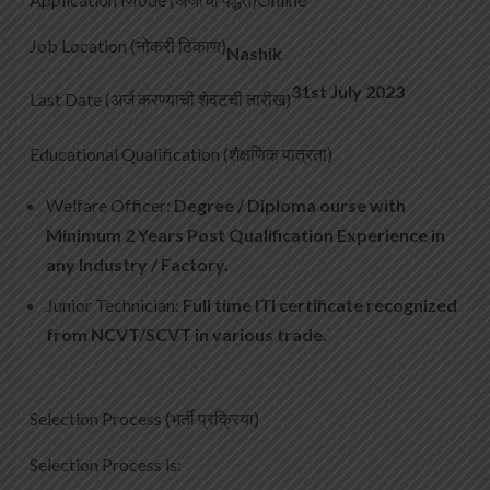
Job Location (नोकरी ठिकाण)
Nashik
31st
July
2023
Last Date (अर्ज करण्याची शेवटची तारीख)
Educational Qualification (शैक्षणिक पात्रता)
Welfare Officer:
Degree / Diploma ourse with
Minimum 2 Years Post Qualification Experience in
any Industry / Factory.
Junior Technician:
Full time ITI certificate recognized
from NCVT/SCVT in various trade.
Selection Process (भर्ती प्रक्रिया)
Selection Process is: