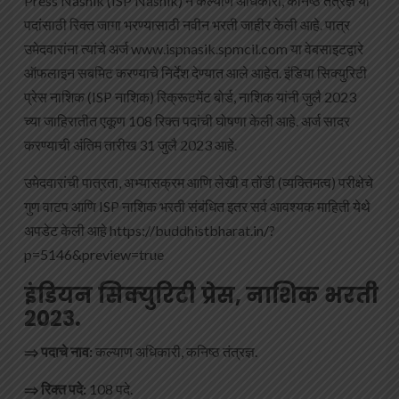
Press Nashik (ISP Nashik) ने कल्याण अधिकारी, कनिष्ठ तंत्रज्ञ या
पदांसाठी रिक्त जागा भरण्यासाठी नवीन भरती जाहीर केली आहे. पात्र
उमेदवारांना त्यांचे अर्ज www.ispnasik.spmcil.com या वेबसाइटद्वारे
ऑफलाइन सबमिट करण्याचे निर्देश देण्यात आले आहेत. इंडिया सिक्युरिटी
प्रेस नाशिक (ISP नाशिक) रिक्रूटमेंट बोर्ड, नाशिक यांनी जुलै 2023
च्या जाहिरातीत एकूण 108 रिक्त पदांची घोषणा केली आहे. अर्ज सादर
करण्याची अंतिम तारीख 31 जुलै 2023 आहे.
उमेदवारांची पात्रता, अभ्यासक्रम आणि लेखी व तोंडी (व्यक्तिमत्व) परीक्षेचे
गुण वाटप आणि ISP नाशिक भरती संबंधित इतर सर्व आवश्यक माहिती येथे
अपडेट केली आहे https://buddhistbharat.in/?
p=5146&preview=true
इंडियन
सिक्युरिटी
प्रेस
,
नाशिक
भरती
२०२३.
⇒
पदाचे नाव:
कल्याण अधिकारी, कनिष्ठ तंत्रज्ञ.
⇒
रिक्त पदे:
108 पदे.