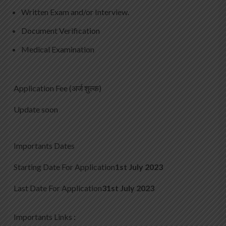
Written Exam and/or
Interview.
Document Verification
Medical Examination
Application Fee (अर्ज शुल्क)
Update soon
Importants Dates
Starting Date For Application
1st
July
2023
Last Date For Application
31st July 2023
Importants Links :