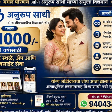
 अंगुत्तर निकायातील प्रवचने की जी सर्वसामान्य माणसांच्या दृष्टीने मार्गदर्शक
 समजेल असे आहे. याशिवाय धम्मपदातील सोप्या गाथाही त्यांना वाचून दाखविता येतील,
ून आणू नये. (धम्मपद १२९).
ी बुद्धांची शिकवण आहे. (धम्मपद १८३). ”
नाही.
समजू शकतो.
ीमध्ये का होईना, पण आपण ‘पंचशील’ आणि ‘त्रिशरण’ शिकवूया. धम्मपदाच्या काही
ली कल्पना आहे. “त्याने मला शिव्या दिल्या, मला मारले, माझ्यावर कुरघोडी केली, मला
ांत होत नाही.’ (धम्मपद ३ आणि पुढील २ गाथा)
याची लोक निंदा करतात आणि फार बडबड करणाऱ्यांची सुद्धा लोक निंदा करतात. जे