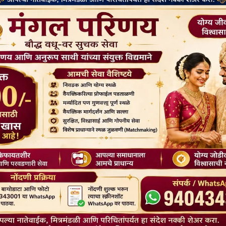
 नाही की ज्याची निंदा केली जात नाही. सर्वस्वी निंदित किंवा सर्वस्वी प्रशंसित
नाही. (धम्मपद २२७, धम्मपद २२८ आणि नंतरचे चार श्लोक).
तार्थ त्याला जितका समजत जाईल, तितका ह्या ज्ञानापासून त्याला फायदा मिळत
ाही अशाही गाथा मुलाने शिकाव्यात. परंतु मूल जसे वाढत जाईल, त्यानुसार वरील
ी करण्यासाठी उपोसथ दिवस हे मुलांच्या दृष्टीने अतिशय उत्तम दिवस आहेत.
स अगदी योग्य दिवस आहेत. अशा विशेष दिवशी वा प्रसंगी मुलांना त्याचा जास्त त्रास
्टीकडे मुले किती वेळ लक्ष केंद्रित करू शकतील, याबद्दलची त्यांची क्षमता खूपच
 असतो आणि मुले त्याची आतुरतेने वाट पहात असतात. म्हणून त्या दिवशी आपण
 त्यांचेबरोबर खेळण्यातही काकू करू नये. शेतात वा जंगलात आनंदाने, मजेत फिरत
आहे याचे निरीक्षण करण्यास, आनंद लुटण्यास ) त्यांना सांगायला हरकत नाही.
ाहेर पडला, तेव्हाच त्याला म्हातारा माणूस, आजारी माणूस, प्रेतयात्रा दिसली आणि
 सुरक्षित, प्रसन्न, पण संकुचित घरातून बाहेर काढून दुःखी, कष्टी अशा विशाल