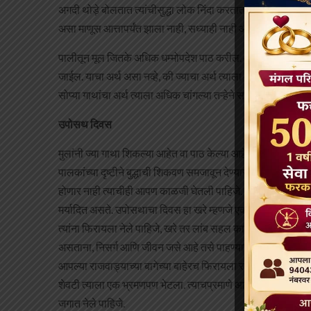
अगदी थोड़े बोलतात त्यांचीसुद्धा लोक निंदा करतात. जगात असा कोणीही
असा माणूस आत्तापर्यंत झाला नाही, सध्याही नाही आणि होणारसुद्धा 
पालीतून मूल जितके अधिक धम्मोपदेश पाठ करील. आणि त्यातला गर्भि
जाईल. याचा अर्थ असा नव्हे, की ज्याचा अर्थ त्याला अजिबात समजत न
सोप्या गाथांचा अर्थ त्याला अधिक चांगल्या तऱ्हेने समजत जाईल.
उपोसथ दिवस
मुलांनी ज्या गाथा शिकल्या आहेत वा पाठ केल्या आहेत, त्याची उजळण
पालकांच्या दृष्टीने बुद्धाची शिकवण समजावून देण्यास उपोसथाचे दिव
होणार नाही त्याचीही आपण काळजी घेतली पाहिजे. एखाद्या चांगल्या गोष
मर्यादित असते. उपोसथाचा दिवस हा खरे म्हणजे एक उत्सवाचा दिवस
त्यांना फिरायला नेले पाहिजे, खरे तर लांब सहल काढली पाहिजे, आणि
असताना, निसर्ग आणि जीवन जसे आहे तसे पाहण्यास (जीवन कसे सुंदर 
आपल्या राजवाड्याच्या बागेच्या बाहेरच फिरायला राजपुत्र सिद्धार्थ ब
शेवटी त्याला एक भ्रमणपण भेटला. त्याचप्रमाणे आपण आपल्या मुलांना
जगात नेले पाहिजे.