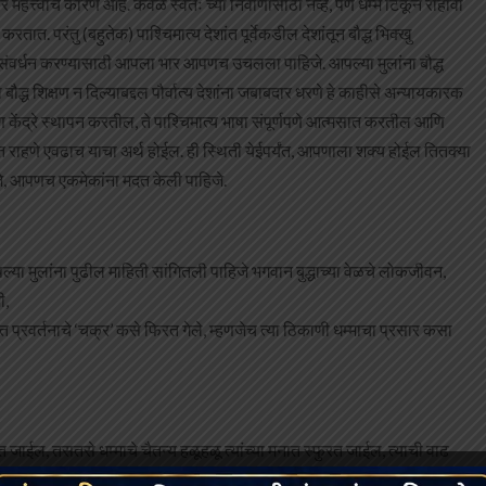
े महत्त्वाचे कारण आहे. केवळ स्वतः च्या निर्वाणासाठी नव्हे, पण धम्म टिकून राहावा
करतात. परंतु (बहुतेक) पाश्चिमात्य देशांत पूर्वेकडील देशांतून बौद्ध भिक्खु
चे संवर्धन करण्यासाठी आपला भार आपणच उचलला पाहिजे. आपल्या मुलांना बौद्ध
ा बौद्ध शिक्षण न दिल्याबद्दल पौर्वात्य देशांना जबाबदार धरणे हे काहीसे अन्यायकारक
क्षण केंद्रे स्थापन करतील, ते पाश्चिमात्य भाषा संपूर्णपणे आत्मसात करतील आणि
पहात राहणे एवढाच याचा अर्थ होईल. ही स्थिती येईपर्यंत, आपणाला शक्य होईल तितक्या
िजे, आपणच एकमेकांना मदत केली पाहिजे.
 मुलांना पुढील माहिती सांगितली पाहिजे भगवान बुद्धाच्या वेळचे लोकजीवन,
ी,
त प्रवर्तनाचे ‘चक्र’ कसे फिरत गेले, म्हणजेच त्या ठिकाणी धम्माचा प्रसार कसा
 जाईल, तसतसे धम्माचे चैतन्य हळूहळू त्यांच्या मनात स्फुरत जाईल, त्याची वाढ
ाचून दाखवाव्या, उदा. पंचशीलाशी संबंधित असणारी सुते आणि त्यातील कथा, अनभिज्ञ