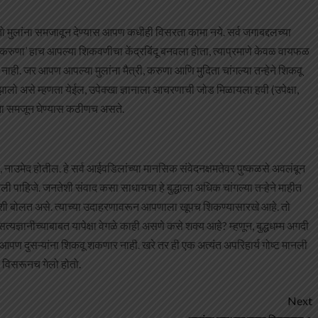
 मुलांना समजावून देण्यास आपण कधीही विसरता कामा नये. सर्व जगाबद्दलच्या
ने ‘करुणा’ हाच आपल्या शिकवणीचा केंद्रबिंदू बनवला होता, त्याप्रमाणे केवळ वायफळ
नाही. जर आपण आपल्या मुलांना मैत्री, करुणा आणि मुदिता चांगल्या तन्हेने शिकवू
लो असे म्हणता येईल, उपेक्खा ज्ञानाला आचरणाची जोड मिळायला हवी (उपेक्षा,
ंना समजून घेण्यास कठीणच असते.
ल, नाउमेद होतील. हे सर्व आईवडिलांच्या मानसिक संवेदनक्षमतेवर पुष्कळसे अवलंबून
पाहिजे. जनतेशी संवाद कसा साधायचा हे बुद्धाला अधिक चांगल्या तऱ्हेने माहीत
सामान्यांशी बोलत असे. त्याच्या उदाहरणावरून आपणाला खूपच शिकण्यासारखे आहे. तो
ण सत्यज्ञानीच्याबाबत यापेक्षा वेगळे काही असणे कसे शक्य आहे? म्हणून, बुद्धधम्म अगदी
ण दुसऱ्यांना शिकवू शकणार नाही. खरे तर ही एक अत्यंत अपरिहार्य गोष्ट मानली
ळ विसरूनच गेलो होतो.
Next