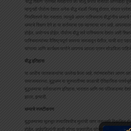
‘बौद्ध शिक्षण’ प्रत्यक्ष व्यवहारात का चालू करावे यासाठी आणखीही दुसर
म्हणूनही पौर्वात्य देशात अनेक बौद्ध मंडळी भिक्खु होतात, संघात प्रवेश 
नियमितपणे येत नसतात. त्यामुळे आपण पाश्चिमात्य बौद्धांनीच धम्मा
धम्माचे शिक्षण देणे हा या कर्तव्याचा एक महत्त्वाचा भाग आहे. आपल्याल
होईल, अयोग्यच होईल. पौर्वात्य बौद्ध सर्व पाश्चिमात्य देशांत अशी शि
पाश्चिमात्यांच्या वैशिष्ट्यपूर्ण समस्या समजावून घेतील, याची वाट 
चांगल्या आणि कार्यक्षम मार्गाने आपणच आपला प्रश्न सोडविला पाह
बौद्ध इतिहास
या आधीच जातककथांचा उल्लेख केला आहे. त्यांच्याबरोबर आपण आपल्या
समाजव्यवस्था, बुद्धधम्म या सुरुवातीच्या काळाची ऐतिहासिक पार्श्वभूम
बुद्धधम्माचा सर्वसाधारण इतिहास, भारतात आणि त्या पलिकडच्या देशां
झाला, इत्यादी.
धम्माचे स्पष्टीकरण
बुद्धधम्माच्या मूलभूत तत्त्वाविषयीच मुलांची जाण जसजशी विकसित होत
होईल. आईवडिलांनी काही सोप्या सुक्तांतील सोप्या गोष्टी मुलांना व