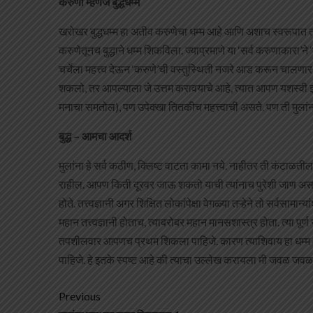
करुणा म्हणजे बुद्धधम्म
खरोखर बुद्धधम्म हा अतीव करुणेचा धम्म आहे आणि अशाच स्वरूपात तो
करुणेतूनच बुद्धाने धम्म शिकविला. ज्याप्रमाणे या ‘सर्व करुणाकारा’
चर्चेला महत्त्व देऊन ‘करुणे’ची वस्तुस्थिती नजरे आड करून चालणार 
शकलो, तर आपल्याला जे उत्तम करावयाचे आहे, त्यात आपण यशस्वी झा
मनाचा समतोल), पण उपेक्खा तितकीच महत्त्वाची असते. पण ती मुला
बुद्ध – आमचा आदर्श
मुलांना हे सर्व कठीण, क्लिष्ट वाटता कामा नये. नाहीतर ती कंटाळती
राहील. आपण किती दूरवर जाऊ शकतो याची त्यांनाच पुरेशी जाण असली 
होते. तत्त्वज्ञानी अगर शिक्षित लोकांपेक्षा वेगळ्या तऱ्हेने तो सर्व
महान तत्त्वज्ञानी होताच, त्याबरोबर महान मानसशास्त्र होता. त्या पूर्
तपशीलवार आपणच प्रथम शिकला पाहिजे. कारण त्याशिवाय हा धम्म आप
पाहिजे. हे इतके स्पष्ट आहे की त्याचा उल्लेख करायला मी जवळ जव
Previous