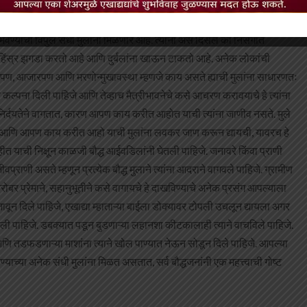
 राजवाड्यात बौद्ध मुलांना आपण लहानाचे मोठे करायचे नाहीये. अशा तन्हेच्या
्याची विपुल संधी मुलांना मिळणार आहे. त्यांना असे दिसेल की निसर्गात
ाणी हिंस्र झगडा करतो आहे आणि दुर्बलांना खाऊन टाकतो आहे. अनेक लोकांची
ारपण, आजारपण आणि मरणोन्मुखावस्था म्हणजे काय असते ह्याची मुलांना साधारणतः
य कल्पना दिली पाहिजे आणि तेव्हाच मैत्रीभावनेचे कसे आचरण करावयाचे हे त्यांना
, निर्दयतेने वागतात, कारण आपण काय करीत आहोत याची त्यांना जाणीव नसते. मुले
े, आणि आपण काय करीत आहो याची मुलांना लवकर जाण करून द्यायची, यावरच हे
ीत याची निक्षून काळजी बौद्ध आईवडिलांनी घेतली पाहिजे. जनावरे किंवा प्राणी
्राणी असते म्हणून प्रत्येक बौद्ध मुलाने त्यांना आदराने वागवले पाहिजे. ग्रामीण
ोबर प्रेमाने, सहानुभूतीने कसे वागायचे हे दाखविण्याचे अनेक प्रसंग आपल्याला
वून दिले पाहिजे, एखाद्या म्हाताऱ्या बाईला डोक्यावर टोपली उचलून द्यायला अगर
ी पाहिजे. डबक्यात पडून बुडणाऱ्या लहानशा कीटकालाही त्याने वाचविले पाहिजे.
णि तडफडणाऱ्या माशांना त्याने खोल पाण्यात नेऊन सोडून दिले पाहिजे. आपल्या
ाच्या अनेक संधी मुलांना मिळत असतात, सर्व बौद्धजनांनी एक महत्त्वाची गोष्ट