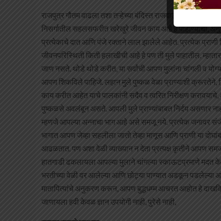
राजपुत्र गौतम वाढला तशा तऱ्हेच्या बंदिस्त राजवाड्याच्या बागांत वा
निसर्गातील सहलसफरीत खरेखुरे जीवन काय आहे हे पाहाण्याची, अनुभवण
प्रत्येकाचे दात आणि पंजे रक्ताने लाल झालेले आहेत. प्रत्येक प्र
जीवनपरिस्थिती किती हलाखीची आहे हे पण ती मुले पाहातील. म्हात
जाण नसते. थोडे थोडे करीत, या सर्वांची आपण मुलांना चांगली व योग्
आपण शिकविले पाहिजे. लहान मुले पुष्कळ वेळा प्राण्याशी क्रूरतेने
काय करीत आहेत याचे पालकांनी सदैव व त्वरित निरीक्षण करावयाच
पुष्कळसे अवलंबून असते. आपली मुले प्राण्यांबाबत निर्दय असणार नाह
म्हणजे आपल्या अन्नाचा भाग आहे असे समजू नये. प्रत्येक जनावर संजीवप
भागात आपण जेव्हा सहलीला जातो तेव्हा माणूस आणि प्राणी या दोघांबर
आढळतात. पण अशा वेळी व्याख्यान न देता प्रत्यक्ष कृतीने आपण समजा
हातगाडी ढकलायला आपल्या मुलाने चांगल्या स्काऊटप्रमाणे मदत केल
भरतीच्या वेळी वर आलेल्या आणि छोट्या पाण्यात अडकून पडलेल्या आ
मातापित्यांचे अनुकरण करून, आपण बुद्धधम्म आचरत आहोत हे दाखविण्य
जाणायला हवी केवळ ज्ञान उपयोगी नाही, पुरेसे नाही,