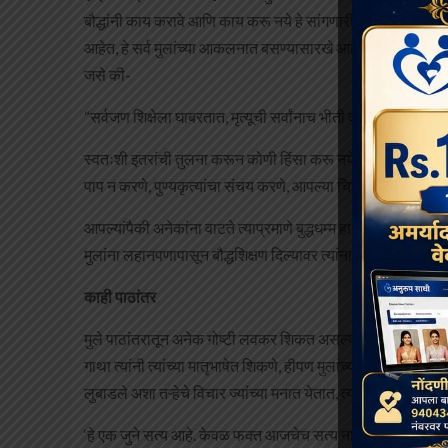
बौद्धांनी काय करावे आणि काय करू नये हे सांगणारी सुत्ने, विशेष करून
आहेत, हे सर्व मुलांच्या आकलनात बसण्यासारखे आहे. हे सर्व मुलांना
जसे की-
“सर्वजण शिक्षेला घाबरतात, मृत्यूची सर्वांनाच भीती वाटते.
स्वतःशी इतरांची तुलना करून कोणी हिंसा करू नये किंवा हिंसा घडव
पाप न करणे, पुण्यकृत्यांचा संचय करणे, आपल्या चित्तास शुद्ध करणे ह
आपल्यांपैकी अनेकांना वाटते त्याप्रमाणे बुद्धधम्म हा काही क्लिष्ट धर्म 
मुलांना लहानपणापासून बौद्धशिक्षण दिल्यावर त्यांना बुद्धधम्म सहज 
काही पाठांतर
मुले पाठांतरातून अनेक गोष्टी लवकर शिकत असल्यामुळे त्यांना, पाल
गाथा त्यांनी त्यांच्या मातृभाषेत शिकणे, हीपण मुलांच्या दृष्टीने चांग
लुबाडले अशा तऱ्हेचे विचार ज्यांच्या मनात येतात, त्यांचे वैर कधीच श
‘हे एक जुने सत्य आहे. केवळ फक्त आजचेच सत्य नाही. शांत बसणाऱ्