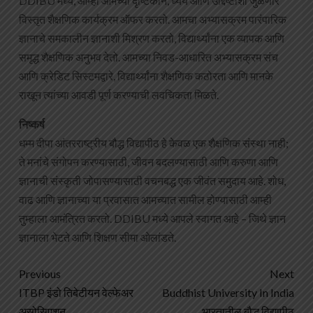
DDIBU मध्ये, आम्ही आमच्या दृष्टिकोन, ध्येय आणि उद्दिष्टांशी जुळणारे
विस्तृत शैक्षणिक कार्यक्रम ऑफर करतो. आमचा अभ्यासक्रम पारंपारिक
ज्ञानाचे समकालीन ज्ञानाशी मिश्रण करतो, विद्यार्थ्यांना एक व्यापक आणि
समृद्ध शैक्षणिक अनुभव देतो. आमच्या निवड-आधारित अभ्यासक्रम संच
आणि क्रेडिट सिस्टमद्वारे, विद्यार्थ्यांना शैक्षणिक कठोरता आणि मानके
राखून त्यांच्या आवडी पूर्ण करण्याची लवचिकता मिळते.
निष्कर्ष
धम्म दीपा आंतरराष्ट्रीय बौद्ध विद्यापीठ हे केवळ एक शैक्षणिक संस्था नाही;
ते मनांचे संगोपन करण्यासाठी, जीवन बदलण्यासाठी आणि करुणा आणि
ज्ञानाची संस्कृती जोपासण्यासाठी वचनबद्ध एक जीवंत समुदाय आहे. शोध,
वाढ आणि ज्ञानाच्या या प्रवासात आमच्यात सामील होण्यासाठी आम्ही
तुम्हाला आमंत्रित करतो. DDIBU मध्ये आपले स्वागत आहे – जिथे ज्ञान
ज्ञानाला भेटते आणि शिक्षण सीमा ओलांडते.
Previous
Next
ITBP इंडो तिबेटीयन वेल्फेअर
Buddhist University In India
असोसिएशन
भारतातील बौद्ध विद्यापीठ