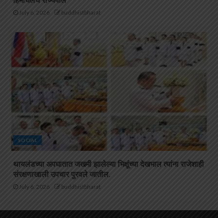
हिमाचलचे राज्यपाल
July 6, 2026
buddhistbharat
SOCIAL
थायलंडच्या अपघातात जखमी झालेल्या भिक्षूंच्या देखभाल त्यांना राजेशाही
संरक्षणाखाली उपचार पुरवले जातील.
July 6, 2026
buddhistbharat