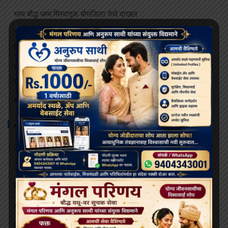
भव्य बौद्ध धम्म मिरवणूक बोमडिला येथे दाखल
‘विकसित भारत २०४७’ साठी बौद्ध मूल्ये आणि आधुनिक विज्ञान महत्त्वाचे:
हिमाचलचे राज्यपाल
थायलंडच्या अपघातात जखमी झालेल्या भिक्षूंच्या देखभाल त्यांना राजेशाही
संरक्षणाखाली उपचार पुरवले जातील.
बोधिमग्गो महाविहार प्रवेश व्दार चे भूमि पूजन संपन्न
ARCHIVES
July 2026
June 2026
May 2026
April 2026
March 2026