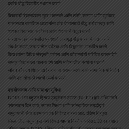
दर्जाचे बौद्ध विद्यापीठ स्थापन करणे.
विचारांची देवाणघेवाण सुलभ करणारे आणि शांती, करुणा आणि सुसंवाद
यासारख्या जागतिक आव्हानांना तोंड देण्यासाठी बौद्ध अर्थशास्त्र आणि
शाश्वत विकासात संशोधन आणि शिक्षणाचे नेतृत्व करणे.
भारताच्या ईशान्येकडील प्रदेशातील समृद्ध बौद्ध वारशाचे जतन आणि
संवर्धन करणे, जगभरातील पर्यटक आणि विद्वानांना आकर्षित करणे.
विद्यार्थ्यांना विविध संस्कृती, परंपरा आणि कौशल्यांशी परिचित करून देणे,
समग्र विकासाला चालना देणे आणि भविष्यातील नेत्यांना घडवणे.
जीवन कौशल्य शिक्षणाद्वारे तरुणांना सक्षम करणे आणि सामाजिक परिवर्तन
आणि प्रगतीसाठी त्यांची ऊर्जा वापरणे.
प्रायोजकत्व आणि पायाभूत सुविधा
DDIBU ला बहुजन हिताय एज्युकेशन ट्रस्ट (BHET) द्वारे अभिमानाने
प्रोत्साहन दिले जाते, ज्याला शिक्षण आणि सांस्कृतिक समृद्धीद्वारे
समुदायांची सेवा करण्याचा एक विशिष्ट वारसा आहे. दक्षिण त्रिपुरा
जिल्ह्यातील मनु बांकुल येथे स्थित आमचा विस्तीर्ण परिसर, 30 एकर शांत
परिसर व्यापून, DDIBU शिक्षण आणि वाढीसाठी अनुकूल वातावरण प्रदान