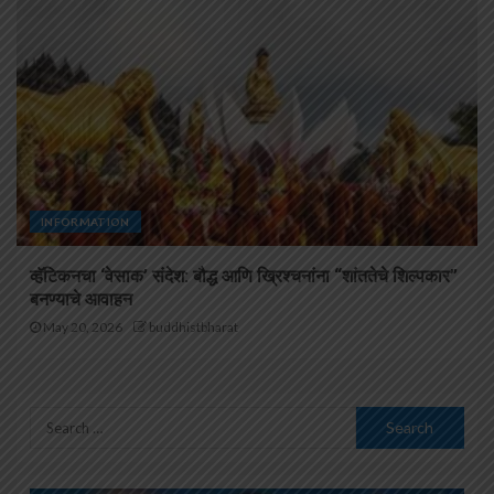
INFORMATION
व्हॅटिकनचा ‘वेसाक’ संदेश: बौद्ध आणि ख्रिश्चनांना “शांततेचे शिल्पकार”
बनण्याचे आवाहन
May 20, 2026
buddhistbharat