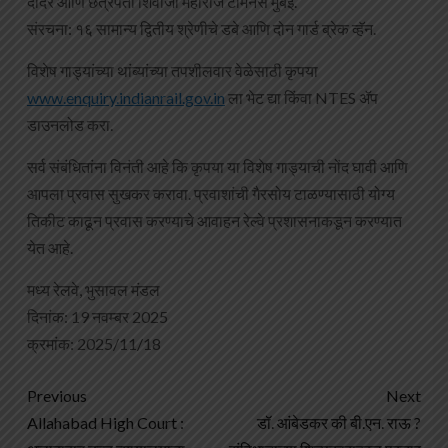
दादर आणि छत्रपती शिवाजी महाराज टर्मिनस मुंबई.
संरचना: १६ सामान्य द्वितीय श्रेणीचे डबे आणि दोन गार्ड ब्रेक व्हॅन.
विशेष गाड्यांच्या थांब्यांच्या तपशीलवार वेळेसाठी कृपया
www.enquiry.indianrail.gov.in
ला भेट द्या किंवा NTES ॲप
डाउनलोड करा.
सर्व संबंधितांना विनंती आहे कि कृपया या विशेष गाड्याची नोंद घावी आणि
आपला प्रवास सुखकर करावा. प्रवाशांची गैरसोय टाळण्यासाठी योग्य
तिकीट काढून प्रवास करण्याचे आवाहन रेल्वे प्रशासनाकडून करण्यात
येत आहे.
मध्य रेलवे, भुसावल मंडल
दिनांक: 19 नवम्बर 2025
क्रमांक: 2025/11/18
Previous
Next
Allahabad High Court :
डॉ. आंबेडकर की बी.एन. राऊ ?