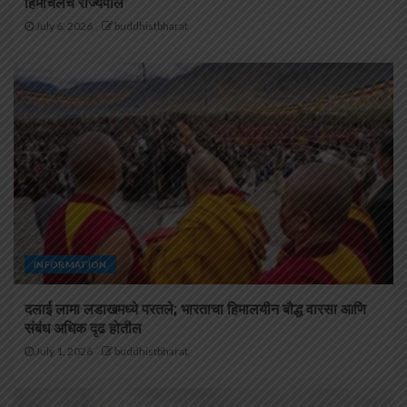
हिमाचलचे राज्यपाल
July 6, 2026
buddhistbharat
INFORMATION
दलाई लामा लडाखमध्ये परतले; भारताचा हिमालयीन बौद्ध वारसा आणि
संबंध अधिक दृढ होतील
July 1, 2026
buddhistbharat