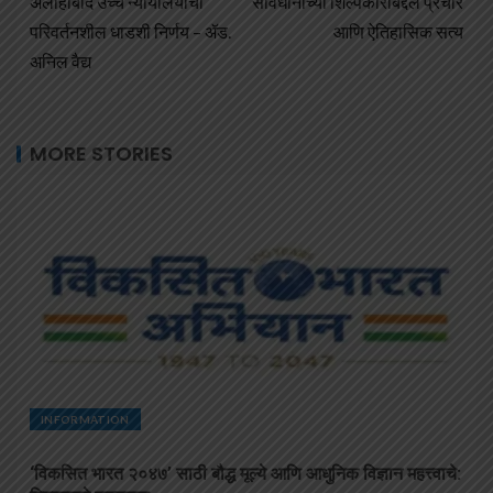
अलाहाबाद उच्च न्यायालयाचा
संविधानाच्या शिल्पकाराबद्दल प्रचार
परिवर्तनशील धाडशी निर्णय – ॲड.
आणि ऐतिहासिक सत्य
अनिल वैद्य
MORE STORIES
INFORMATION
‘विकसित भारत २०४७’ साठी बौद्ध मूल्ये आणि आधुनिक विज्ञान महत्त्वाचे: