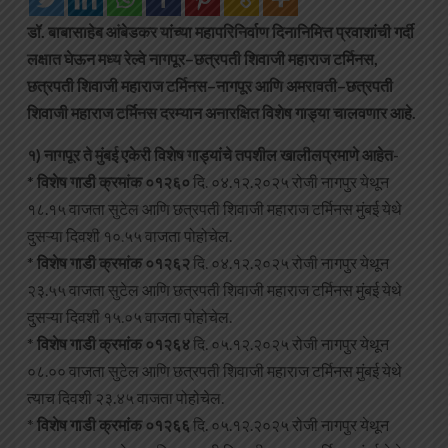
डॉ. बाबासाहेब आंबेडकर यांच्या महापरिनिर्वाण दिनानिमित्त प्रवाशांची गर्दी
लक्षात घेऊन मध्य रेल्वे नागपूर–छत्रपती शिवाजी महाराज टर्मिनस,
छत्रपती शिवाजी महाराज टर्मिनस–नागपूर आणि अमरावती–छत्रपती
शिवाजी महाराज टर्मिनस दरम्यान अनारक्षित विशेष गाड्या चालवणार आहे.
१) नागपूर ते मुंबई एकेरी विशेष गाड्यांचे तपशील खालीलप्रमाणे आहेत-
*
विशेष गाडी क्रमांक ०१२६०
दि. ०४.१२.२०२५ रोजी नागपुर येथून
१८.१५ वाजता सुटेल आणि छत्रपती शिवाजी महाराज टर्मिनस मुंबई येथे
दुसऱ्या दिवशी १०.५५ वाजता पोहोचेल.
*
विशेष गाडी क्रमांक ०१२६२
दि. ०४.१२.२०२५ रोजी नागपुर येथून
२३.५५ वाजता सुटेल आणि छत्रपती शिवाजी महाराज टर्मिनस मुंबई येथे
दुसऱ्या दिवशी १५.०५ वाजता पोहोचेल.
*
विशेष गाडी क्रमांक ०१२६४
दि. ०५.१२.२०२५ रोजी नागपुर येथून
०८.०० वाजता सुटेल आणि छत्रपती शिवाजी महाराज टर्मिनस मुंबई येथे
त्याच दिवशी २३.४५ वाजता पोहोचेल.
*
विशेष गाडी क्रमांक ०१२६६
दि. ०५.१२.२०२५ रोजी नागपुर येथून