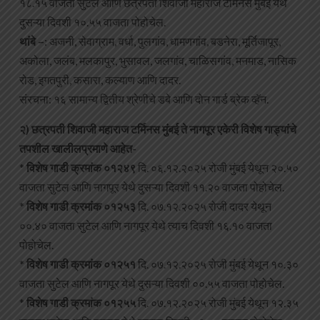
१८.१५ वाजता सुटेल आणि छत्रपती शिवाजी महाराज टर्मिनस मुंबई येथे
दुसऱ्या दिवशी १०.५५ वाजता पोहोचेल.
थांबे –
: अजनी, सेवाग्राम, वर्धा, पुलगांव, धामणगांव, बडनेरा, मूर्तिजापूर,
अकोला, जलंब, मलकापुर, भुसावल, जलगांव, चाळिसगांव, मनमाड, नासिक
रोड, इगतपुरी, कसारा, कल्याण आणि दादर.
संरचना: १६ सामान्य द्वितीय श्रेणीचे डबे आणि दोन गार्ड ब्रेक व्हॅन.
२) छत्रपती शिवाजी महाराज टर्मिनस मुंबई ते नागपूर एकेरी विशेष गाड्यांचे
तपशील खालीलप्रमाणे आहेत-
*
विशेष गाडी क्रमांक ०१२४९
दि. ०६.१२.२०२५ रोजी मुंबई येथून २०.५०
वाजता सुटेल आणि नागपूर येथे दुसऱ्या दिवशी ११.२० वाजता पोहोचेल.
*
विशेष गाडी क्रमांक ०१२५३
दि. ०७.१२.२०२५ रोजी दादर येथून
००.४० वाजता सुटेल आणि नागपूर येथे त्याच दिवशी १६.१० वाजता
पोहोचेल.
*
विशेष गाडी क्रमांक ०१२५१
दि. ०७.१२.२०२५ रोजी मुंबई येथून १०.३०
वाजता सुटेल आणि नागपूर येथे दुसऱ्या दिवशी ००.५५ वाजता पोहोचेल.
*
विशेष गाडी क्रमांक ०१२५५
दि. ०७.१२.२०२५ रोजी मुंबई येथून १२.३५