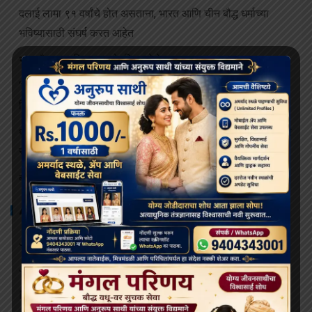
दलाई लामा ९१ वर्षांचे होत असताना, भारत आणि चीन बौद्ध धर्माच्या
भविष्यासाठी संघर्ष करत आहेत
भव्य बौद्ध धम्म मिरवणूक बोमडिला येथे दाखल
‘विकसित भारत २०४७’ साठी बौद्ध मूल्ये आणि आधुनिक विज्ञान महत्त्वाचे:
हिमाचलचे राज्यपाल
थायलंडच्या अपघातात जखमी झालेल्या भिक्षूंच्या देखभाल त्यांना राजेशाही
संरक्षणाखाली उपचार पुरवले जातील.
बोधिमग्गो महाविहार प्रवेश व्दार चे भूमि पूजन संपन्न
ARCHIVES
July 2026
June 2026
May 2026