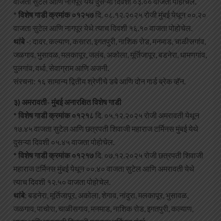
वाजता सुटेल आणि नागपूर येथे दुसऱ्या दिवशी ०३.०० वाजता पोहोचेल.
*
विशेष गाडी क्रमांक ०१२५७
दि. ०८.१२.२०२५ रोजी मुंबई येथून ००.२०
वाजता सुटेल आणि नागपूर येथे त्याच दिवशी १६.१० वाजता पोहोचेल.
थांबे
-: दादर, कल्याण, कसारा, इगतपुरी, नाशिक रोड, मनमाड, चाळीसगांव,
जळगाव, भुसावळ, मलकापूर, जलंब, अकोला, मूर्तिजापूर, बडनेरा, धामणगांव,
पुलगांव, वर्धा, सेवाग्राम आणि अजनी.
संरचना: १६ सामान्य द्वितीय श्रेणीचे डबे आणि दोन गार्ड ब्रेक व्हॅन.
३) अमरावती- मुंबई अनारक्षित विशेष गाडी
*
विशेष गाडी क्रमांक ०१२१८
दि. ०५.१२.२०२५ रोजी अमरावती येथून
१७.४५ वाजता सुटेल आणि छत्रपती शिवाजी महाराज टर्मिनस मुंबई येथे
दुसऱ्या दिवशी ०५.४५ वाजता पोहोचेल.
*
विशेष गाडी क्रमांक ०१२१७
दि. ०७.१२.२०२५ रोजी छत्रपती शिवाजी
महाराज टर्मिनस मुंबई येथून ००.४० वाजता सुटेल आणि अमरावती येथे
त्याच दिवशी १२.५० वाजता पोहोचेल.
थांबे
: बडनेरा, मूर्तिजापूर, अकोला, शेगाव, नांदुरा, मलकापूर, भुसावळ,
जळगाव, पाचोरा, चाळीसगाव, मनमाड, नाशिक रोड, इगतपुरी, कल्याण,