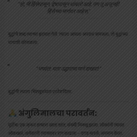
“हो, मी हिंसेपासून, द्वेषापासून थांबलो आहे. पण तू अजूनही
हिंसेच्या मार्गावर आहेस.”
बुद्धांचे शब्द त्याच्या हृदयात गेले. त्याला आपला अपराध समजला. तो बुद्धांच्या
पायाशी कोसळला.
“भगवंत! मला उद्धाराचा मार्ग दाखवा!”
बुद्धांनी त्याला
भिक्खूसंघात प्रवेश
दिला.
अंगुलिमालचा परावर्तन:
पूर्वीचा एक क्रूर हत्यारा आता शांत, संयमी भिक्खू झाला. लोकांनी त्याला
ओळखलं, अनेकांनी त्याच्यावर राग काढला – दगड मारले, अपमान केला.