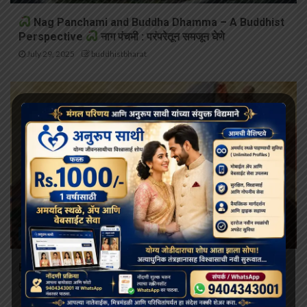
Nag Panchami and Buddha Dhamma – A Buddhist
Perspective
नाग पंचमी : परंपरेतून समजून घेणे
July 29, 2025
buddhistbharat
BUDDHIST STORY
Buddhist Story देवदत्ताचे षड्यंत्र आणि बुद्धांची करुणा
July 25, 2025
buddhistbharat