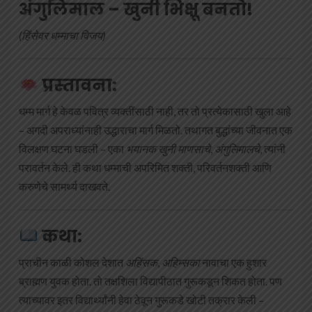
अंगुलिमाल – खुनी भिक्षू बनतो!
(हिंसेवर धम्माचा विजय)
प्रस्तावना:
धम्म मार्ग हे केवळ पवित्र व्यक्तींसाठी नाही, तर तो प्रत्येकासाठी खुला आहे
– अगदी अपराध्यांनाही उद्धाराचा मार्ग मिळतो. तथागत बुद्धांच्या जीवनात एक
विलक्षण घटना घडली – एका
भयानक खुनी माणसाचे
,
अंगुलिमालचे
, त्यांनी
परावर्तन केले. ही कथा धम्माची अपरिमित शक्ती, परिवर्तनशक्ती आणि
करुणेचे सामर्थ्य दाखवते.
कथा:
प्राचीन काळी कोशल देशात
अहिंसक
,
अहिम्सका
नावाचा एक हुशार
ब्राह्मण युवक होता. तो तक्षशिला विद्यापीठात गुरूकडून शिकत होता. पण
त्याच्यावर इतर विद्यार्थ्यांनी हेवा ठेवून गुरूकडे खोटी तक्रार केली –