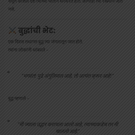
संपूर्ण कोशल देश त्याच्या भीतीने थरथरत होते. कोणीही त्या रस्त्याने जात
नसे.
बुद्धांची भेट:
एक दिवस तथागत बुद्ध त्या जंगलातून जात होते.
त्यांना लोकांनी थांबवले –
“भगवंत! पुढे अंगुलिमाल आहे, तो अत्यंत क्रूर आहे!”
बुद्ध म्हणाले –
“मी ज्याला उद्धार करायला आलो आहे, त्याच्याकडेच तर मी
चाललो आहे.”