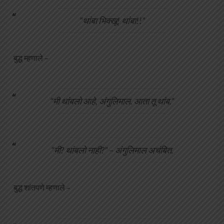
“थांबा भिक्खू! थांबा!!”
बुद्ध म्हणाले –
“मी थांबलो आहे, अंगुलिमाल. आता तू थांब.”
“मी? थांबलो नाही?” – अंगुलिमाल अचंबित.
बुद्ध शांतपणे म्हणाले –