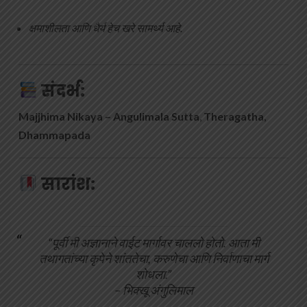
क्षमाशीलता आणि धैर्य हेच खरे सामर्थ्य आहे.
संदर्भ:
Majjhima Nikaya – Angulimala Sutta
,
Theragatha
,
Dhammapada
सारांश:
“पूर्वी मी अज्ञानाने वाईट मार्गावर चाललो होतो. आता मी
तथागतांच्या कृपेने शांततेचा, करुणेचा आणि निर्वाणाचा मार्ग
शोधला.”
– भिक्खू अंगुलिमाल