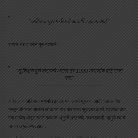
“अहिंसक गुरूपत्नीकडे आकर्षित झाला आहे.”
रागाने अंध झालेले गुरु म्हणाले –
“तू शिक्षण पूर्ण करायचे असेल तर 1000 माणसांचे बोटे गोळा
कर.”
हे ऐकताच अहिंसक भयभीत झाला, पण त्याने गुरूच्या आदेशाला आदेश
मानून जंगलात जाऊन लोकांना ठार मारायला सुरुवात केली. प्रत्येक बोट
एक माळेत ओवून त्याने गळ्यात अं
गुली (बोटांची)
माळ
घातली. यामुळे त्याचे
नावच
अंगुलिमाल
झाले.