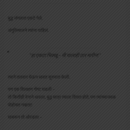
बुद्ध जंगलात एकटे गेले.
अंगुलिमालने त्यांना पाहिलं.
“हा एकटा भिक्खू – मी यालाही ठार मारीन!”
त्याने तलवार घेऊन धावत सुरुवात केली.
पण एक विलक्षण गोष्ट घडली –
तो कितीही वेगाने धावला, बुद्ध मात्र त्याला दिसत होते, पण त्यांच्याजवळ
पोहोचत नव्हता!
घाबरून तो ओरडला –