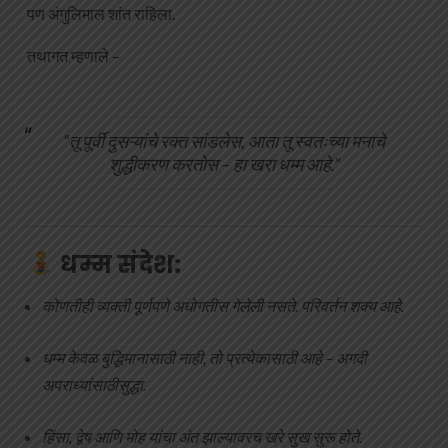
पण अंगुलिमाल शांत राहिला.
तथागत म्हणाले –
“तू पूर्वी दुसऱ्यांचे रक्त सांडलेस, आता तू स्वतःच्या मनाचे
शुद्धीकरण करतोस – हा खरा धम्म आहे.”
धम्म संदेश:
कोणतीही व्यक्ती पूर्णपणे अधोगतीस गेलेली नसते. परिवर्तन शक्य आहे.
धम्म केवळ बुद्धिमानासाठी नाही, तो प्रत्येकासाठी आहे – अगदी
अपराध्यांसाठीसुद्धा.
हिंसा, द्वेष आणि मोह यांचा अंत झाल्यावरच खरे सुख सुरू होते.