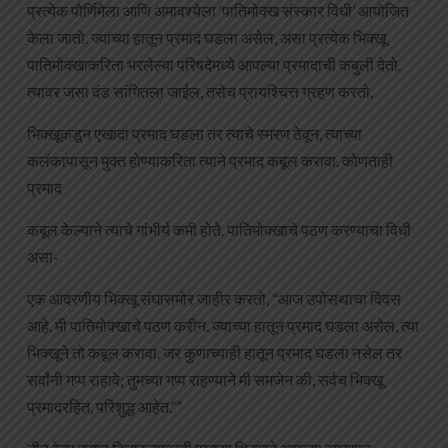
प्रत्येक पौर्णिमेला आणि अमावश्येला ‘पातिमोक्ख संस्कार विधी’ आयोजित
केला जातो. ज्याच्या हातून प्रमाद घडला असेल, असा प्रत्येक भिक्खू
पातिमोक्खाकरिता भरलेल्या परिषदेमध्ये आपल्या प्रमादाची कबुली देतो.
त्यावर जसा दंड सांगितला जाईल, तसेच प्रायश्चित्त ग्रहण करतो.
भिक्खूकडून एखादा प्रमाद घडला तर त्याचे स्मरण ठेवून, त्याच्या
कलंकापासून मुक्त होण्याकरिता त्याने प्रमाद कबूल करावा. कोणताही
प्रमाद
कबूल केल्याने त्याचे गांभीर्य कमी होते. पातिमोक्खाचे पठण करण्याचा विधी
असा-
एक आदरणीय भिक्खू संघासमोर जाहीर करतो, “आज उपोसथाचा दिवस
आहे. मी पातिमोक्खाचे पठण करीन. ज्याच्या हातून प्रमाद घडला असेल, त्या
भिक्खूने तो कबूल करावा. जर कुणाच्याही हातून प्रमाद घडला नसेल तर
सर्वांनी गप्प राहावे; तुमच्या गप्प राहण्याने मी समजेन की, सर्वच भिक्खू
प्रमादरहित, परिशुद्ध आहेत.””