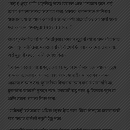
“माझे हे क्षुद्र आणि अप्रसिद्ध राज्य खरोखर आज भाग्यवान झाले आहे.
कारण आपल्यासारखा सत्याचा राजा, धर्मराज, जगन्नायक उपस्थित
असताना, या राज्यावर आपत्ती व संकटे कशी ओढवतील? त्या अर्थी आता
मला आपल्या धम्मामृताचे प्राशन करू द्या.”
राजा प्रसेनजीत यांच्या विनंतीनुसार भगवान बुद्धांनी त्यांचा धम्म थोडक्यात
समजावून सांगितला. महाराजांनी तो नीटपणे ऐकावा व आत्मसात करावा,
असे बुद्धांनी म्हटले आणि उपदेश दिला-
“आपल्या प्रजाजनांना एकुलत्या एक मुलाप्रमाणे माना. त्यांच्यावर जुलूम
करू नका. त्यांचा नाश करू नका. आपल्या शरीराचा प्रत्येक अवयव
आपल्या ताब्यात ठेवा. कुमार्गाच्या विचाराचा त्याग करा व सन्मार्गाने जा.
दुसऱ्यांना पायदळी तुडवून स्वतः उच्चपदी चढू नका. दुःखिताला सुख द्या
आणि त्याला आपला मित्र माना.”
“राजेशाही बडेजावास अधिक महत्त्व देऊ नका. किंवा तोंडपूजा करणाऱ्यांची
गोड शब्दात केलेली स्तुती ऐकू नका.”