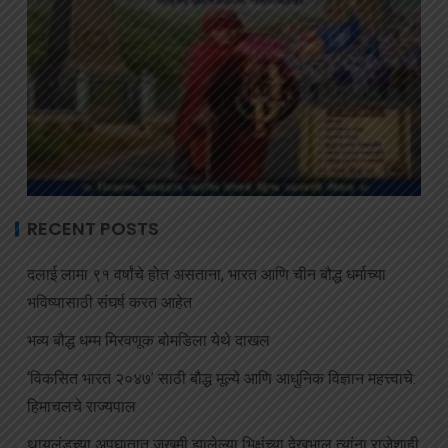
RECENT POSTS
दलाई लामा ९१ वर्षांचे होत असताना, भारत आणि चीन बौद्ध धर्माच्या
भविष्यासाठी संघर्ष करत आहेत
भव्य बौद्ध धम्म मिरवणूक बोमडिला येथे दाखल
‘विकसित भारत २०४७’ साठी बौद्ध मूल्ये आणि आधुनिक विज्ञान महत्त्वाचे:
हिमाचलचे राज्यपाल
थायलंडच्या अपघातात जखमी झालेल्या भिक्षूंच्या देखभाल त्यांना राजेशाही