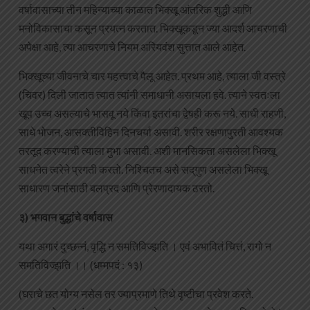
वर्षावासाच्या तीन महिन्याच्या काळात भिक्खू आंतरिक शुद्धी आणि
मनोविकासाचा कसून प्रयत्न करतात. भिक्खूकडून ज्या आदर्श आचरणाची
अपेक्षा आहे, त्या आचरणाचे नियम अरियवंश सुत्तात आले आहेत.
भिक्खूच्या जीवनाचे चार महत्त्वाचे पैलू आहेत. प्रथम आहे, त्याला जी वस्त्रे
(चिवर) दिली जातात त्यात त्यांनी समाधानी असायला हवे. त्याने स्वतःला
खूप उच्च असल्याचे भासवू नये किंवा इतरांचा द्वेषही करू नये. साधी राहणी,
साधे भोजन, आसक्तीविहिन दिनचर्या असावी. शरीर रक्षणापुरती आवश्यक
तरतूद करण्याची त्याला मुभा असावी. अशी मानसिकता असलेला भिक्खू
साधनेत त्वरेने प्रगती करतो. निश्चितच असे सद्‌गुण असलेला भिक्खू
साधारण जनांसाठी बलप्रद आणि प्रेरणादायक ठरतो.
३) भगवान बुद्धांचे वर्षावास
यथा अगारं दुच्छन्नं, वृद्धि न समतिविज्झति । एवं अभावितं चित्तं, रागो न
समतिविज्झति ।। (धम्मपदं : १३)
(घराचे छत योग्य नसेल तर ज्याप्रमाणे तिथे वृष्टीचा प्रवेश करते.