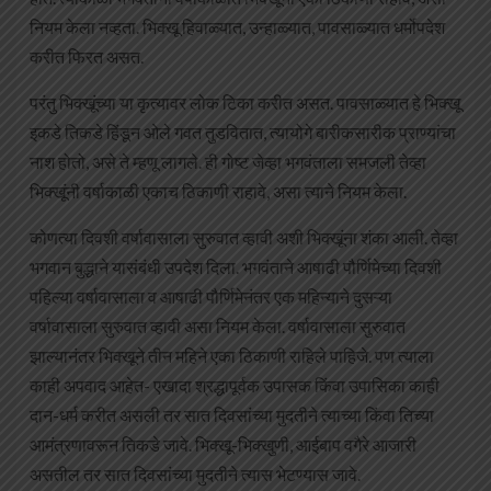
नियम केला नव्हता. भिक्खू हिवाळ्यात, उन्हाळ्यात, पावसाळ्यात धर्मोपदेश
करीत फिरत असत.
परंतु भिक्खूंच्या या कृत्यावर लोक टिका करीत असत. पावसाळ्यात हे भिक्खू
इकडे तिकडे हिंडून ओले गवत तुडवितात, त्यायोगे बारीकसारीक प्राण्यांचा
नाश होतो, असे ते म्हणू लागले. ही गोष्ट जेव्हा भगवंताला समजली तेव्हा
भिक्खूंनी वर्षाकाळी एकाच ठिकाणी राहावे, असा त्याने नियम केला.
कोणत्या दिवशी वर्षावासाला सुरुवात व्हावी अशी भिक्खूंना शंका आली. तेव्हा
भगवान बुद्धाने यासंबंधी उपदेश दिला. भगवंताने आषाढी पौर्णिमेच्या दिवशी
पहिल्या वर्षावासाला व आषाढी पौर्णिमेनंतर एक महिन्याने दुसऱ्या
वर्षावासाला सुरुवात व्हावी असा नियम केला. वर्षावासाला सुरुवात
झाल्यानंतर भिक्खूने तीन महिने एका ठिकाणी राहिले पाहिजे. पण त्याला
काही अपवाद आहेत- एखादा श्रद्धापूर्वक उपासक किंवा उपासिका काही
दान-धर्म करीत असली तर सात दिवसांच्या मुदतीने त्याच्या किंवा तिच्या
आमंत्रणावरून तिकडे जावे. भिक्खू-भिक्खुणी, आईबाप वगैरे आजारी
असतील तर सात दिवसांच्या मुदतीने त्यास भेटण्यास जावे.