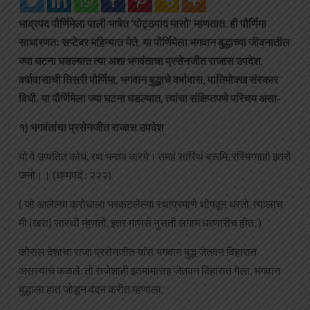
भाद्रपद पौर्णिमेला पाली भाषेत ‘पोट्ठपाद मासो’ म्हणतात. ही पौर्णिमा
साधारणतः सप्टेबर महिन्यात येते. या पौर्णिमेला भगवान बुद्धाच्या जीवनातील
ज्या घटना घडल्यात त्या अशा भगवंताचा प्रसेनजीत राजास उपदेश,
वर्षावासाची तिसरी पौर्णिमा, भगवान बुद्धाचे वर्षावास, पातिमोक्ख संस्कार
विधी. या पौर्णिमेला ज्या घटना घडल्यात, त्यांचा संक्षिप्तपणे परिचय असा-
१) भगवंतांचा प्रसेनजीत राजास उपदेश
यो वे उप्पतितं कोधं, रथ भन्तंव धारये। तमहं सारिथं ब्रूमि, रस्मिग्गाहो इतरो
जनो।। (धम्मपदं : २२२)
( जो आलेल्या क्रोधाला भरकटलेल्या रथाप्रमाणे थोपवून धरतो, त्यालाच
मी (खरा) सारथी म्हणतो, इतर माणसे नुसती लगाम धरणारीच होत. )
कोसल देशाचा राजा प्रसेनजीत यांस भगवान बुद्ध जेतवन विहारात
असल्याचे कळले. तो राजेशाही इतमामासह जेतवन विहारात गेला. भगवान
बुद्धाला हात जोडून वंदन करीत म्हणाला,