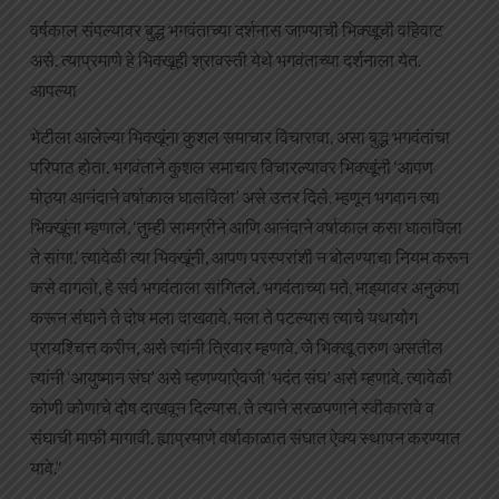
वर्षकाल संपल्यावर बुद्ध भगवंताच्या दर्शनास जाण्याची भिक्खूची वहिवाट
असे. त्याप्रमाणे हे भिक्खूही श्रावस्ती येथे भगवंताच्या दर्शनाला येत.
आपल्या
भेटीला आलेल्या भिक्खूंना कुशल समाचार विचारावा, असा बुद्ध भगवंतांचा
परिपाठ होता. भगवंताने कुशल समाचार विचारल्यावर भिक्खूंनी ‘आपण
मोठ्या आनंदाने वर्षाकाल घालविला’ असे उत्तर दिले. म्हणून भगवान त्या
भिक्खूंना म्हणाले, ‘तुम्ही सामग्रीने आणि आनंदाने वर्षाकाल कसा घालविला
ते सांगा.’ त्यावेळी त्या भिक्खूंनी, आपण परस्परांशी न बोलण्याचा नियम करून
कसे वागलो, हे सर्व भगवंताला सांगितले. भगवंताच्या मते, माझ्यावर अनुकंपा
करून संघाने ते दोष मला दाखवावे, मला ते पटल्यास त्याचे यथायोग
प्रायश्चित्त करीन, असे त्यांनी त्रिवार म्हणावे. जे भिक्खू तरुण असतील
त्यांनी ‘आयुष्मान संघ’ असे म्हणण्याऐवजी ‘भदंत संघ’ असे म्हणावे. त्यावेळी
कोणी कोणाचे दोष दाखवून दिल्यास, ते त्याने सरळपणाने स्वीकारावे व
संघाची माफी मागावी. ह्याप्रमाणे वर्षाकाळात संघात ऐक्य स्थापन करण्यात
यावे.”