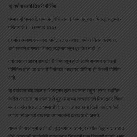
२) वर्षावासाची तिसरी पौर्णिमा
धम्मारामो धम्मरतो, धम्मं अनुविचिन्तयं । धम्मं अनुस्सरं भिक्खु, सद्धम्मा न
परिहायति।। (धम्मपदं ३६४)
( धर्मात रममाण असणारा, धर्मात रत असणारा, धर्माचे चिंतन करणारा,
धर्माप्रमाणे वागणारा भिक्खू सद्धम्मापासून दूर होत नाही. )*
वर्षावासाचा आरंभ आषाढी पौर्णिमेपासून होतो आणि समापन अश्विनी
पौर्णिमेस होतो. या चार पौर्णिमांमध्ये ‘भाद्रपद पौर्णिमा’ ही तिसरी पौर्णिमा
आहे.
या वर्षावासाच्या काळात भिक्खूगण एका स्थानात राहून भ्रमण स्थगित
करीत असतात. या काळात ते बुद्ध धम्माच्या तत्त्वज्ञानाचे विचारांवर चिंतन
मनन करीत असतात. धम्माची शिकवण उपासकांना दिली जाते. यावेळी
त्यांच्या भोजनाची व्यवस्था उपासकांनी करावयाची असते.
यामागची पार्श्वभूमी अशी की, बुद्ध भगवान, राजगृह येथील वेळूवनात राहात
होते. त्याकाळी भगवंतांनी वर्षाकाळात भिक्खूंनी एका ठिकाणी राहावे, असा