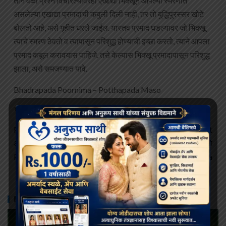
तीन वेळा प्रश्न विचारल्यावरही एखाद्या भिक्खूने आपल्या स्मरणात
असलेल्या एखाद्या प्रमादाची कबुली दिली नाही, तर तो बुद्धिपुरस्सर खोटे
बोलतो आहे, असे गृहीत धरले जाईल. यास्तव प्रमाद घडल्यावर जो भिक्खू
त्याचे स्मरण ठेवतो व त्यापासून परिशुद्ध होण्याची इच्छा करतो, त्याने आपला
प्रमाद कबूल करावयास पाहिजे. तसे केल्यास भिक्खू प्रमादापासून परिशुद्ध
झाला, असे समजण्यात यावे.
Bhadrapada Poornima – Potthapada Maso
Purnima
Tags:
Previous
Next
आषाढ पौर्णिमा Ashadha
अश्विन पौर्णिमा – अस्सयुज मासो
Purnima
Ashwin Purnima
MORE STORIES