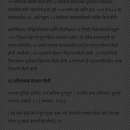
१९ वर्षावास व्यतित केले होते. ६ वर्षावास शेजारच्या पूर्वोद्यान विहारात
घालविले होते. म्हणजेच इ.स. पूर्व ५१४ मध्ये एक आणि इ.स. ५०७ ते ४८४ या
कालावधीत २४, असे एकूण २५ वर्षावास श्रावस्तीमध्ये व्यतित केले होते.’
धम्मनिकाय, मज्झिमनिकाय आणि दीघनिकाय या तिन्ही निकायांमध्ये एकूण
८७१ निकाय म्हणजे सुत्त किंवा प्रवचने आहेत, ती सर्वच तथागतांनी या
श्रावस्तीमधील २५ वर्षावासाच्या कालावधीत एकट्या श्रावस्तीतच दिली
होती. त्यापैकी ८४४ प्रवचने जेतवन विहारात दिली होती. २३ प्रवचने ही
विशाखेच्या पूर्वाराम विहारात दिली होती. ४ प्रवचने ही श्रावस्तीमधील अन्य
ठिकाणी दिली होती.
४) पातिमोक्ख संस्कार विधी
पापञ्चे पुरिसो कयिरा, न नं कयिरा पुनप्पुनं । न तम्हि छन्दं कयिराथ, दुक्खो
पापस्स उच्चयो ।। ( धम्मपदं : ११७ )
( जर पाप केले तर ते पुनःपुन्हा करू नये. त्यामध्ये रममाण होऊ नये. पापाचा
संचय दुःखास कारणीभूत होतो.) १०