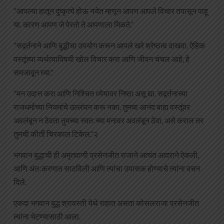
“आपल्या हातून दुष्कृत्ये होऊ नयेत म्हणून आपण आपले विचार तपासून पाहू
या. कारण आपण जे पेरतो ते आपणाला मिळते.”
“सद्वर्तनाने आणि बुद्धीचा उपयोग करून आपले खरे श्रेष्ठत्व दाखवा. ऐहिक
वस्तूंच्या व्यर्थत्वाविषयी खोल विचार करा आणि जीवन चंचल आहे, हे
समजावून घ्या.”
“मन उदात्त करा आणि निश्चित ध्येयावर निष्ठा असू द्या. सद्वर्तनाच्या
राजधर्माच्या नियमांचे उल्लंघन करू नका. तुमचा आनंद बाह्य वस्तूंवर
अवलंबून न ठेवता तुमच्या स्वतःच्या मनावर अवलंबून ठेवा, असे कराल तर
तुमची कीर्ती चिरकाल टिकेल.”२
भगवान बुद्धाची ही अमृतवाणी प्रसेनजीत राजाने अत्यंत आदराने ऐकली,
आणि अंतःकरणात साठविली आणि त्यांचा उपासक होण्याचे त्यांना वचन
दिले.
एकदा भगवान बुद्ध श्रावस्ती येथे राहात असता कोसलराजा प्रसेनजीत
त्यांना भेटण्यासाठी आला.