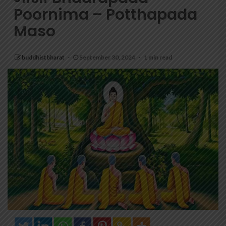
Poornima – Potthapada
Maso
buddhistbharat
September 30, 2024
1 min read