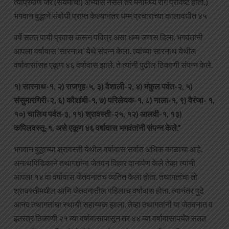
त्याप्रमाणे जर (संयमाचा) अभ्यास नसेल तर मनामध्ये राग प्रविष्ट होतो.)
भगवान बुद्धाने संबोधी प्राप्त केल्यानंतर धम्म प्रचाराच्या कालावधीत ४५
वर्षे सतत पायी प्रवास करून पवित्र असा धम्म जगास दिला. भगवंतांनी
आपला वर्षावास ‘सारनाथ’ येथे संपन्न केला. त्यांच्या सारनाथ येथील
वर्षावासांसह एकूण ४६ वर्षावास झाले. ते त्यांनी पुढील ठिकाणी संपन्न केले.
१) सारनाथ-१, २) राजगृह-५, ३) वैशाली-२, ४) मंकुल पर्वत-२, ५)
संसुमारगिरी-२, ६) कौशांबी-१, ७) परिलेयक-१, ८) नाला-१, ९) वैरंजा- १,
१०) चालिय पर्वत-३, ११) श्रावस्ती-२५, १२) आलवी-१, १३)
कपिलवस्तू-१, असे एकूण ४६ वर्षावास भगवंतांनी संपन्न केले.”
भगवान बुद्धाच्या श्रावस्ती येथील वर्षावास सर्वात अधिक काळाचा आहे.
अनाथपिंडिकाने तथागतांना जेतवन विहार दानार्पण केले तेव्हा त्यांनी
आपला १४ वा वर्षावास जेतवनातच व्यतित केला होता. तथागतांचा तो
श्रावस्तीमधील आणि जेतवनातील पहिलाच वर्षावास होता. त्यानंतर पुढे
आनंद तथागतांचा स्थायी सहाय्यक झाला. तेव्हा तथागतांनी या जेतवनात व
इतरत्र ठिकाणी २१ व्या वर्षावासापासून तर ४४ व्या वर्षावासापर्यंत सतत