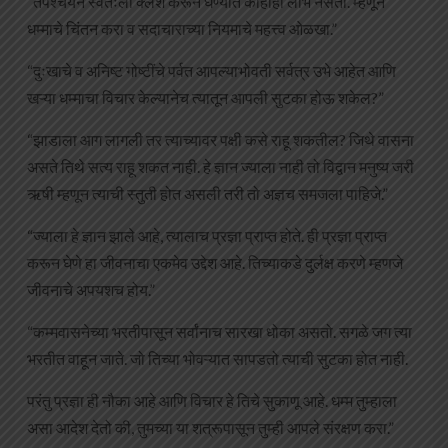
“तपश्चर्येने स्वतःला क्लेश करून घेण्यात काहीही लाभ नसतो. म्हणून
धम्माचे चिंतन करा व सदाचाराच्या नियमाचे महत्त्व ओळखा.”
“दुःखाचे व अनिष्ट गोष्टींचे पर्वत आपल्याभोवती सर्वत्र उभे आहेत आणि
खऱ्या धम्माचा विचार केल्यानेच त्यातून आपली सुटका होऊ शकेल?”
“झाडाला आग लागली तर त्याच्यावर पक्षी कसे राहू शकतील? जिथे वासना
असते तिथे सत्य राहू शकत नाही. हे ज्ञान ज्याला नाही तो विद्वान मनुष्य जरी
ऋषी म्हणून त्याची स्तुती होत असली तरी तो अज्ञच समजला पाहिजे.”
“ज्याला हे ज्ञान झाले आहे, त्यालाच प्रज्ञा प्राप्त होते. ही प्रज्ञा प्राप्त
करून घेणे हा जीवनाचा एकमेव उद्देश आहे. तिच्याकडे दुर्लक्ष करणे म्हणजे
जीवनाचे अपयशच होय.”
“कम्मवासनेच्या भरतीपासून सर्वांनाच सारखा धोका असतो. सगळे जग त्या
भरतीत वाहून जाते. जो तिच्या भोवऱ्यात सापडतो त्याची सुटका होत नाही.
परंतु प्रज्ञा ही नौका आहे आणि विचार हे तिचे सुकाणू आहे. धम्म तुम्हाला
असा आदेश देतो की, तुमच्या या शत्रूपासून तुम्ही आपले संरक्षण करा.”