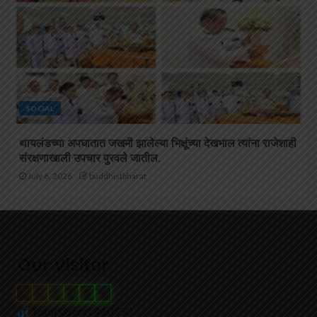
SOCIAL
थायलंडच्या अपघातात जखमी झालेल्या भिक्षूंच्या देखभाल त्यांना राजेशाही
संरक्षणाखाली उपचार पुरवले जातील.
July 6, 2026
buddhistbharat
Our Visitor
4
1
0
5
5
0
Total Users : 410550