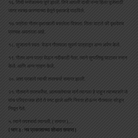
१६. तिची मनोकामना पूर्ण झाली. तिने आपली दासी पन्ना हिला पूजेसाठी
जागा स्वच्छ करण्याच्या हेतूने वृक्षाकडे पाठविले.
१७. पत्रेला गौतम वृक्षाखाली बसलेला दिसला. तिला वाटले की वृक्षदेवच
प्रत्यक्ष अवतरला आहे.
१८. सुजाताने स्वतः येऊन गौतमाला सुवर्ण पात्रातून अन्न अर्पण केले.
१९. गौतम अन्न पात्र घेऊन नदीकाठी गेला. त्याने सुप्पतिष्ठ्ठ घाटावर स्नान
केले. आणि अन्न ग्रहण केले.
२०. अशा प्रकारे त्याची तपश्चर्या समाप्त झाली.
२१. गौतमाने तपश्चर्येचा, आत्मक्लेषाचा मार्ग त्यागला हे पाहून त्याच्यासंगे जे
पांच परिव्राजक होते ते रुष्ट झाले आणि निराश होऊन्न गौतमाला सोडून
निघून गेले.
५. त्याने तपश्चर्या त्यागली. ( समाप्त )….
( भाग ३ : नव प्रकाशाच्या शोधात समाप्त )