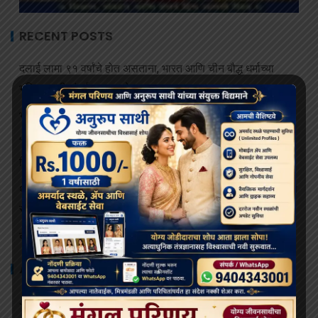
RECENT POSTS
दलाई लामा ९१ वर्षांचे होत असताना, भारत आणि चीन बौद्ध धर्माच्या
भविष्यासाठी संघर्ष करत आहेत
भव्य बौद्ध धम्म मिरवणूक बोमडिला येथे दाखल
‘विकसित भारत २०४७’ साठी बौद्ध मूल्ये आणि आधुनिक विज्ञान महत्त्वाचे:
हिमाचलचे राज्यपाल
थायलंडच्या अपघातात जखमी झालेल्या भिक्षूंच्या देखभाल त्यांना राजेशाही
संरक्षणाखाली उपचार पुरवले जातील.
बोधिमग्गो महाविहार प्रवेश व्दार चे भूमि पूजन संपन्न
ARCHIVES
July 2026