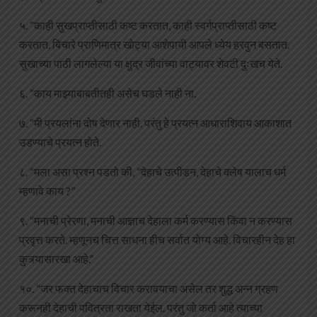
५. “काही सुखप्राप्तीसाठी कष्ट करतात, काही स्वर्गप्राप्तीसाठी कष्ट
करतात. बिचारे प्राणिमात्र खोट्या आशेपायी आपले ध्येय हरवुन बसतात.
सुखाच्या पाठी लागलेल्या या क्षुद्र जीवांच्या वाट्यावर शेवटी दुःखच येते.
६. “काय माझ्याबाबतीतही असेच घडले नाही ना.
७. “मी प्रयलांना दोष देणार नाही. परंतु हे प्रयत्न आधाराशिवाय आकाशात
उडण्याचे प्रयत्न होते.
८. “मला असा प्रश्न पडतो की, “देहाचे उत्पीडन, देहाचे क्लेष यालाच धर्म
म्हणावे काय ?”
९. “मनाची प्रेरणा, मनाची आज्ञाच देहाला कर्म करण्यास किंवा न करण्यास
प्रवृत्त करते. म्हणूनच चित्त साधना हीच सर्वात योग्य आहे. विचारहीन देह हा
कुत्र्यासारखा आहे.”
१०. “जर फक्त देहाचाच विचार करावयाचा असेल तर शुद्ध अन्न ग्रहण
करूनही देहाची पवित्रता राखता येईल. परंतु जो कर्ता आहे त्याच्या