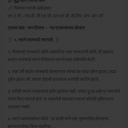
बुद्ध आणि त्यांचा धम्म
भिमराव रामजी आंबेडकर
एम. ए, पी – एच.डी, डी.एस.सी, एल एल.डी, डी.लिट, बार-ॲट-लॉ
प्रथम खंड : भाग तिसरा – नव प्रकाशाच्या शोधात
५. त्याने तपश्चर्या त्यागली.
१. गौतमाची तपश्चर्या आणि आत्मपीडा उम्र स्वरूपाची होती. ही खडतर,
कठोर तपश्चर्या त्याने दीर्घकाळ म्हणजे सहा वर्षापर्यंत केली.
२. सहा वर्षे कठोर तपश्चर्या केल्यानंतर त्याचा देह एवढा क्षीण झाला, एवढा
दुर्बल झाला की, त्याला देहाची हालचाल करणेही कठीण झाले.
३. तरीही त्याला प्रकाशाचे दर्शन झालेच नाही. जगात दुःख आहे या समस्येने
त्याचे चित्त व्यापले होते. या समस्येचे समाधान त्याला कोठेही दृष्टिपथात
आढळत नव्हते.
४. त्याने आत्मसंशोधन केले. “हा काही मार्ग नव्हे, तृष्णारहित होण्याचा,
ज्ञानप्राप्तीचा किंवा मुक्तीचा.