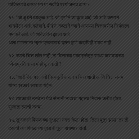
पावित्र्याचे काय? मग या सर्वांचे प्रयोजनच काय ?.
११. “जो क्षुधेने व्याकुळ आहे. जो तृष्णेने व्याकुळ आहे. जो अति कष्टाने
भागलेला आहे. क्लेषाने, पीडेने, कष्टाने ज्याने आपल्या चित्तावरील नियंत्रण
गमावले आहे. जो शक्तिहीन झाला आहे
अशा माणसाला नूतन प्रकाशाचे दर्शन होणे कदापिही शक्य नाही.
१२. ज्याचे चित्त शांत नाही, तो चित्ताच्या एकाग्रतेतून साध्य करावयाच्या
ध्येयाप्रति कसा पोहोचू शकतो ?
१३. “शारीरिक गरजांची नित्यपूर्ती करूनच चित्त शांती आणि चित्त संयम
योग्य प्रकारे साथता येईल.
१४. त्याकाळी उरुवेला येथे सेनानी नावाचा गृहस्थ निवास करीत होता.
सुजाता त्याची कन्या.
१५. सुजाताने पिपळाच्या वृक्षाला नवस केला होता. तिला पुत्र झाला तर ती
दरवर्षी त्या पिंपळाच्या वृक्षाची पूजा बांधणार होती.