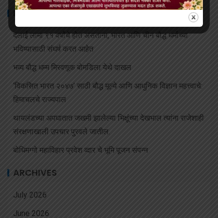
RECENT POSTS
दलाई लामा ९१ वर्षांचे होत असताना, भारत आणि चीन बौद्ध धर्माच्या
भविष्यासाठी संघर्ष करत आहेत
भव्य बौद्ध धम्म मिरवणूक बोमडिला येथे दाखल
‘विकसित भारत २०४७’ साठी बौद्ध मूल्ये आणि आधुनिक विज्ञान महत्त्वाचे:
हिमाचलचे राज्यपाल
थायलंडच्या अपघातात जखमी झालेल्या भिक्षूंच्या देखभाल त्यांना राजेशाही
संरक्षणाखाली उपचार पुरवले जातील.
बोधिमग्गो महाविहार प्रवेश व्दार चे भूमि पूजन संपन्न
ARCHIVES
July 2026
June 2026