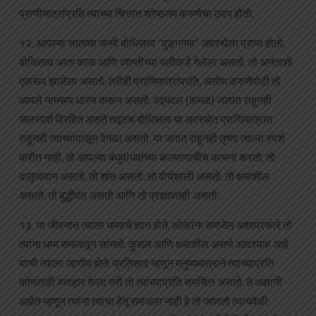
प्राणीमात्रांप्रति त्याच्या चित्तात श्रेष्ठतम करुणेचा उदय होतो.
१२. आपल्या सातव्या जन्मी बोधिसत्व “दुङ्गगमा” अवस्थेला प्राप्त होतो.
बोधिसत्व आता काळ आणि व्याप्तीच्या पलीकडे गेलेला असतो. तो अनंताशी
एकरूप झालेला असतो. तरीही प्राणिमात्रांप्रति, असीम करुणेपोटी तो
आपले नामरूप धारण करून असतो. पद्मदल (कमळ) जलात राहूनही
जलस्पर्श विरहित असते तद्वतच बोधिसत्व या अवस्थेत प्राणिमात्रात
राहूनही त्याच्यापासून वेगळा असतो. या जगात राहूनही तृष्णा त्याला स्पर्श
करीत नाही, तो आपल्या बंधुवांधवांच्या कल्याणाचीच कामना करतो. तो
दातृत्ववान असतो. तो शांत असतो. तो वीर्यशाली असतो. तो क्षमाशील
असतो. तो बुद्धीवंत असतो आणि तो प्रज्ञावंतही असतो.
१३. या जीवनात त्याला धम्माचे ज्ञान होते. लोकांना समजेल अशाप्रकारे तो
त्यांना धम्म समजावून सांगतो. कुशल आणि क्षमाशील असणे आवश्यक आहे
याची त्याला जाणीव होते. प्रतिसाद म्हणून मनुष्यमात्राने त्याच्याप्रति
कोणताही व्यवहार केला तरी तो त्यांच्याप्रति समचित्त असतो. ते अज्ञानी
आहेत म्हणून त्यांना त्याचा हेतू समजला नाही हे तो जाणतो त्याचवेळी