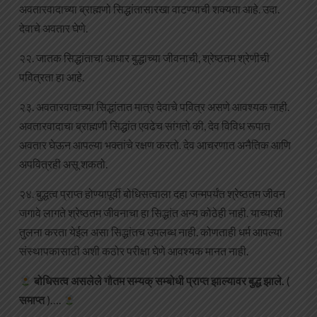
अवतारवादाच्या ब्राह्मणो सिद्धांतासारखा वाटण्याची शक्यता आहे. उदा.
देवाचे अवतार घेणे.
२२. जातक सिद्धांताचा आधार बुद्धाच्या जीवनाची, श्रेष्ठतम श्रेणीची
पवित्रता हा आहे.
२३. अवतारवादाच्या सिद्धांतात मात्र देवाचे पवित्र असणे आवश्यक नाही.
अवतारवादाचा ब्राह्मणी सिद्धांत एवढेच सांगतो की, देव विविध रूपात
अवतार घेऊन आपल्या भक्तांचे रक्षण करतो. देव आचरणात अनैतिक आणि
अपवित्रही असू शकतो.
२४. बुद्धत्व प्राप्त होण्यापूर्वी बोधिसत्वाला दहा जन्मपर्यंत श्रेष्ठतम जीवन
जगावे लागते श्रेष्ठतम जीवनाचा हा सिद्धांत अन्य कोठेही नाही. याच्याशी
तुलना करता येईल असा सिद्धांतच उपलब्ध नाही. कोणताही धर्म आपल्या
संस्थापकासाठी अशी कठोर परीक्षा घेणे आवश्यक मानत नाही.
बोधिसत्व असलेले गौतम सम्यक् सम्बोधी प्राप्त झाल्यावर बुद्ध झाले.
(
समाप्त
)….