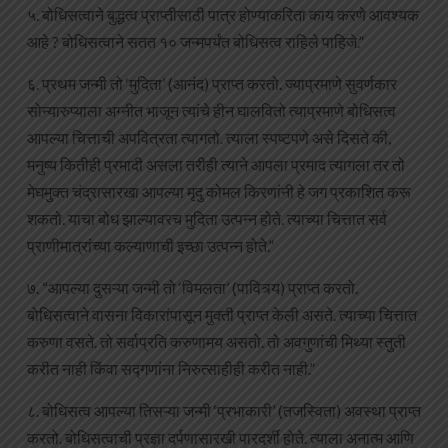
५. बोधिसत्वाने बुद्धत्व प्राप्तीसाठी पात्र होण्याकरिता काय करणे आवश्यक
आहे ? बोधिसत्वाने सतत १० जन्मपर्यंत बोधिसत्व राहिले पाहिजे.”
६. प्रथम जन्मी तो ‘मुदिता’ (आनंद) प्राप्त करतो. ज्याप्रमाणे सुवर्णकार
सोन्यारुप्याला अग्नीत भाजून त्यांचे हीन घालवितो त्याप्रमाणे बोधिसत्व
आपल्या चित्ताची अपवित्रता त्यागतो. त्याला स्पष्टपणे असे दिसते की,
मनुष्य कितीही प्रमादी असला तरीही त्याने आपला प्रमाद त्यागला तर तो
मेघमुक्त चंद्रासारखा आपल्या मृदु कोमल किरणांनी हे जग प्रकाशित करू
शकतो. याचा बोध झाल्यावरच मुदिता उत्पन्न होते. त्याच्या चित्तात सर्व
प्राणीमात्रांच्या कल्याणाची इच्छा उत्पन्न होते.”
७. “आपल्या दुसऱ्या जन्मी तो ‘विमलता’ (पावित्र्य) प्राप्त करतो.
बोधिसत्वाने वासना विकारांपासून मुक्ती प्राप्त केली असते. त्याच्या चित्तात
करुणा वसते. तो सर्वाप्रति करुणामय असतो. तो अवगुणांची मिथ्या स्तुती
करीत नाही किंवा सद्गणांना निरुत्साहीही करीत नाही.”
८. बोधिसत्व आपल्या तिसऱ्या जन्मी ‘प्रभाकारी’ (तजस्विता) अवस्था प्राप्त
करतो. बोधिसत्वाची प्रज्ञा दर्पणासारखी पारदर्शी होते. त्याला अनात्म आणि