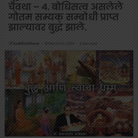
चवथा – ४. बोधिसत्व असलेले
गौतम सम्यक् सम्बोधी प्राप्त
झाल्यावर बुद्ध झाले.
buddhistbharat
March 20, 2024
1 min read