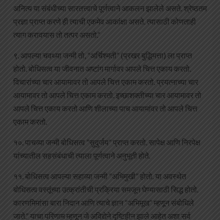
अनित्य या संबंधीच्या सारतत्त्वाचे पूर्णत्वाने आकलन झालेले असते. श्रेष्ठतम
प्रज्ञा प्राप्त करणे ही त्याची एकमेव आकांक्षा असते. त्यासाठी कोणताही
त्याग करावयास तो तत्पर असतो.”
९. आपल्या चवथ्या जन्मी तो, “अर्चिश्मती” (प्रखर बुद्धिमत्ता) ला प्राप्त
होतो. बोधिसत्व या जीवनात अष्टांग मार्गावर आपले चित्त एकाय करतो.
विचारांच्या चार आयामावर तो आपले चित्त एकाम करतो. प्रयत्नाच्या चार
आयामावर तो आपले चित्त एकाम करतो. इच्छाशक्तीच्या चार आयामावर तो
आपले चित्त एकाय करतो आणि शीलाच्या पाच आयामांवर तो आपले चित्त
एकाम करतो.
१०. पाचव्या जन्मी बोधिसत्व “सुदुर्जय” प्राप्त करतो. सापेक्ष आणि निरपेक्ष
यांच्यातील सहसंबंधाची त्याला पूर्णत्वाने अनुभूती होते.
११. बोधिसत्व आपल्या सहाव्या जन्मी “अभिमुखी” होतो. या अवस्थेत
बोधिसत्व वस्तूंच्या उत्क्रांतीची प्रक्रिया समजून घेण्यासाठी सिद्ध होतो.
कारणमिमांसा बारा निदान आणि त्याचे ज्ञान “अभिमूख” म्हणून संबोधिले
जाते.” याचा परिणाम म्हणून जे अविद्येने दृष्टिहीन झाले आहेत अशा सर्व