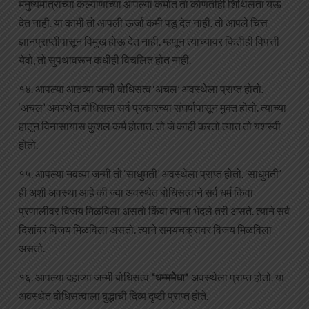
मनुष्यमात्राच्या कल्याणाच्या आपल्या कर्मात तो कोणतीही शिथिलता येऊ
देत नाही. या कामी तो आपली ऊर्जा कमी पडू देत नाही. तो आपले चित्त
ज्ञानप्राप्तीपासून विमुख होऊ देत नाही. म्हणून त्याच्यावर कितीही विपत्ती
येवो, तो सुपथावरून कधीही विचलित होत नाही.
१४. आपल्या आठव्या जन्मी बोधिसत्व ‘अचल’ अवस्थेला प्राप्त होतो.
‘अचल’ अवस्थेत बोधिसत्व सर्व प्रकारच्या संघर्षापासून मुक्त होतो. त्याच्या
हातून विनासायास कुशल कर्म होतात. तो जे काही करतो त्यात तो यशस्वी
होतो.
१५. आपल्या नवव्या जन्मी तो ‘साधुमती’ अवस्थेला प्राप्त होतो. ‘साधुमती’
ही अशी अवस्था आहे की ज्या अवस्थेत बोधिसत्वाने सर्व धर्म किंवा
प्रणालीवर विजय मिळविला असतो किंवा त्यांना भेदले तरी असते. त्याने सर्व
दिशांवर विजय मिळविला असतो. त्याने समयचक्रावर विजय मिळविला
असतो.
१६. आपल्या दहाव्या जन्मी बोधिसत्व
“धम्ममेधा”
अवस्थेला प्राप्त होतो. या
अवस्थेत बोधिसत्वाला बुद्धाची दिव्य दृष्टी प्राप्त होते.