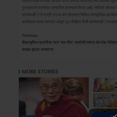
दिवंगत मॅडम नोरिको ओगावा यांना ओगावा सोसायटीच्या अध्यक्षा सुले
पुरस्काराने मरणोत्तर सन्मानित करण्यात येणार आहे. नोरिको ओगावा
सायंकाळी 7 ते रात्री 10 या दोन दिवसांत विविध सांस्कृतिक कार्यक्रम 
कार्यक्रम सादर करणार असून 16 नोव्हेंबर रोजी सायंकाळी 7 वाजता प
Previous
दीक्षाभूमीवर क्रांतीचा नारा ‘जय भीम’; समतेची मशाल घेत देश-विदेशा
दाखल झाला जनसागर
MORE STORIES