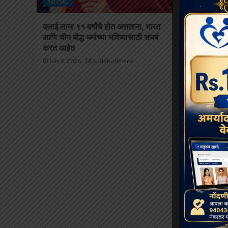
SOCIAL
SOCIAL
दलाई लामा ९१ वर्षांचे होत असताना, भारत
थायलंडच्या अ
आणि चीन बौद्ध धर्माच्या भविष्यासाठी संघर्ष
भिक्षूंच्या देखभ
करत आहेत
संरक्षणाखाली 
July 8, 2026
buddhistbharat
July 6, 2026