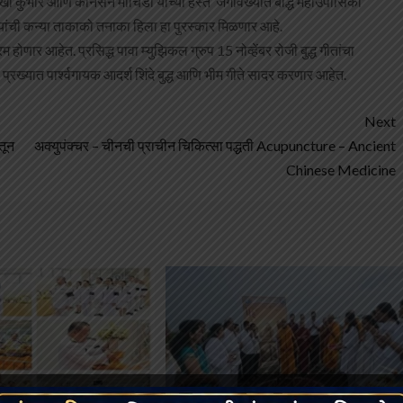
खा कुंभारे आणि कानसेन मोचिडा यांच्या हस्ते ‘जगविख्यात बौद्ध महाउपासिका’
 यांची कन्या ताकाको तनाका हिला हा पुरस्कार मिळणार आहे.
होणार आहेत. प्रसिद्ध पावा म्युझिकल ग्रुप 15 नोव्हेंबर रोजी बुद्ध गीतांचा
्रख्यात पार्श्वगायक आदर्श शिंदे बुद्ध आणि भीम गीते सादर करणार आहेत.
Next
तून
अक्युपंक्चर – चीनची प्राचीन चिकित्सा पद्धती Acupuncture – Ancient
Chinese Medicine