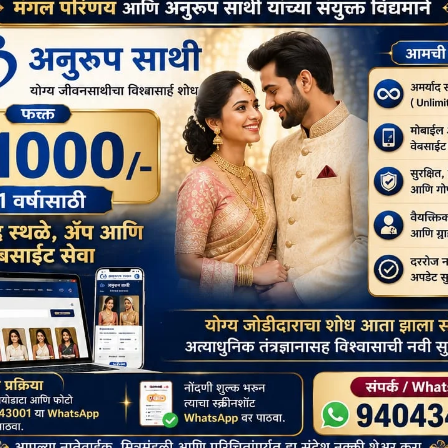
SOCIAL
पघातात जखमी झालेल्या
बोधिमग्गो महाविहार प्रवेश व्दार चे भूमि पूजन
ाल त्यांना राजेशाही
संपन्न
उपचार पुरवले जातील.
July 1, 2026
buddhistbharat
buddhistbharat