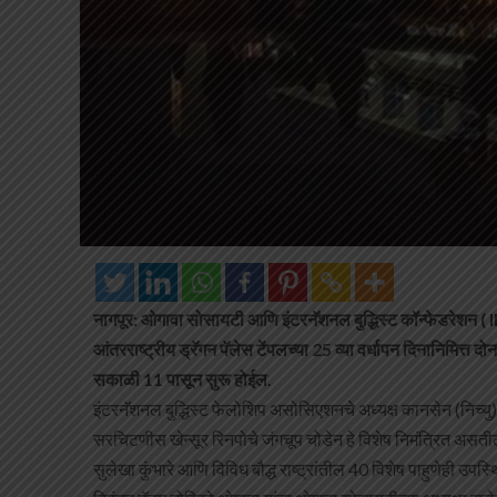
नागपूर: ओगावा सोसायटी आणि इंटरनॅशनल बुद्धिस्ट कॉन्फेडरेशन ( IBC 
आंतरराष्ट्रीय ड्रॅगन पॅलेस टेंपलच्या 25 व्या वर्धापन दिनानिमित्त 
सकाळी 11 पासून सुरू होईल.
इंटरनॅशनल बुद्धिस्ट फेलोशिप असोसिएशनचे अध्यक्ष कानसेन (निच्यु) 
सरचिटणीस खेन्सूर रिनपोचे जंगचूप चोडेन हे विशेष निमंत्रित असती
सुलेखा कुंभारे आणि विविध बौद्ध राष्ट्रांतील 40 विशेष पाहुणेही उपस