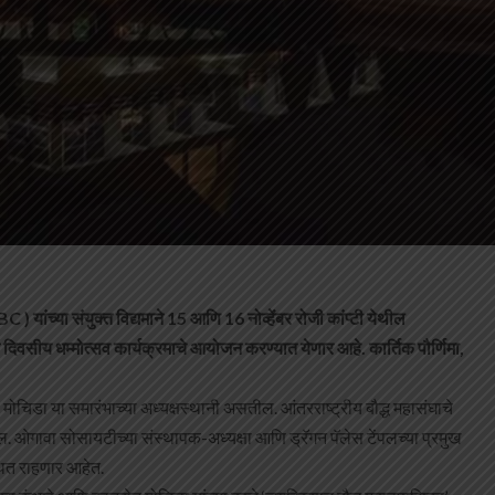
) यांच्या संयुक्त विद्यमाने 15 आणि 16 नोव्हेंबर रोजी कांप्टी येथील
दोन दिवसीय धम्मोत्सव कार्यक्रमाचे आयोजन करण्यात येणार आहे. कार्तिक पौर्णिमा,
मोचिडा या समारंभाच्या अध्यक्षस्थानी असतील. आंतरराष्ट्रीय बौद्ध महासंघाचे
ल. ओगावा सोसायटीच्या संस्थापक-अध्यक्षा आणि ड्रॅगन पॅलेस टेंपलच्या प्रमुख
्थित राहणार आहेत.