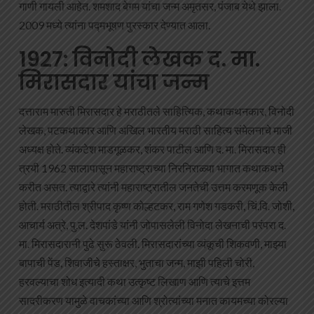
गाणी गायली आहेत. शमशाद बेगम यांचा जन्म अमृतसर, पंजाब येथे झाला.
2009 मध्ये त्यांना पद्मभूषण पुरस्कार देण्यात आला.
1927: विनोदी लेखक द. मा.
मिरासदार यांचा जन्म
दत्ताराम मारुती मिरासदार हे मराठीतले साहित्यिक, कथाकथनकार, विनोदी
लेखक, पटकथाकार आणि अखिल भारतीय मराठी साहित्य संमेलनाचे माजी
अध्यक्ष होते. व्यंकटेश माडगूळकर, शंकर पाटील आणि द. मा. मिरासदार ही
त्रयी 1962 सालापासून महाराष्ट्राच्या निरनिराळ्या भागात कथाकथने
करीत असत. त्याद्वारे त्यांनी महाराष्ट्रातील जनतेची उत्तम करमणूक केली
होती. मराठीतील श्रीपाद कृष्ण कोल्हटकर, राम गणेश गडकरी, चिं.वि. जोशी,
आचार्य अत्रे, पु.ल. देशपांडे यांनी जोपासलेली विनोदा लेखनाची परंपरा द.
मा. मिरासदारानी पुढे सुरू ठेवली. मिरासदारांच्या व्यंकूची शिकवणी, माझ्या
बापाची पेंड, शिवाजीचे हस्ताक्षर, भुताचा जन्म, माझी पहिली चोरी,
हरवल्याचा शोध इत्यादी कथा उत्कृष्ट लिखाण आणि त्याचे इत्तम
सादरीकरण यामुळे वाचकांच्या आणि श्रोत्यांच्या मनात कायमच्या कोरल्या