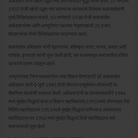
आंबेडकर यांनी खोती पद्धत नष्ट करण्यासाठी सुद्धा संघर्ष केला. 17 सप्टेंबर
1937 रोजी खोती पद्धत नष्ट करणाऱ्या कायद्याचे विधेयक बाबासाहेबांनी
मुंबई विधिमंडळात मांडले. 10 जानेवारी 1938 रोजी बाबासाहेब
आंबेडकरांच्या आणि कम्युनिस्ट पक्षाच्या नेतृत्वाखाली 25 हजार
शेतकऱ्यांचा मोर्चा विधिमंडळावर काढण्यात आला.
बाबासाहेब आंबेडकर यांनी मूकनायक, बहिष्कृत भारत, जनता, समता आदी
पाक्षिके, वृत्तपत्रे त्यांनी सुरू केली होती. त्या माध्यमातून समाजातील वंचित
घटकांचे प्रश्न उचलून धरले.
अस्पृश्यांसह निम्न मध्यमवर्गास उच्च शिक्षण देण्यासाठी डॉ. बाबासाहेब
आंबेडकर यांनी 8 जुलै 1945 रोजी पीपल्स एज्युकेशन सोसायटी या
शैक्षणिक संस्थेची स्थापना केली. आंबेडकरांनी या संस्थेच्यावतीने 1946
मध्ये मुंबईत सिद्धार्थ कला व विज्ञान महाविद्यालय,1950 मध्ये औरंगाबाद येथे
मिलिंद महाविद्यालय 1953 मध्ये मुंबईत सिद्धार्थ वाणिज्य व अर्थशास्त्र
महाविद्यालय तर 1956 मध्ये मुंबईत सिद्धार्थ विधी महाविद्यालय सर्व
समाजांसाठी सुरू केले.