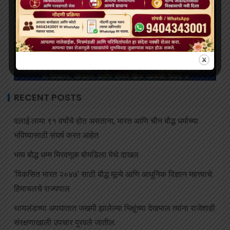
RECENT POSTS
दलाई लामा ९१ वर्षांचे होत असताना, भारत आणि चीन बौद्ध धर्माच्या
भविष्यासाठी संघर्ष करत आहेत
भव्य बौद्ध धम्म मिरवणूक बोमडिला येथे दाखल
‘विकसित भारत २०४७’ साठी बौद्ध मूल्ये आणि आधुनिक विज्ञान महत्त्वाचे:
हिमाचलचे राज्यपाल
थायलंडच्या अपघातात जखमी झालेल्या भिक्षूंच्या देखभाल त्यांना राजेशाही
संरक्षणाखाली उपचार पुरवले जातील.