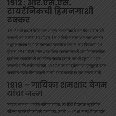
1912 : आर.एम.एस.
टायटॅनिकची हिमनगाशी
टक्कर
1912 मध्ये बांधले गेलेले आर.एम.एस. टायटॅनिक हे जगातील सर्वात मोठे
प्रवासी जहाज होते. 10 एप्रिल 1912 रोजी इंग्लंडमधील साउथहॅंप्टन
येथून हे जहाज न्यू यॉर्क शहराकडे सफरीला निघाले. चार दिवसांनी 14
एप्रिल 1912 रोजी उत्तर अटलांटिक महासागरामध्ये एका हिमनगासोबत
झालेल्या टक्करीमध्ये टायटॅनिक जहाज बुडाले. यामध्ये एकूण 2,227
प्रवासी आणि कर्मचाऱ्यांपैकी 1,517 लोक ह्या दुर्घटनेमध्ये मृत्यूमुखी पडले.
जगातील सर्वात विनाशकारी सागरी अपघातांपैकी हा एक मानला जातो.
1919 – गायिका शमशाद बेगम
यांचा जन्म
शमशाद बेगम या भारतीय गायिका होत्या. त्या हिंदी चित्रपट सृष्टीतील
पहिल्या पार्श्वगायिकांपैकी एक होत्या. त्यांनी 577 पेक्षा जास्त चित्रपटांत