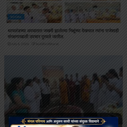
SOCIAL
थायलंडच्या अपघातात जखमी झालेल्या भिक्षूंच्या देखभाल त्यांना राजेशाही
संरक्षणाखाली उपचार पुरवले जातील.
July 6, 2026
buddhistbharat
SOCIAL