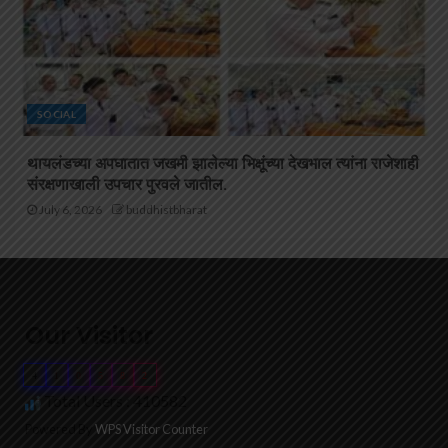
SOCIAL
थायलंडच्या अपघातात जखमी झालेल्या भिक्षूंच्या देखभाल त्यांना राजेशाही
संरक्षणाखाली उपचार पुरवले जातील.
July 6, 2026
buddhistbharat
Our Visitor
4
1
0
5
8
2
Total Users : 410582
Powered By
WPS Visitor Counter