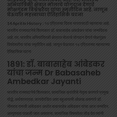
अभियांत्रिकी क्षेत्रात मोलाचे योगदान देणारे
मोक्षगुंडम विश्वेश्वरैया यांचा स्मृतीदिन आहे. जाणून
घेऊयात महत्त्वाच्या ऐतिहासिक घटना
14 April In History :
१४ एप्रिलचा दिवस भारतासाठी महत्त्वाचा आहे.
भारतीय राज्यघटनेचे शिल्पकार डॉ. बाबासाहेब आंबडेकर यांचा जन्मदिवस
आहे. तर, भारतीय अभियांत्रिकी क्षेत्रात मोलाचे योगदान देणारे मोक्षगुंडम
विश्वेश्वरैया यांचा स्मृतीदिन आहे. जाणून घेऊयात १४ एप्रिलच्या महत्त्वाच्या
ऐतिहासिक घटना
1891: डॉ. बाबासाहेब आंबेडकर
यांचा जन्म Dr Babasaheb
Ambedkar Jayanti
भारतीय राज्यघटनेचे शिल्पकार, सामाजिक क्रांतीचे नेतृत्व करणारे प्रमुख
योद्धे, अर्थशास्त्रज्ञ, कायदेपंडित अशा बहुआयामी ओळख असणारे डॉ.
भीमराव रामजी आंबेडकर अर्थात बाबासाहेब आंबेडकर यांचा आज जन्मदिन.
अस्पृश्यता पाळली जात असताना, सामाजिक विषमतेला तोंड देत त्यांनी