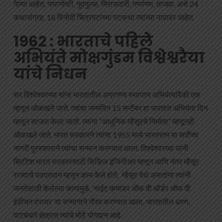
गेल्या आहेत. गप्पागोष्टी, गुदगुल्या, मिरासदारी, गप्पांगण, ताजवा, असे 24
कथासंग्रह, 18 विनोदी चित्रपटांच्या पटकथा त्यांच्या नावावर आहेत.
1962 : भारताचे पहिले
अभियंते मोक्षगुंडम विश्वेश्वरैया
यांचे निधन
सर विश्वेश्वरय्या यांना भारतातील अग्रगण्य स्थापत्य अभियंत्यांपैकी एक
म्हणून ओळखले जाते. त्यांचा जन्मदिन 15 सप्टेंबर हा भारतात अभियंता दिन
म्हणून साजरा केला जातो. त्यांना “आधुनिक म्हैसूरचे निर्माता” म्हणूनही
ओळखले जाते. भारत सरकारने त्यांना 1955 मध्ये भारतरत्न या सर्वोच्च
नागरी पुरस्काराने त्यांचा सन्मान करण्यात आला. विश्वेश्वरय्या यांनी
ब्रिटिश भारत सरकारसाठी सिव्हिल इंजिनीअर म्हणून आणि नंतर म्हैसूर
राज्याचे पंतप्रधान म्हणून काम केले होते. म्हैसूर येथे असतांना त्यांनी
जनतेसाठी केलेल्या कामांमुळे, ‘नाईट कमांडर ऑफ दी ऑर्डर ऑफ दी
इंडीयन एंपायर’ या सन्मानाने गौरव करण्यात आला. भारतातील धरण,
पाटबंधारे क्षेत्रात त्यांचे मोठे योगदान आहे.