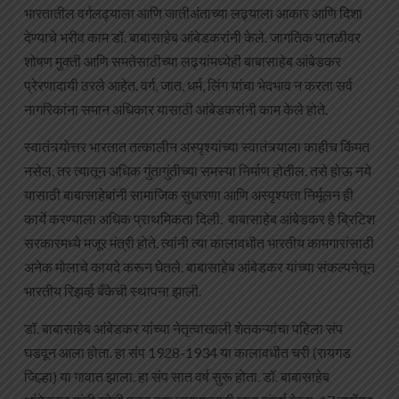
भारतातील वर्गलढ्याला आणि जातीअंताच्या लढ्याला आकार आणि दिशा
देण्याचे भरीव काम डॉ. बाबासाहेब आंबेडकरांनी केले. जागतिक पातळीवर
शोषण मुक्ती आणि समतेसाठीच्या लढ्यांमध्येही बाबासाहेब आंबेडकर
प्रेरणादायी ठरले आहेत. वर्ग, जात, धर्म, लिंग यांचा भेदभाव न करता सर्व
नागरिकांना समान अधिकार यासाठी आंबेडकरांनी काम केले होते.
स्वातंत्र्योत्तर भारतात तत्कालीन अस्पृश्यांच्या स्वातंत्र्याला काहीच किंमत
नसेल, तर त्यातून अधिक गुंतागुंतीच्या समस्या निर्माण होतील. तसे होऊ नये
यासाठी बाबासाहेबांनी सामाजिक सुधारणा आणि अस्पृश्यता निर्मूलन ही
कार्ये करण्याला अधिक प्राथमिकता दिली. बाबासाहेब आंबेडकर हे ब्रिटिश
सरकारमध्ये मजूर मंत्री होते. त्यांनी त्या कालावधीत भारतीय कामगारांसाठी
अनेक मोलाचे कायदे करून घेतले. बाबासाहेब आंबेडकर यांच्या संकल्पनेतून
भारतीय रिझर्व्ह बँकेची स्थापना झाली.
डॉ. बाबासाहेब आंबेडकर यांच्या नेतृत्वाखाली शेतकऱ्यांचा पहिला संप
घडवून आला होता. हा संप 1928-1934 या कालावधीत चरी (रायगड
जिल्हा) या गावात झाला. हा संप सात वर्ष सुरू होता. डॉ. बाबासाहेब